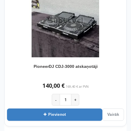
PioneerDJ CDJ-3000 atskaņotāji
140,00 €
169,40 € ar PVN
-
+
Pievienot
Vairāk