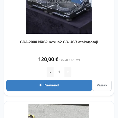
CDJ-2000 NXS2 nexus2 CD-USB atskaņotāji
120,00 €
145,20 € ar PVN
-
+
Pievienot
Vairāk