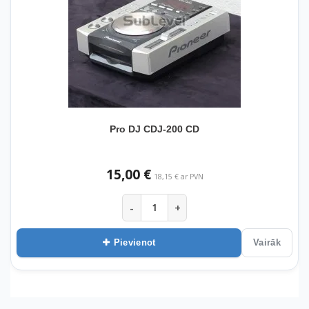
Pro DJ CDJ-200 CD
15,00 €
18,15 € ar PVN
-
+
Pievienot
Vairāk