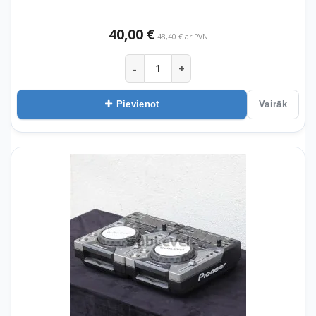
40,00 €
48,40 € ar PVN
-
+
Pievienot
Vairāk