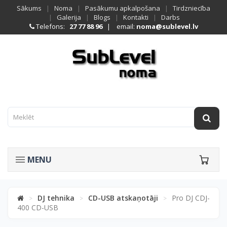
Sākums
|
Noma
|
Pasākumu apkalpošana
|
Tirdzniecība
|
Galerija
|
Blogs
|
Kontakti
|
Darbs
Telefons:
27 77 88 96
| email:
noma@sublevel.lv
MENU
DJ tehnika
CD-USB atskaņotāji
Pro DJ CDJ-
>
>
>
400 CD-USB