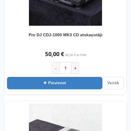
Pro DJ CDJ-1000 MK3 CD atskaņotāji
50,00 €
60,50 € ar PVN
-
+
Pievienot
Vairāk