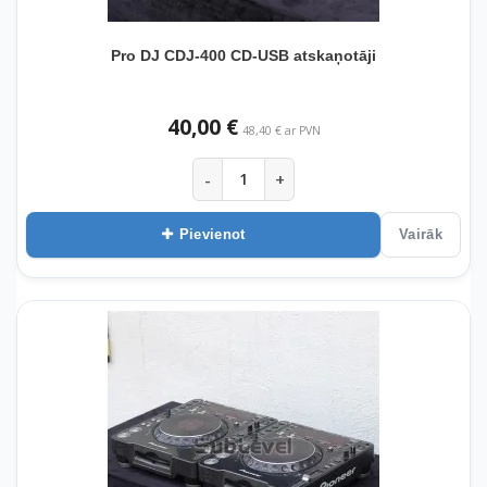
Pro DJ CDJ-400 CD-USB atskaņotāji
40,00 €
48,40 € ar PVN
-
+
Pievienot
Vairāk