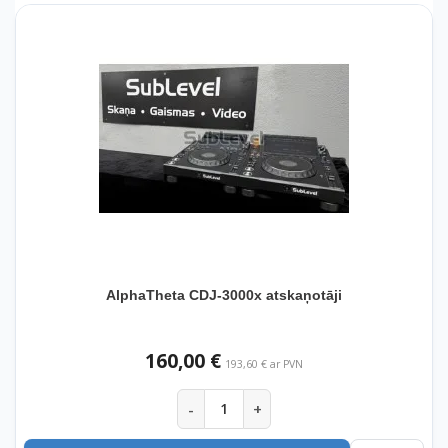
AlphaTheta CDJ-3000x atskaņotāji
160,00 €
193,60 € ar PVN
-
+