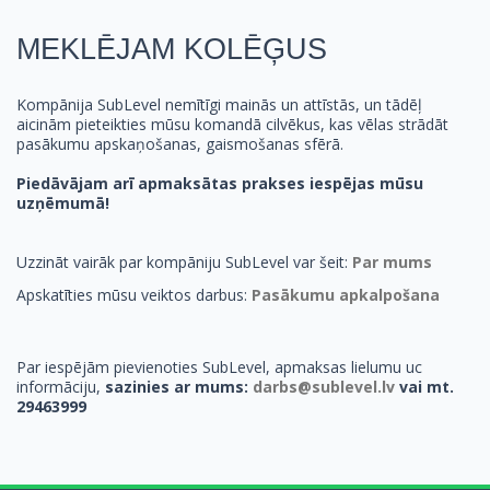
MEKLĒJAM KOLĒĢUS
Kompānija SubLevel nemītīgi mainās un attīstās, un tādēļ
aicinām pieteikties mūsu komandā cilvēkus, kas vēlas strādāt
pasākumu apskaņošanas, gaismošanas sfērā.
Piedāvājam arī apmaksātas prakses iespējas mūsu
uzņēmumā!
Uzzināt vairāk par kompāniju SubLevel var šeit:
Par mums
Apskatīties mūsu veiktos darbus:
Pasākumu apkalpošana
Par iespējām pievienoties SubLevel, apmaksas lielumu uc
informāciju,
sazinies ar mums:
darbs@sublevel.lv
vai mt.
29463999