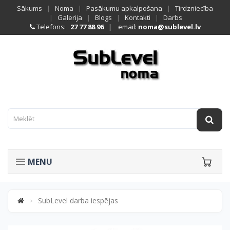
Sākums
|
Noma
|
Pasākumu apkalpošana
|
Tirdzniecība
|
Galerija
|
Blogs
|
Kontakti
|
Darbs
Telefons:
27 77 88 96
| email:
noma@sublevel.lv
MENU
SubLevel darba iespējas
>