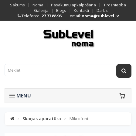
Sākums
|
Noma
|
Pasākumu apkalpošana
|
Tirdzniecība
|
Galerija
|
Blogs
|
Kontakti
|
Darbs
Telefons:
27 77 88 96
| email:
noma@sublevel.lv
MENU
Skaņas aparatūra
Mikrofoni
>
>