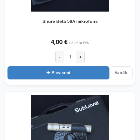
Shure Beta 56A mikrofons
4,00 €
4,84 € ar PVN
-
+
Pievienot
Vairāk