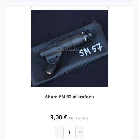
Shure SM 57 mikrofons
3,00 €
3,63 € ar PVN
-
+