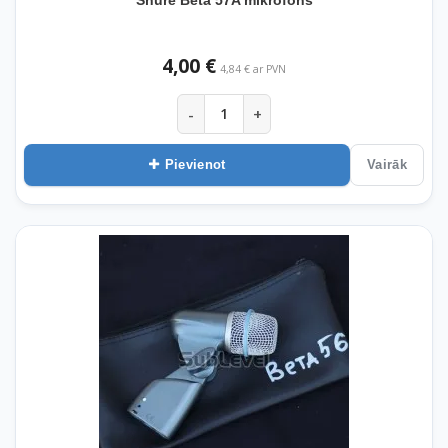
4,00 €
4,84 € ar PVN
-
+
Pievienot
Vairāk