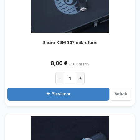
Shure KSM 137 mikrofons
8,00 €
9,68 € ar PVN
-
+
Pievienot
Vairāk