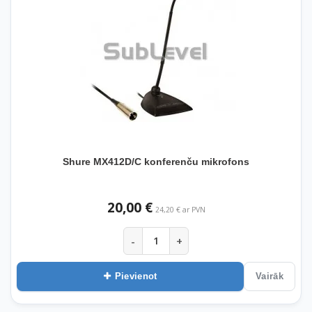
Shure MX412D/C konferenču mikrofons
20,00 €
24,20 € ar PVN
-
+
Pievienot
Vairāk