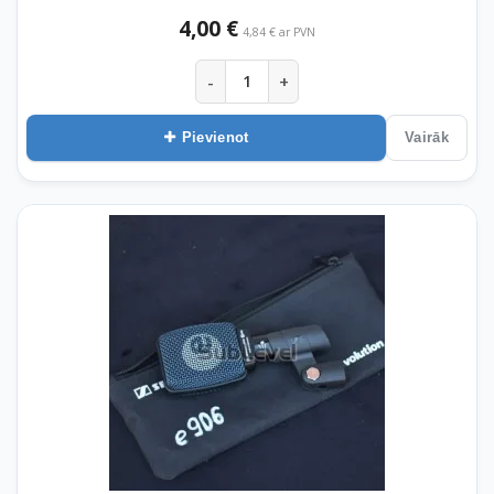
4,00 €
4,84 € ar PVN
-
+
Pievienot
Vairāk