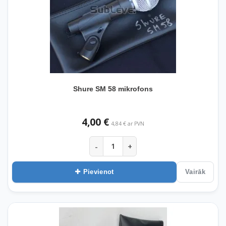
Shure SM 58 mikrofons
4,00 €
4,84 € ar PVN
-
+
Pievienot
Vairāk