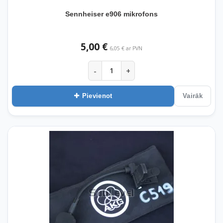
Sennheiser e906 mikrofons
5,00 €
6,05 € ar PVN
-
+
Pievienot
Vairāk