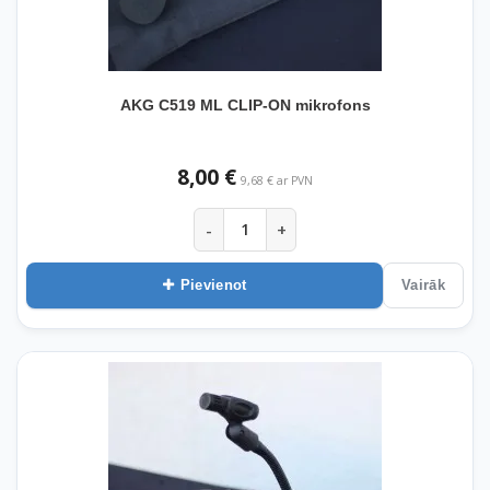
AKG C519 ML CLIP-ON mikrofons
8,00 €
9,68 € ar PVN
-
+
Pievienot
Vairāk