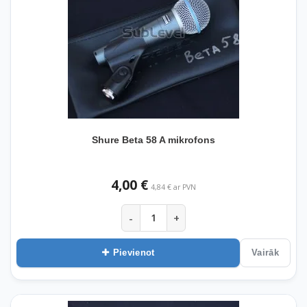
Shure Beta 58 A mikrofons
4,00 €
4,84 € ar PVN
-
+
Pievienot
Vairāk