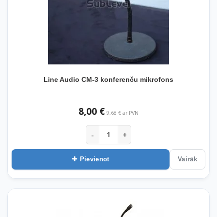
Line Audio CM-3 konferenču mikrofons
8,00 €
9,68 € ar PVN
-
+
Pievienot
Vairāk