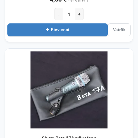
4,84 € ar PVN
-
+
Pievienot
Vairāk
Shure Beta 57A mikrofons