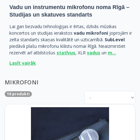
Vadu un instrumentu mikrofonu noma Rīgā –
Studijas un skatuves standarts
Lai gan bezvadu tehnoloģijas ir ērtas, dzīvās mūzikas
koncertos un studijas ierakstos
vadu mikrofoni
joprojām ir
zelta standarts skaņas kvalitātē un uzticamībā.
SubLevel
piedāvā plašu mikrofonu klāstu nomai Rīgā. Neaizmirstiet
rezervēt arī atbilstošus
statīvus
, XLR
vadus
un
m…
Lasīt vairāk
MIKROFONI
16 produkti