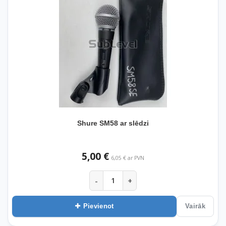
Shure SM58 ar slēdzi
5,00 €
6,05 € ar PVN
-
+
Pievienot
Vairāk