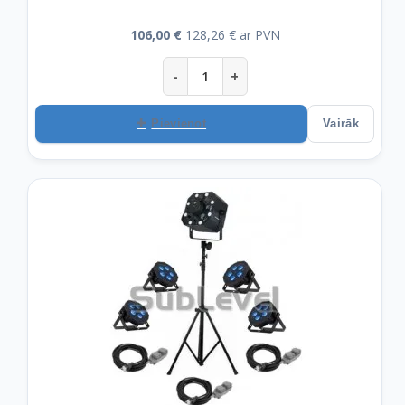
106,00 €
128,26 € ar PVN
-
+
Pievienot
Vairāk