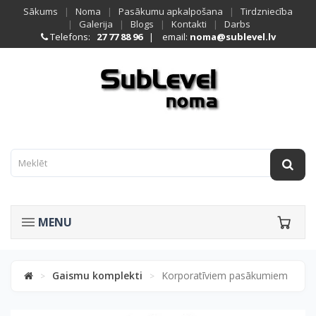
Sākums
|
Noma
|
Pasākumu apkalpošana
|
Tirdzniecība
|
Galerija
|
Blogs
|
Kontakti
|
Darbs
Telefons:
27 77 88 96
| email:
noma@sublevel.lv
MENU
Gaismu komplekti
Korporatīviem pasākumiem
>
>