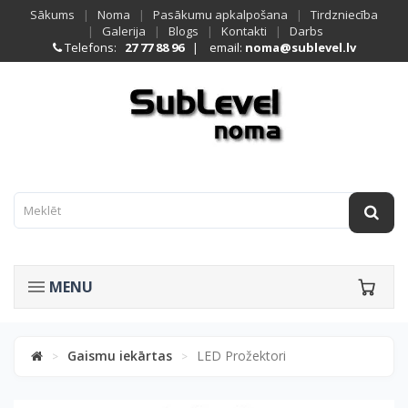
Sākums
|
Noma
|
Pasākumu apkalpošana
|
Tirdzniecība
|
Galerija
|
Blogs
|
Kontakti
|
Darbs
Telefons:
27 77 88 96
| email:
noma@sublevel.lv
MENU
Gaismu iekārtas
LED Prožektori
>
>