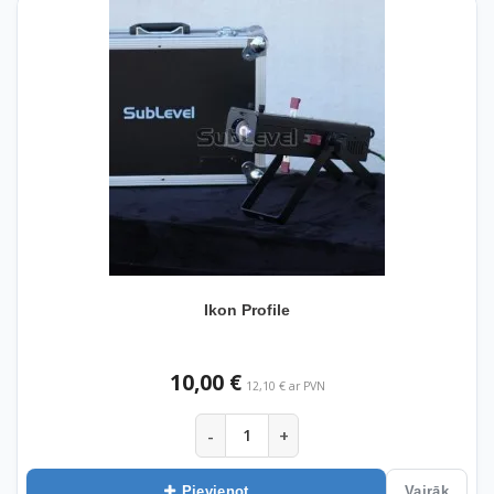
Ikon Profile
10,00 €
12,10 € ar PVN
-
+
Pievienot
Vairāk