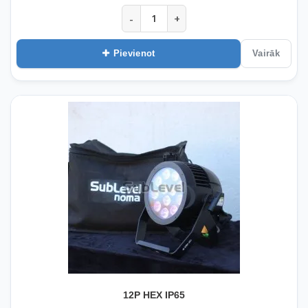
-
+
Pievienot
Vairāk
12P HEX IP65