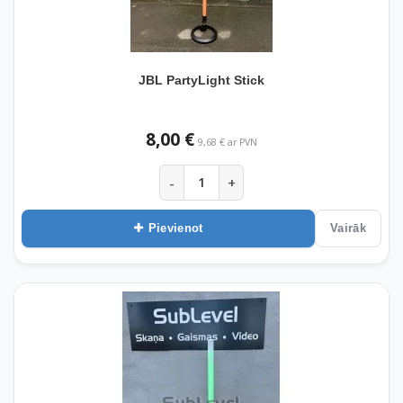
JBL PartyLight Stick
8,00 €
9,68 € ar PVN
-
+
Pievienot
Vairāk