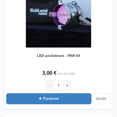
LED prožektors - PAR 64
3,00 €
3,63 € ar PVN
-
+
Pievienot
Vairāk