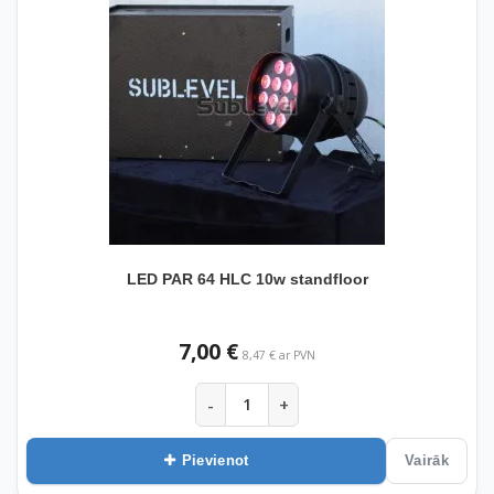
LED PAR 64 HLC 10w standfloor
7,00 €
8,47 € ar PVN
-
+
Pievienot
Vairāk