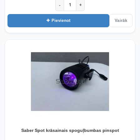
-
+
Pievienot
Vairāk
Saber Spot krāsainais spoguļbumbas pinspot