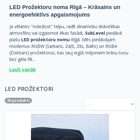
LED Prožektoru noma Rīgā – Krāsains un
energoefektīvs apgaismojums
Ja vēlaties "nokrāsot" telpu, radīt dinamisku diskotēkas
atmosfēru vai izgaismot ēkas fasādi,
SubLevel
piedāvā
plašu
LED prožektoru nomu
Rīgā. Mēs piedāvājam
modernus RGBW (Sarkans, Zaļš, Zils, Balts) un RGBA
(Dzintars) prožektorus, kas ļauj iegūt miljoniem krāsu toņu
bez gēla filt…
Lasīt vairāk
LED PROŽEKTORI
30 produkti