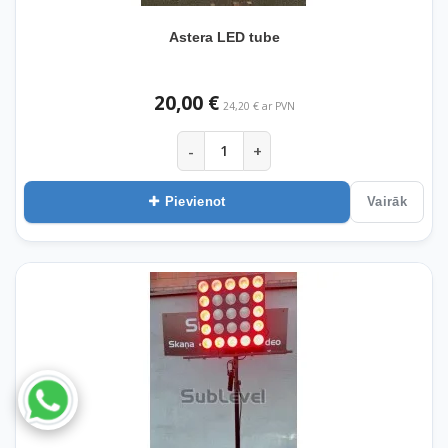
Astera LED tube
20,00 €
24,20 € ar PVN
-
+
Pievienot
Vairāk