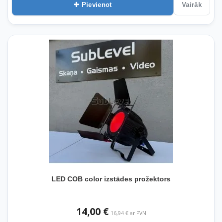
Pievienot
Vairāk
LED COB color izstādes prožektors
14,00 €
16,94 € ar PVN