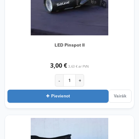
LED Pinspot II
3,00 €
3,63 € ar PVN
-
+
Pievienot
Vairāk