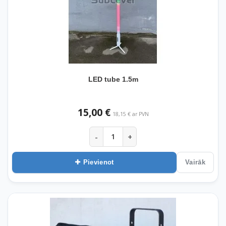
LED tube 1.5m
15,00 €
18,15 € ar PVN
-
+
Pievienot
Vairāk