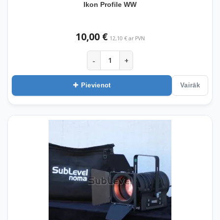
Ikon Profile WW
10,00 €
12,10 € ar PVN
-
+
Pievienot
Vairāk