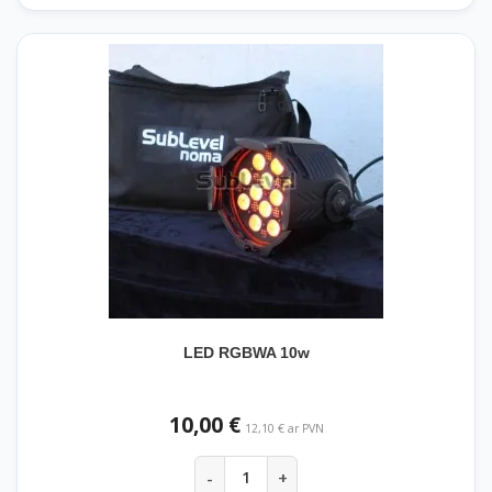
LED RGBWA 10w
10,00 €
12,10 € ar PVN
-
+