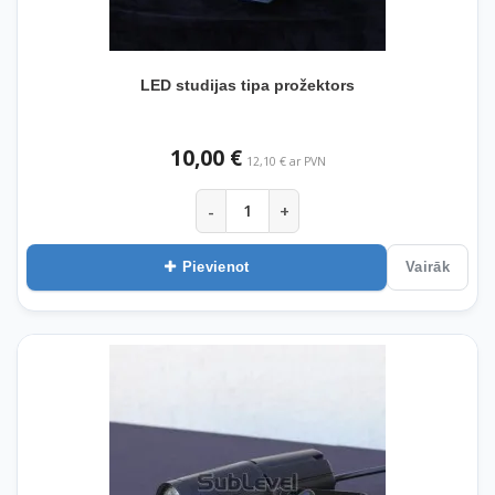
LED studijas tipa prožektors
10,00 €
12,10 € ar PVN
-
+
Pievienot
Vairāk