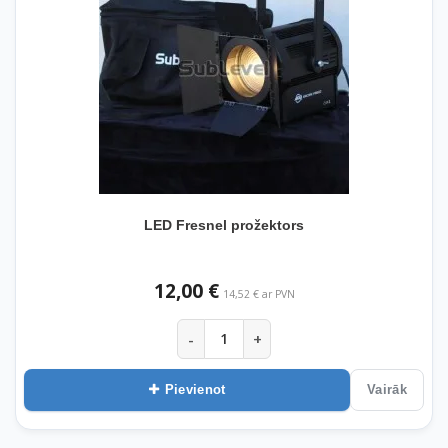
LED Fresnel prožektors
12,00 €
14,52 € ar PVN
-
+
Pievienot
Vairāk