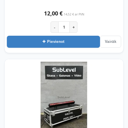
12,00 €
14,52 € ar PVN
-
+
Pievienot
Vairāk