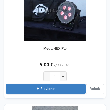
Mega HEX Par
5,00 €
6,05 € ar PVN
-
+
Pievienot
Vairāk