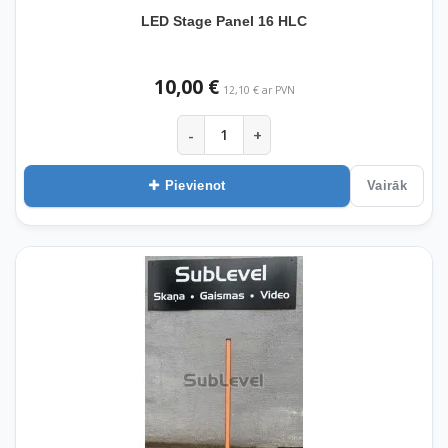
LED Stage Panel 16 HLC
10,00 €
12,10 € ar PVN
-
+
Pievienot
Vairāk