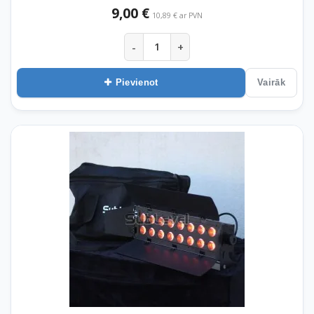
9,00 €
10,89 € ar PVN
-
+
Pievienot
Vairāk