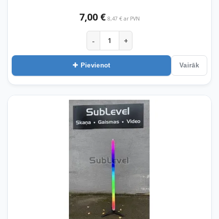
7,00 €
8,47 € ar PVN
-
+
Pievienot
Vairāk