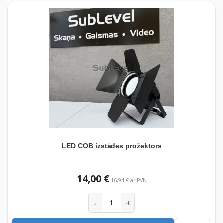
LED COB izstādes prožektors
14,00 €
16,94 € ar PVN
-
+