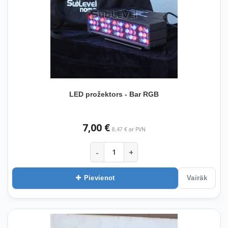
LED prožektors - Bar RGB
7,00 €
8,47 € ar PVN
-
+
Pievienot
Vairāk