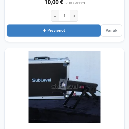
10,00 €
12,10 € ar PVN
-
+
Pievienot
Vairāk