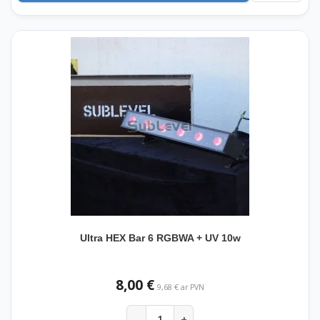
Ultra HEX Bar 6 RGBWA + UV 10w
8,00 €
9,68 € ar PVN
-
+