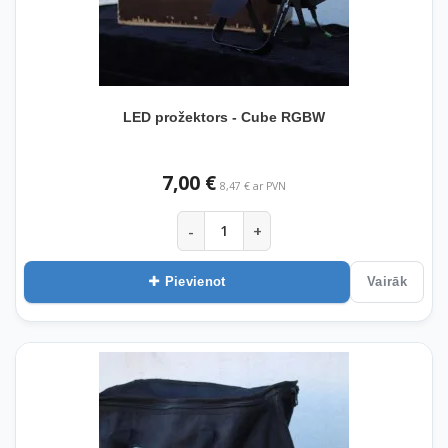
LED prožektors - Cube RGBW
7,00 €
8,47 € ar PVN
-
+
Pievienot
Vairāk