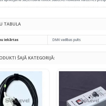
U TABULA
u iekārtas
DMX vadības pults
RODUKTI ŠAJĀ KATEGORIJĀ: