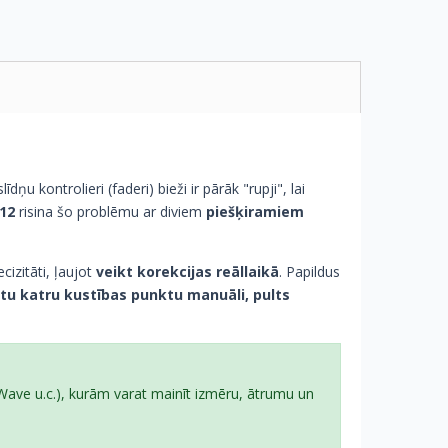
līdņu kontrolieri (faderi) bieži ir pārāk "rupji", lai
12
risina šo problēmu ar diviem
piešķiramiem
ecizitāti, ļaujot
veikt korekcijas reāllaikā
. Papildus
tu katru kustības punktu manuāli, pults
t Wave u.c.), kurām varat mainīt izmēru, ātrumu un