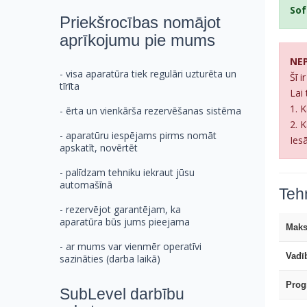
Sof
Priekšrocības nomājot
aprīkojumu pie mums
NEP
- visa aparatūra tiek regulāri uzturēta un
Šī i
tīrīta
Lai 
1. 
- ērta un vienkārša rezervēšanas sistēma
2. 
- aparatūru iespējams pirms nomāt
Ies
apskatīt, novērtēt
- palīdzam tehniku iekraut jūsu
automašīnā
Tehn
- rezervējot garantējam, ka
aparatūra būs jums pieejama
Maks
- ar mums var vienmēr operatīvi
Vadīb
sazināties (darba laikā)
Pro
SubLevel darbību