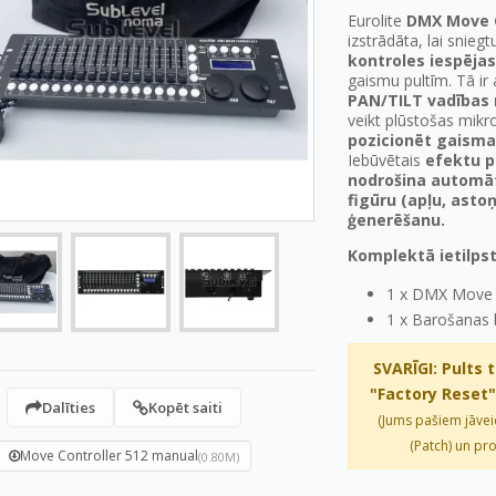
Eurolite
DMX Move C
izstrādāta, lai snieg
kontroles iespējas
gaismu pultīm. Tā ir 
PAN/TILT vadības 
veikt plūstošas mikr
pozicionēt gaisma
Iebūvētais
efektu p
nodrošina automā
figūru (apļu, asto
ģenerēšanu.
Komplektā ietilpst
1 x DMX Move C
1 x Barošanas 
SVARĪGI: Pults 
"Factory Reset"
Dalīties
Kopēt saiti
(Jums pašiem jāvei
(Patch) un p
Move Controller 512 manual
(0.80M)