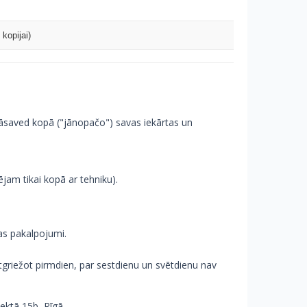
kopijai)
r jāsaved kopā ("jānopačo") savas iekārtas un
jam tikai kopā ar tehniku).
as pakalpojumi.
griežot pirmdien, par sestdienu un svētdienu nav
ektā 15b, Rīgā