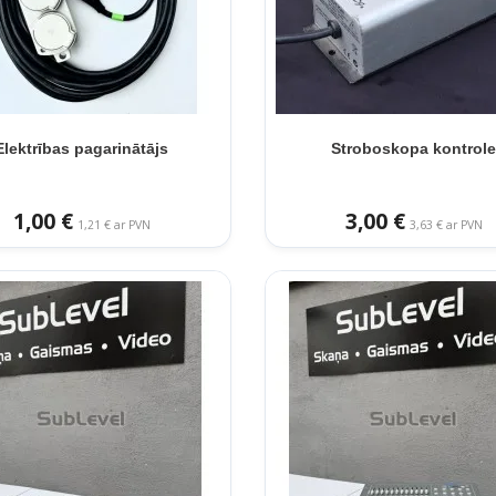
Elektrības pagarinātājs
Stroboskopa kontrol
1,00 €
3,00 €
1,21 € ar PVN
3,63 € ar PVN