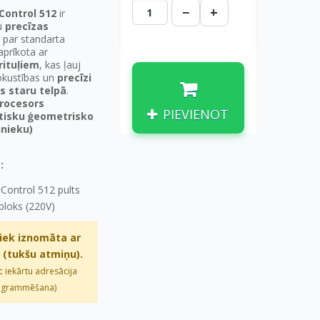
−
+
ontrol 512
ir
tu
precīzas
par standarta
aprīkota ar
rituļiem
, kas ļauj
okustības un
precīzi
s staru telpā
.
rocesors
PIEVIENOT
tisku ģeometrisko
ņnieku)
:
ontrol 512 pults
bloks (220V)
tiek iznomāta ar
 (tukšu atmiņu).
c iekārtu adresācija
rogrammēšana)