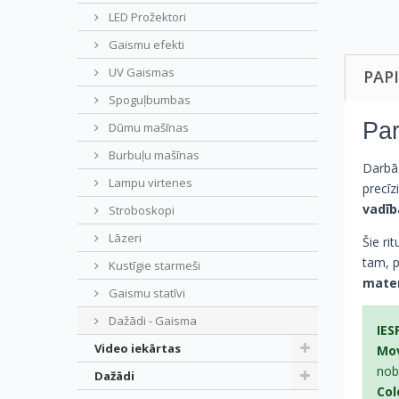
LED Prožektori
Gaismu efekti
UV Gaismas
PAP
Spoguļbumbas
Par
Dūmu mašīnas
Burbuļu mašīnas
Darbā
Lampu virtenes
precīz
vadīb
Stroboskopi
Lāzeri
Šie rit
tam, p
Kustīgie starmeši
matem
Gaismu statīvi
Dažādi - Gaisma
IES
Video iekārtas
Mo
nobī
Dažādi
Col