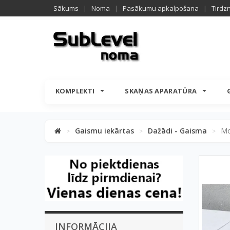
Sākums
|
Noma
|
Pasākumu apkalpošana
|
Tirdz
KOMPLEKTI
SKAŅAS APARATŪRA
Gaismu iekārtas
Dažādi - Gaisma
Mo
>
>
>
INFORMĀCIJA