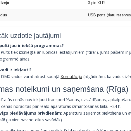
Izeja
3-pin XLR
ldus
USB ports (datu rezerves 
žāk uzdotie jautājumi
i pultī jau ir iekšā programmas?
. Pults tiek izsniegta ar rūpnīcas iestatījumiem ("tīra"). Jums pašiem i
rogrammē ainas.
 vadi ir iekļauti?
, DMX vadus varat atrast sadaļā
Komutācija
(atgādinām, ka vadus izīrē
mas noteikumi un saņemšana (Rīga)
dītajās cenās nav iekļauti transportēšanas, uzstādīšanas, apkalpošan
s cenas norādītas par reālo aparatūras izmantošanas laiku ~24 h.
vīgs piedāvājums brīvdienām:
Aparatūru saņemot piektdienā un at
ā! (ja vien nav noteikts savādāk)
as aprīkojuma saņemšana notiek SubLevel noliktavā Kurzemes prosp