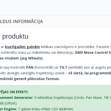
ILDUS INFORMĀCIJA
 produktu
 ar
kustīgajām galvām
lielākais izaicinājums ir precizitāte. Parastie s
i notēmētu staru uz mākslinieku vai dekorāciju.
DMX Move Control 5
as rituļiem (Jog Wheels)
.
uļi ļauj kontrolēt
PAN
(horizontāli) un
TILT
(vertikāli) asis ar augstu pr
ults atvieglo sarežģītu trajektoriju izveidi –
tā vietā, lai programmē
ātiski ģenerē plūstošas formas.
PĒJAS UN EFEKTI:
vement Generator:
9 iebūvētas trajektorijas (Circle, Pan Wave, Til
di (Offset).
or Engine:
7 gatavi krāsu efekti LED iekārtām.