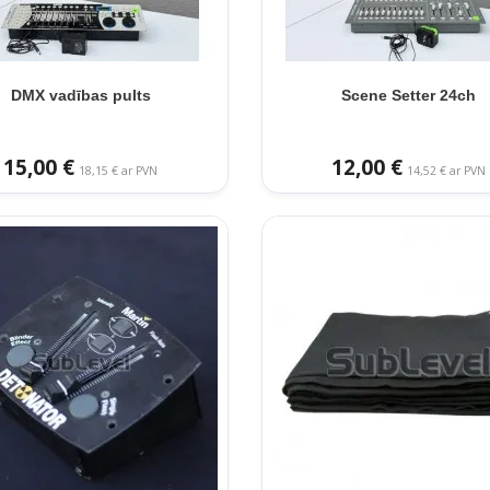
DMX vadības pults
Scene Setter 24ch
15,00 €
12,00 €
18,15 € ar PVN
14,52 € ar PVN