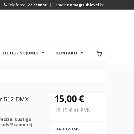
Telefons:
27 77 88 96
| email:
noma@sublevel.lv
TELTIS - NOJUMES
KONTAKTI
15,00 €
er 512 DMX
18,15 € ar PVN
recīzai kustīgo
eads/Scanners)
DAUDZUMS