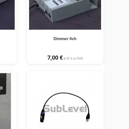
e
Dimmer 4ch
7,00 €
8,47 € ar PVN