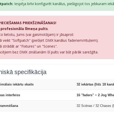
tpatch:
Iespēja brīvi konfigurēt kanālus, pielāgojot tos jebkuram iek
IECIEŠAMAS PRIEKŠZINĀŠANAS!
r
profesionāla līmeņa pults
.
to lietotu, Jums (vai gaismotājam) ir jāsaprot:
Kā veikt "Softpatch" (piešķirt DMX kanālus faderiem/rituļiem).
Kā strādāt ar "Fixtures" un "Scenes".
ācējiem bez DMX zināšanām šī pults var būt pārāk sarežģīta.
iskā specifikācija
imālais iekārtu skaits
32 iekārtas (līdz 18 kanā
as interfeiss
16 "faders"
+
2 Jog Whee
grammēšana
32 Scēnas / 32 Chases (l