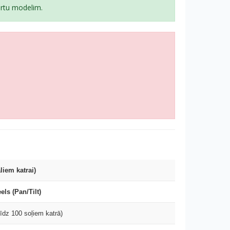
ārtu modelim.
liem katrai)
ls (Pan/Tilt)
īdz 100 soļiem katrā)