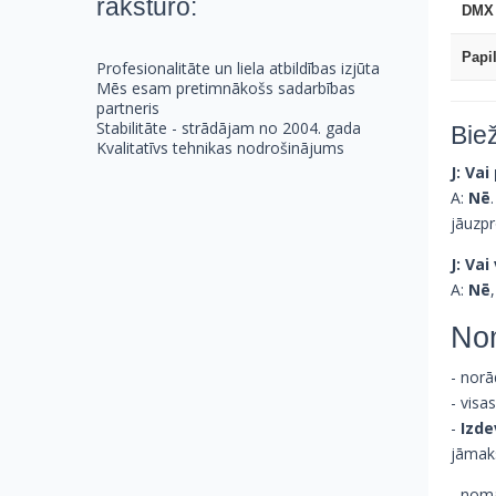
raksturo:
DMX 
Papi
Profesionalitāte un liela atbildības izjūta
Mēs esam pretimnākošs sadarbības
partneris
Stabilitāte - strādājam no 2004. gada
Bie
Kvalitatīvs tehnikas nodrošinājums
J: Va
A:
Nē
jāuzp
J: Vai
A:
Nē
No
- norā
- visa
-
Izde
jāmaks
- nom