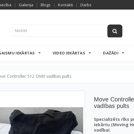
niecība
|
Galerija
|
Blogs
|
Kontakti
|
Darbs
GAISMU IEKĀRTAS
VIDEO IEKĀRTAS
DAŽĀDI
ve Controller 512 DMX vadības pults
Move Controll
vadības pults
Specializēts rīks p
iekārtu (Moving H
vadībai.