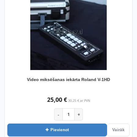
Video miksēšanas iekārta Roland V-1HD
25,00 €
30,25 € ar PVN
-
+
Pievienot
Vairāk