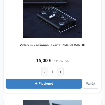
Video miksēšanas iekārta Roland V-02HD
15,00 €
18,15 € ar PVN
-
+
Pievienot
Vairāk