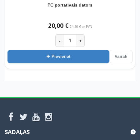
PC portatīvais dators
20,00 €
24,20 € ar PVN
-
+
Pievienot
Vairāk
SADAĻAS