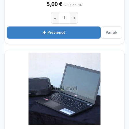
5,00 €
6,05 € ar PVN
-
+
Pievienot
Vairāk