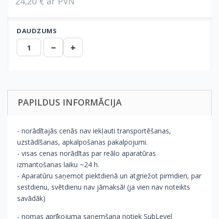
24,20 € ar PVN
DAUDZUMS
−
+
PAPILDUS INFORMĀCIJA
- norādītajās cenās nav iekļauti transportēšanas,
uzstādīšanas, apkalpošanas pakalpojumi.
- visas cenas norādītas par reālo aparatūras
izmantošanas laiku ~24 h.
- Aparatūru saņemot piektdienā un atgriežot pirmdien, par
sestdienu, svētdienu nav jāmaksā! (ja vien nav noteikts
savādāk)
- nomas aprīkojuma saņemšana notiek SubLevel