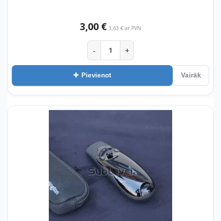
3,00 €
3,63 € ar PVN
-
+
Pievienot
Vairāk