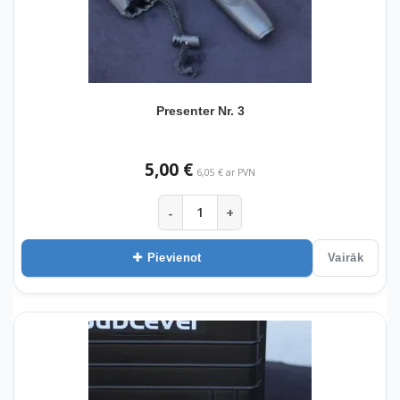
Presenter Nr. 3
5,00 €
6,05 € ar PVN
-
+
Pievienot
Vairāk