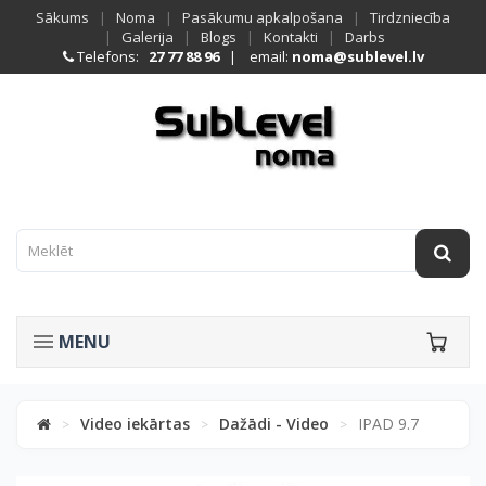
Sākums
|
Noma
|
Pasākumu apkalpošana
|
Tirdzniecība
|
Galerija
|
Blogs
|
Kontakti
|
Darbs
Telefons:
27 77 88 96
| email:
noma@sublevel.lv
MENU
Video iekārtas
Dažādi - Video
IPAD 9.7
>
>
>