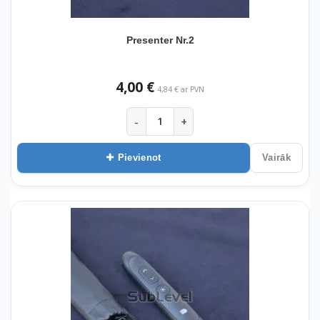
Presenter Nr.2
4,00 €
4,84 € ar PVN
-
+
Pievienot
Vairāk