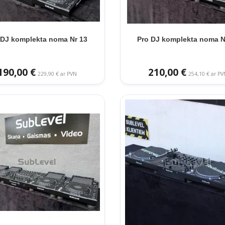
 DJ komplekta noma Nr 13
Pro DJ komplekta noma N
190,00 €
210,00 €
229,90 € ar PVN
254,10 € ar PV