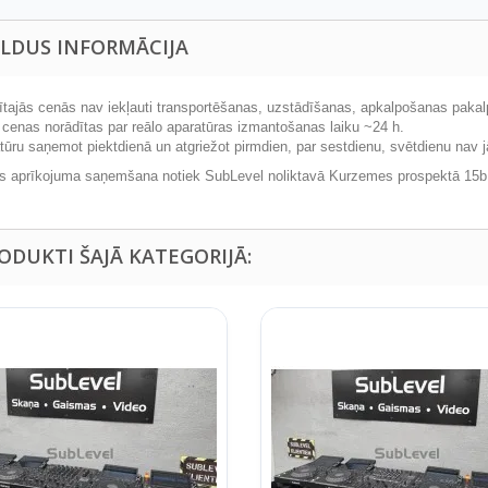
ILDUS INFORMĀCIJA
dītajās cenās nav iekļauti transportēšanas, uzstādīšanas, apkalpošanas pakal
s cenas norādītas par reālo aparatūras izmantošanas laiku ~24 h.
atūru saņemot piektdienā un atgriežot pirmdien, par sestdienu, svētdienu nav 
s aprīkojuma saņemšana notiek SubLevel noliktavā Kurzemes prospektā 15b
RODUKTI ŠAJĀ KATEGORIJĀ: