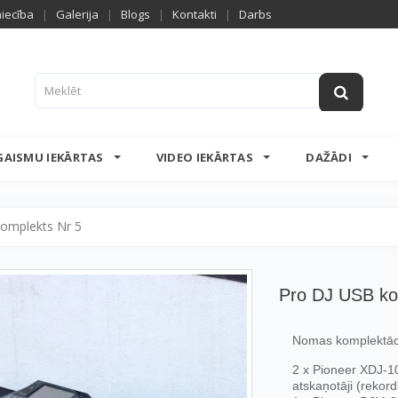
niecība
|
Galerija
|
Blogs
|
Kontakti
|
Darbs
GAISMU IEKĀRTAS
VIDEO IEKĀRTAS
DAŽĀDI
omplekts Nr 5
Pro DJ USB ko
Nomas komplektācij
2 x Pioneer XDJ-
atskaņotāji (rekor