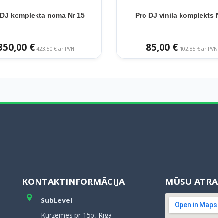
 DJ komplekta noma Nr 15
Pro DJ vinila komplekts 
350,00 €
85,00 €
423,50 € ar PVN
102,85 € ar PVN
KONTAKTINFORMĀCIJA
MŪSU ATRA
SubLevel
Kurzemes pr 15b, Rīga