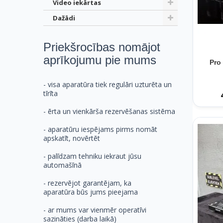
Video iekārtas
Dažādi
Priekšrocības nomājot
aprīkojumu pie mums
Pro
- visa aparatūra tiek regulāri uzturēta un
tīrīta
- ērta un vienkārša rezervēšanas sistēma
- aparatūru iespējams pirms nomāt
apskatīt, novērtēt
- palīdzam tehniku iekraut jūsu
automašīnā
- rezervējot garantējam, ka
aparatūra būs jums pieejama
- ar mums var vienmēr operatīvi
sazināties (darba laikā)