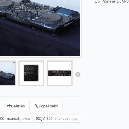
1 x Pioneer DJM-8
Dalīties
Kopēt saiti
00 - manual
DJM-800 - manual
(2.49M)
(1.09M)