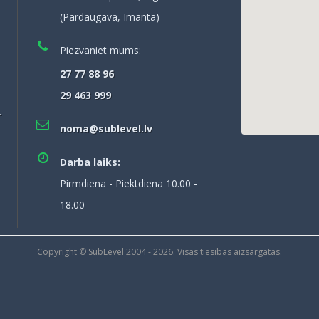
(Pārdaugava, Imanta)
Piezvaniet mums:
27 77 88 96
29 463 999
–
noma@sublevel.lv
Darba laiks:
Pirmdiena - Piektdiena 10.00 -
18.00
Copyright © SubLevel 2004 -
2026
. Visas tiesības aizsargātas.