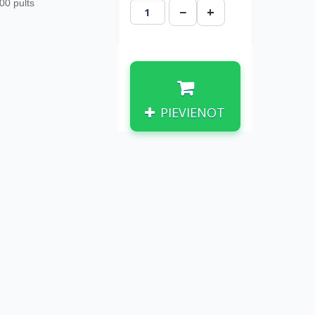
00 pults
−
+
PIEVIENOT