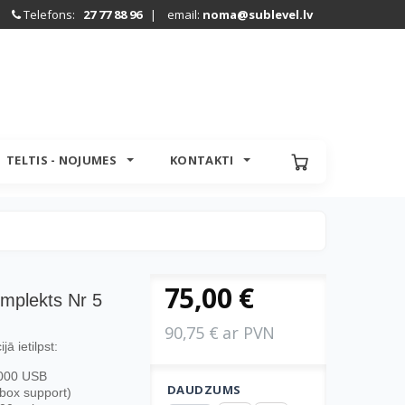
Telefons:
27 77 88 96
| email:
noma@sublevel.lv
TELTIS - NOJUMES
KONTAKTI
75,00 €
mplekts Nr 5
90,75 € ar PVN
ā ietilpst:
1000 USB
DAUDZUMS
dbox support)