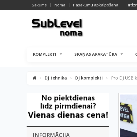
Sākums
|
Noma
|
Pasākumu apkalpošana
|
Tirdz
KOMPLEKTI
SKAŅAS APARATŪRA
DJ tehnika
DJ komplekti
Pro DJ USB k
>
>
>
INFORMĀCIJA