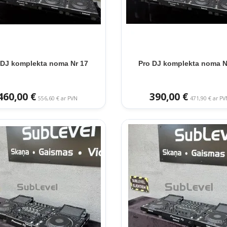
 DJ komplekta noma Nr 17
Pro DJ komplekta noma N
460,00 €
390,00 €
556,60 € ar PVN
471,90 € ar PV