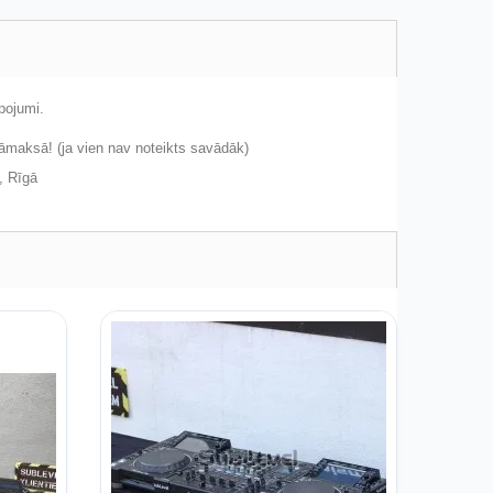
pojumi.
jāmaksā! (ja vien nav noteikts savādāk)
, Rīgā