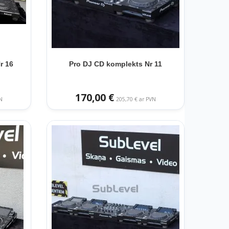
r 16
Pro DJ CD komplekts Nr 11
170,00 €
N
205,70 € ar PVN