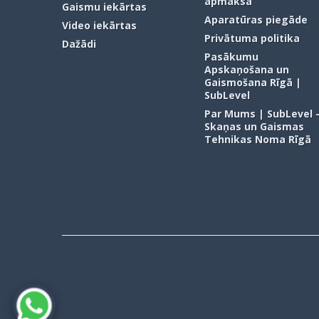
apmaksa
Gaismu iekārtas
Aparatūras piegāde
Video iekārtas
Privātuma politika
Dažādi
Pasākumu
Apskaņošana un
Gaismošana Rīgā |
SubLevel
Par Mums | SubLevel 
Skaņas un Gaismas
Tehnikas Noma Rīgā