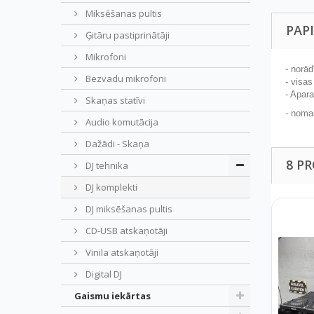
Miksēšanas pultis
PAP
Ģitāru pastiprinātāji
Mikrofoni
- norā
Bezvadu mikrofoni
- visa
- Apar
Skaņas statīvi
- noma
Audio komutācija
Dažādi - Skaņa
8 P
DJ tehnika
DJ komplekti
DJ miksēšanas pultis
CD-USB atskaņotāji
Vinila atskaņotāji
Digital DJ
Gaismu iekārtas