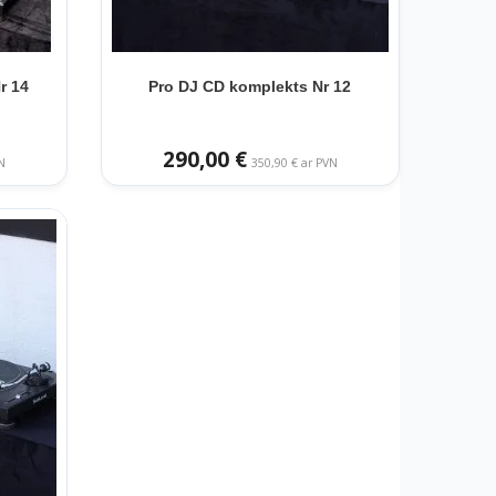
r 14
Pro DJ CD komplekts Nr 12
290,00 €
N
350,90 € ar PVN