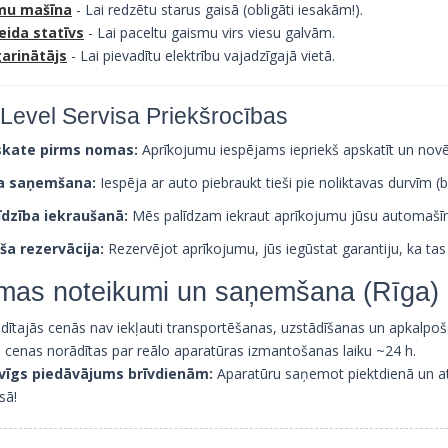
mu mašīna
- Lai redzētu starus gaisā (obligāti iesakām!).
eida statīvs
- Lai paceltu gaismu virs viesu galvām.
arinātājs
- Lai pievadītu elektrību vajadzīgajā vietā.
Level Servisa Priekšrocības
kate pirms nomas:
Aprīkojumu iespējams iepriekš apskatīt un novē
a saņemšana:
Iespēja ar auto piebraukt tieši pie noliktavas durvīm 
īdzība iekraušanā:
Mēs palīdzam iekraut aprīkojumu jūsu automašī
ša rezervācija:
Rezervējot aprīkojumu, jūs iegūstat garantiju, ka tas
mas noteikumi un saņemšana (Rīga)
dītajās cenās nav iekļauti transportēšanas, uzstādīšanas un apkalpo
s cenas norādītas par reālo aparatūras izmantošanas laiku ~24 h.
vīgs piedāvājums brīvdienām:
Aparatūru saņemot piektdienā un at
sā!