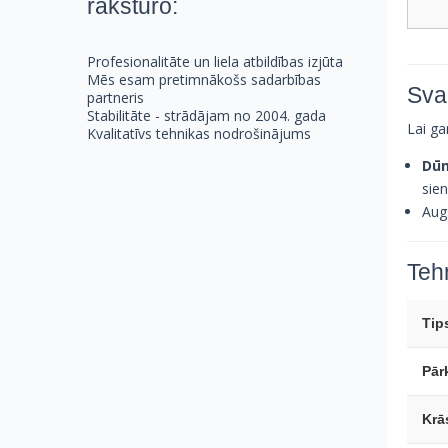
raksturo:
Profesionalitāte un liela atbildības izjūta
Mēs esam pretimnākošs sadarbības
Svar
partneris
Stabilitāte - strādājam no 2004. gada
Lai ga
Kvalitatīvs tehnikas nodrošinājums
Dūm
sie
Augs
Tehn
Tip
Pār
Krā