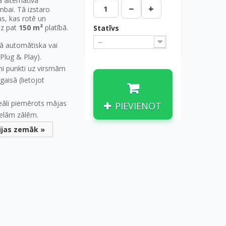
 alternatīva
−
+
mbai. Tā izstaro
s, kas rotē un
īdz pat
150 m²
platībā.
Statīvs
--
bā automātiska vai
Plug & Play).
ni punkti uz virsmām
 gaisā (lietojot
eāli piemērots mājas
PIEVIENOT
ielām zālēm.
ijas zemāk »