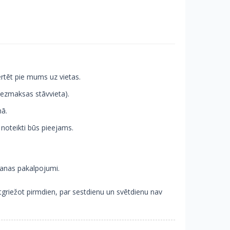
rtēt pie mums uz vietas.
(bezmaksas stāvvieta).
nā.
 noteikti būs pieejams.
šanas pakalpojumi.
griežot pirmdien, par sestdienu un svētdienu nav