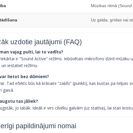
ība
Mūzikas ritmā (Sound 
tādīšana
Uz galda, grīdas vai st
žāk uzdotie jautājumi (FAQ)
 man vajag pulti, lai to vadītu?
 Iekārtai ir "Sound Active" režīms. Iebūvētais mikrofons dzird mūziku un
 un iestatiet režīmu.
i var lietot bez dūmiem?
 var. Tad efekts būs kā krāsaini "zaķīši" (punkti), kas kustas pa telpas si
ri gaisā.
 augstu tas jāliek?
ugstāk, jo labāk. Ideāli ir virs cilvēku galvām (uz statīva), lai stari kristu
erīgi papildinājumi nomai