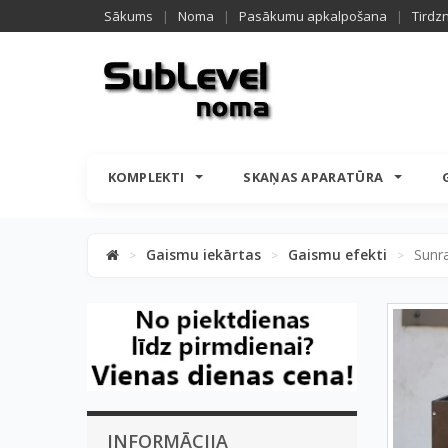
Sākums
|
Noma
|
Pasākumu apkalpošana
|
Tirdz
KOMPLEKTI
SKAŅAS APARATŪRA
Gaismu iekārtas
Gaismu efekti
Sunr
>
>
>
INFORMĀCIJA