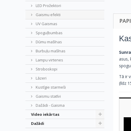
LED Prožektori
Gaismu efekti
PAP
UV Gaismas
Spoguļbumbas
Kas
Dūmu mašīnas
Burbuļu mašīnas
Sunra
asus, 
Lampu virtenes
spogu
Stroboskopi
Tā ir 
Lāzeri
(līdz 
Kustīgie starmeši
Gaismu statīvi
Dažādi - Gaisma
Video iekārtas
Dažādi