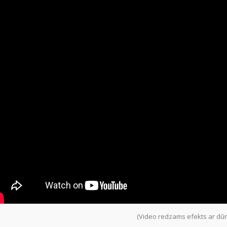
(Video redzams efekts ar dū