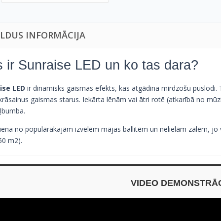
ILDUS INFORMĀCIJA
 ir Sunraise LED un ko tas dara?
ise LED
ir dinamisks gaismas efekts, kas atgādina mirdzošu puslodi. T
krāsainus gaismas starus. Iekārta lēnām vai ātri rotē (atkarībā no mūzi
ļbumba.
viena no populārākajām izvēlēm mājas ballītēm un nelielām zālēm, jo vi
150 m2).
VIDEO DEMONSTRĀ