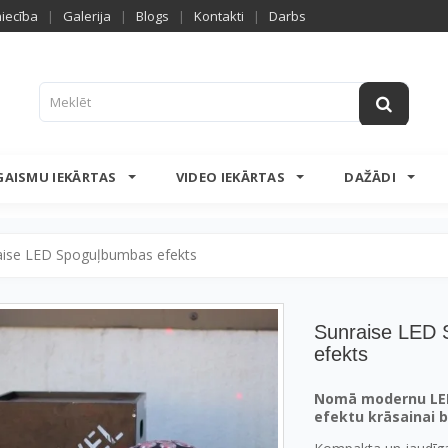
niecība
|
Galerija
|
Blogs
|
Kontakti
|
Darbs
GAISMU IEKĀRTAS
VIDEO IEKĀRTAS
DAŽĀDI
aise LED Spoguļbumbas efekts
Sunraise LED
efekts
Nomā modernu LE
efektu krāsainai ba