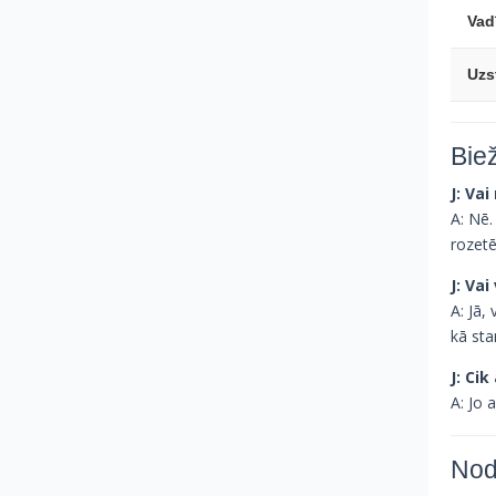
Vad
Uzs
Bie
J: Vai
A: Nē.
rozetē
J: Va
A: Jā,
kā sta
J: Cik
A: Jo a
Nod