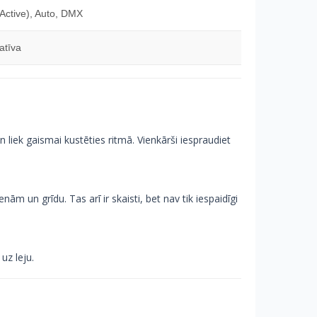
Active), Auto, DMX
atīva
 liek gaismai kustēties ritmā. Vienkārši iespraudiet
enām un grīdu. Tas arī ir skaisti, bet nav tik iespaidīgi
 uz leju.