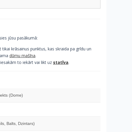
tīsies jūsu pasākumā:
 tikai krāsainus punktus, kas skraida pa grīdu un
ešama
dūmu mašīna
.
iesakām to iekārt vai likt uz
statīva
.
ekts (Dome)
ls, Balts, Dzintars)