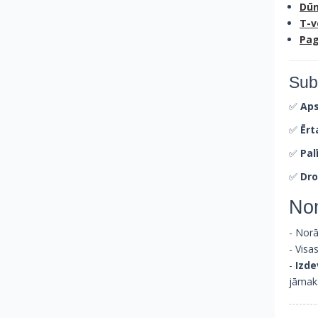
Dū
T-v
Pag
Sub
✅
Aps
✅
Ērt
✅
Pal
✅
Dro
No
- Norā
- Visa
-
Izde
jāmak