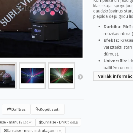
Kompakta un jaudīga
klasiskajai spoguļbu
daudzkrāsainus staru
piepilda deju grīdu l
Darbība:
Pilnī
mūzikas ritmā (
Efekts:
Krāsai
vai izteikti stari
dūmus).
Universāls:
Id
ballītēm un nel
Vairāk informāc
Dalīties
Kopēt saiti
aise - manual
Sunraise - DMX
(1.92M)
(0.06M)
Sunraise - menu instrukcija
(0.11M)