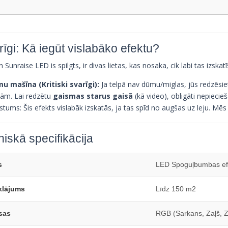
īgi: Kā iegūt vislabāko efektu?
n Sunraise LED is spilgts, ir divas lietas, kas nosaka, cik labi tas izska
u mašīna (Kritiski svarīgi):
Ja telpā nav dūmu/miglas, jūs redzēsiet
nām. Lai redzētu
gaismas starus gaisā
(kā video), obligāti nepieci
tums: Šis efekts vislabāk izskatās, ja tas spīd no augšas uz leju. Mēs 
iskā specifikācija
s
LED Spoguļbumbas ef
klājums
Līdz 150 m2
sas
RGB (Sarkans, Zaļš, Zi