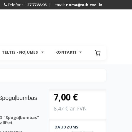
Telefons:
27 77 88 96
| email:
noma@sublevel.lv
TELTIS - NOJUMES
KONTAKTI
7,00 €
 Spoguļbumbas
8,47 € ar PVN
D "Spoguļbumbas"
llītei.
DAUDZUMS