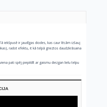
ā iekšpusē ir jaudīgas diodes, kas caur lēcām izšauj
kas), radot efektu, it kā telpā grieztos daudzkrāsaina
ena pati spēj piepildīt ar gaismu diezgan lielu telpu
CIJA