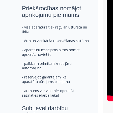
Priekšrocības nomājot
aprīkojumu pie mums
- visa aparatūra tiek regulāri uzturēta un
tīrīta
- ērta un vienkārša rezervēšanas sistēma
- aparatūru iespējams pirms nomāt
apskatīt, novērtēt
- palīdzam tehniku iekraut jūsu
automašīnā
- rezervējot garantējam, ka
aparatūra būs jums pieejama
- ar mums var vienmēr operatīvi
sazināties (darba laikā)
SubLevel darbību