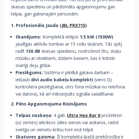
skaņas spiedienu un pārdomātu apgaismojumu gan
telpai, gan galvenajām personām.
1. Profesionāla Jauda (
JBL PRX715
)
Skanējums:
Komplektā ietilpst
1.5 kW (1500W)
jaudīgas aktīvās tumbas ar 15 collu skaļruni. Tās spēj
radīt
136 dB
skaņas spiedienu, nodrošinot tīru, skaļu
mūziku ar izteiktiem, dziļiem basiem, kas ir kritiski
svarīgi deju grīdai.
Pieslēgums:
Sistēma ir pilnībā gatava darbam –
iekļauti
divi audio kabeļu komplekti
(viens DJ
kontroliera pieslēgšanai, otrs fona mūzikai no telefona
vai datora), kā arī mikserpults signāla sadalīšanai.
2. Pilns Apgaismojuma Risinājums
Telpas noskaņa:
4 gab.
Ultra Hex Bar 6
prožektori
(uz zemes) iekrāsos zāles sienas vai aizkarus, radot
svinīgu un vienotu krāsu toni visā telpā.
Skatuves gaisma:
Šī komplekta īpašā priekšrocība ir