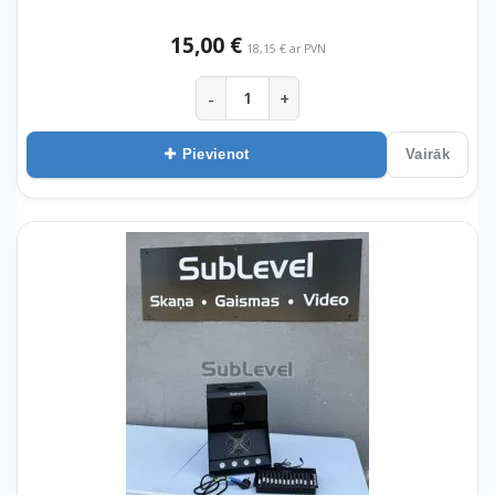
15,00 €
18,15 € ar PVN
-
+
Pievienot
Vairāk