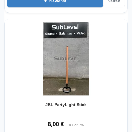
Pievienot
Vairāk
JBL PartyLight Stick
8,00 €
9,68 € ar PVN