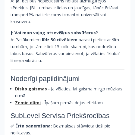
A:
Jā
, bet būs nepieciešams nolaist aizmugurējos
sēdekļus. JBL tumbas ir lielas un jaudīgas, tāpēc ērtākai
transportēšanai ieteicams izmantot universāli vai
krosoveru.
J: Vai man vajag atsevišķus sabvūferus?
A: Pasākumiem
līdz 50 cilvēkiem
parasti pietiek ar šīm
tumbām, jo tām ir lieli 15 collu skaļruņi, kas nodrošina
labus basus. Sabvūferus var pievienot, ja vēlaties "kluba"
līmeņa vibrāciju.
Noderīgi papildinājumi
Disko gaismas
- Ja vēlaties, lai gaisma mirgo mūzikas
ritmā.
Zemie dūmi
- Īpašam pirmās dejas efektam.
SubLevel Servisa Priekšrocības
✅
Ērta saņemšana:
Bezmaksas stāvvieta tieši pie
noliktavas.