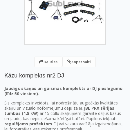
Dalīties
Kopēt saiti
Kāzu komplekts nr2 DJ
Jaudīgs skaņas un gaismas komplekts ar DJ pieslēgumu
(līdz 50 viesiem).
Šis komplekts ir veidots, lai nodrošinātu augstākās kvalitātes
skaņu un vizuālo noformējumu deju zālei.
JBL PRX sērijas
tumbas (1.5 kW)
ar 15 collu skaļruņiem garantē dziļus basus
un jaudu, kas nepieciešama kārtīgai ballītei. Papildus iekļauts
regulējams prožektors
DJ vai vakara vadītāja izgaismošanai,
lai fotogrāfijās viss izskatītos profesionāli.