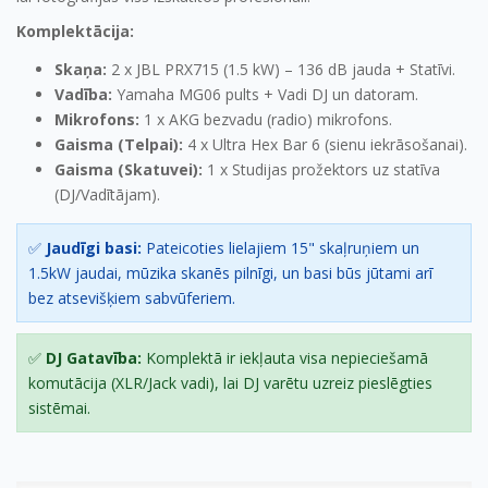
Komplektācija:
Skaņa:
2 x JBL PRX715 (1.5 kW) – 136 dB jauda + Statīvi.
Vadība:
Yamaha MG06 pults + Vadi DJ un datoram.
Mikrofons:
1 x AKG bezvadu (radio) mikrofons.
Gaisma (Telpai):
4 x Ultra Hex Bar 6 (sienu iekrāsošanai).
Gaisma (Skatuvei):
1 x Studijas prožektors uz statīva
(DJ/Vadītājam).
✅
Jaudīgi basi:
Pateicoties lielajiem 15" skaļruņiem un
1.5kW jaudai, mūzika skanēs pilnīgi, un basi būs jūtami arī
bez atsevišķiem sabvūferiem.
✅
DJ Gatavība:
Komplektā ir iekļauta visa nepieciešamā
komutācija (XLR/Jack vadi), lai DJ varētu uzreiz pieslēgties
sistēmai.