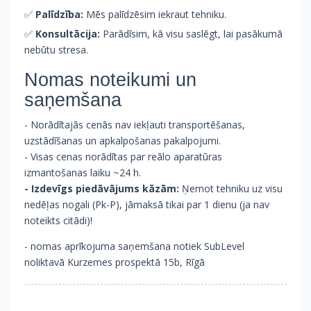
✅
Palīdzība:
Mēs palīdzēsim iekraut tehniku.
✅
Konsultācija:
Parādīsim, kā visu saslēgt, lai pasākumā
nebūtu stresa.
Nomas noteikumi un
saņemšana
- Norādītajās cenās nav iekļauti transportēšanas,
uzstādīšanas un apkalpošanas pakalpojumi.
- Visas cenas norādītas par reālo aparatūras
izmantošanas laiku ~24 h.
- Izdevīgs piedāvājums kāzām:
Ņemot tehniku uz visu
nedēļas nogali (Pk-P), jāmaksā tikai par 1 dienu (ja nav
noteikts citādi)!
- nomas aprīkojuma saņemšana notiek SubLevel
noliktavā Kurzemes prospektā 15b, Rīgā