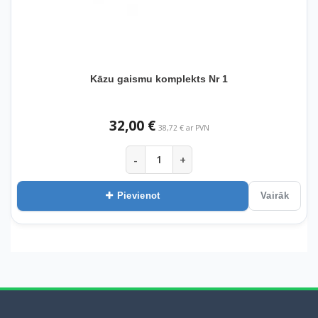
Kāzu gaismu komplekts Nr 1
32,00 €
38,72 € ar PVN
-
+
Pievienot
Vairāk