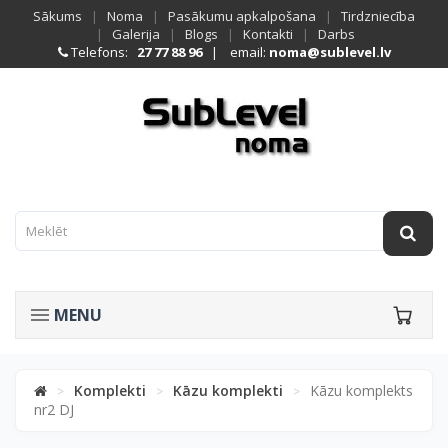
Sākums
|
Noma
|
Pasākumu apkalpošana
|
Tirdzniecība
|
Galerija
|
Blogs
|
Kontakti
|
Darbs
Telefons:
27 77 88 96
| email:
noma@sublevel.lv
MENU
Komplekti
Kāzu komplekti
Kāzu komplekts
>
>
>
nr2 DJ