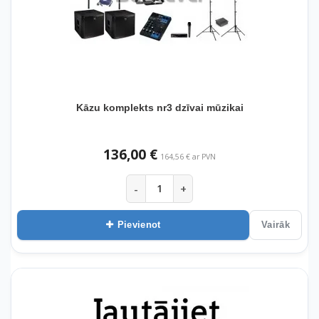
Kāzu komplekts nr3 dzīvai mūzikai
136,00 €
164,56 € ar PVN
-
+
Pievienot
Vairāk