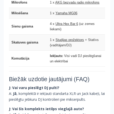
Mikrofons
1 x
AKG bezvadu radio mikrofons
Miksēšana
1 x
Yamaha MG06
4 x
Ultra Hex Bar 6
(uz zemes
Sienu gaisma
liekami)
1 x
Studijas prožektors
+ Statīvs
Skatuves gaisma
(vadītājam/DJ)
Iekļauts:
Visi vadi DJ pieslēgšanai
Komutācija
un elektrībai
Biežāk uzdotie jautājumi (FAQ)
J: Vai varu pieslēgt DJ pulti?
A:
Jā
, komplektā ir iekļauti standarta XLR un Jack kabeļi, lai
pieslēgtu jebkuru DJ kontrolieri pie mikserpults.
J: Vai šis komplekts ietilps vieglajā auto?