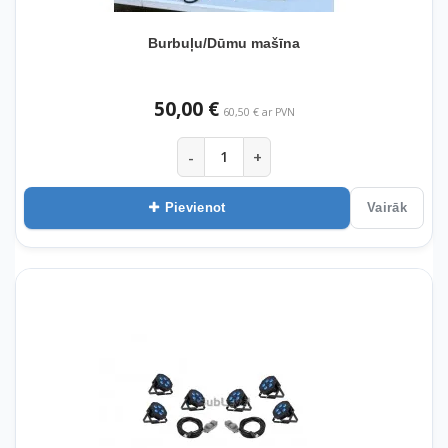
Burbuļu/Dūmu mašīna
50,00 €
60,50 € ar PVN
-
+
Pievienot
Vairāk