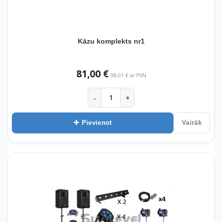
Kāzu komplekts nr1
81,00 €
98,01 € ar PVN
-
+
Pievienot
Vairāk