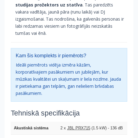
studijas prožektors uz statīva
. Tas paredzēts
vakara vadītāja, jaunā pāra (runu laikā) vai DJ
izgaismošanai. Tas nodrošina, ka galvenās personas ir
labi redzamas viesiem un fotogrāfijās neizskatās
tumšas vai ēnā.
Kam šis komplekts ir piemērots?
Ideāli piemērots vidēja izmēra kāzām,
korporatīvajiem pasākumiem un jubilejām, kur
mūzikas kvalitātei un skaļumam ir liela nozīme. Jauda
ir pietiekama gan telpām, gan nelieliem brīvdabas
pasākumiem.
Tehniskā specifikācija
Akustiskā sistēma
2 x
JBL PRX715
(1.5 kW) - 136 dB