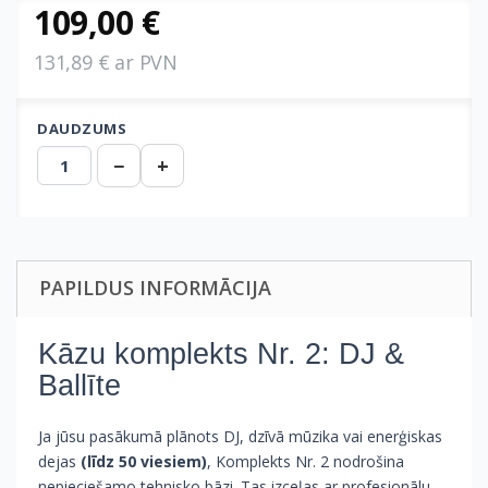
109,00 €
131,89 € ar PVN
DAUDZUMS
−
+
PAPILDUS INFORMĀCIJA
Kāzu komplekts Nr. 2: DJ &
Ballīte
Ja jūsu pasākumā plānots DJ, dzīvā mūzika vai enerģiskas
dejas
(līdz 50 viesiem)
, Komplekts Nr. 2 nodrošina
nepieciešamo tehnisko bāzi. Tas izceļas ar profesionālu