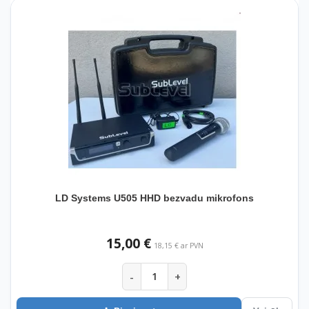
LD Systems U505 HHD bezvadu mikrofons
15,00 €
18,15 € ar PVN
-
+