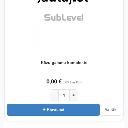
Kāzu gaismu komplekts
0,00 €
0,00 € ar PVN
-
+
Pievienot
Vairāk