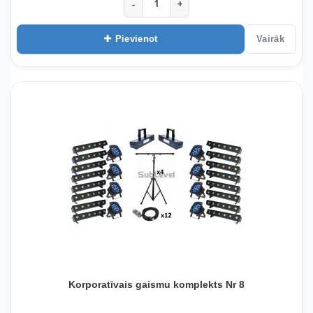
-
+
Pievienot
Vairāk
Korporatīvais gaismu komplekts Nr 8