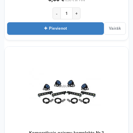
-
+
Pievienot
Vairāk
Korporatīvais gaismu komplekts Nr 2