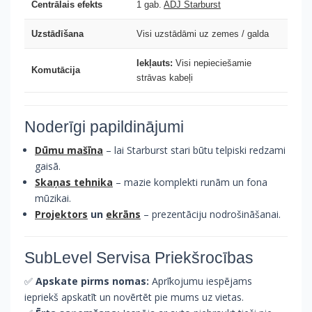
Centrālais efekts
1 gab.
ADJ Starburst
Uzstādīšana
Visi uzstādāmi uz zemes / galda
Iekļauts:
Visi nepieciešamie
Komutācija
strāvas kabeļi
Noderīgi papildinājumi
Dūmu mašīna
– lai Starburst stari būtu telpiski redzami
gaisā.
Skaņas tehnika
– mazie komplekti runām un fona
mūzikai.
Projektors
un
ekrāns
– prezentāciju nodrošināšanai.
SubLevel Servisa Priekšrocības
✅
Apskate pirms nomas:
Aprīkojumu iespējams
iepriekš apskatīt un novērtēt pie mums uz vietas.