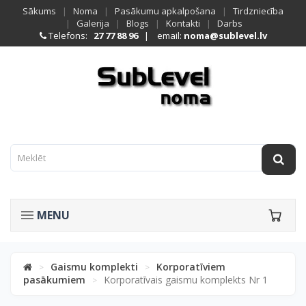
Sākums
|
Noma
|
Pasākumu apkalpošana
|
Tirdzniecība
|
Galerija
|
Blogs
|
Kontakti
|
Darbs
Telefons:
27 77 88 96
| email:
noma@sublevel.lv
MENU
Gaismu komplekti
Korporatīviem
>
>
pasākumiem
Korporatīvais gaismu komplekts Nr 1
>