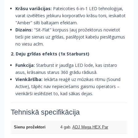
Krāsu variācijas:
Pateicoties 6-in-1 LED tehnoloģijai,
varat izvēlēties jebkuru korporatīvo krāsu toni, ieskaitot
"Amber" silti baltajam efektam.
Dizains:
"Sit-Flat" korpuss ļauj prožektorus novietot
tieši pie sienas uz grīdas, paslēpjot kabeļu pieslēgumus
no viesu acīm.
2. Deju grīdas efekts (1x Starburst)
Funkcija:
Starburst ir jaudīga LED lode, kas izstaro
asus, krāsainus starus 360 grādu rādiusā.
Vienkāršība:
Iekārta reaģē uz mūzikas ritmu (Sound
Active), tāpēc nav nepieciešams gaismu operators –
vienkārši ieslēdziet to, kad sākas dejas.
Tehniskā specifikācija
Sienu prožektori
4 gab.
ADJ Mega HEX Par