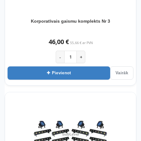
Korporatīvais gaismu komplekts Nr 3
46,00 €
55,66 € ar PVN
-
+
Pievienot
Vairāk