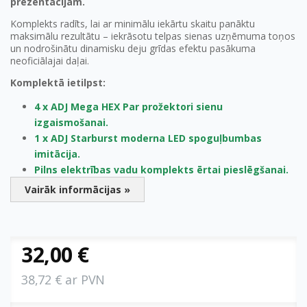
prezentācijām.
Komplekts radīts, lai ar minimālu iekārtu skaitu panāktu
maksimālu rezultātu – iekrāsotu telpas sienas uzņēmuma toņos
un nodrošinātu dinamisku deju grīdas efektu pasākuma
neoficiālajai daļai.
Komplektā ietilpst:
4 x ADJ Mega HEX Par prožektori sienu
izgaismošanai.
1 x ADJ Starburst moderna LED spoguļbumbas
imitācija.
Pilns elektrības vadu komplekts ērtai pieslēgšanai.
Vairāk informācijas »
32,00 €
38,72 € ar PVN