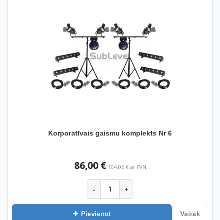
Korporatīvais gaismu komplekts Nr 6
86,00 €
104,06 € ar PVN
-
+
Pievienot
Vairāk