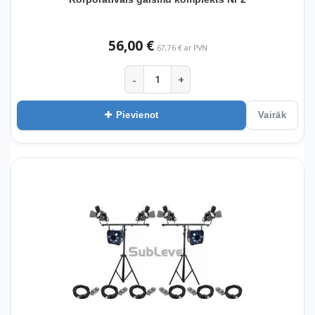
56,00 €
67,76 € ar PVN
-
+
Pievienot
Vairāk