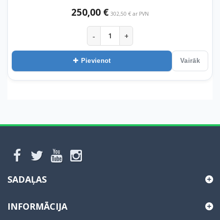
250,00 €
302,50 € ar PVN
-
+
Pievienot
Vairāk
SADAĻAS
INFORMĀCIJA