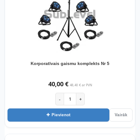
Korporatīvais gaismu komplekts Nr 5
40,00 €
48,40 € ar PVN
-
+
Pievienot
Vairāk