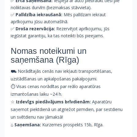
✅
Ērta saņemšana:
Iespēja ar auto piebraukt tieši pie
noliktavas durvīm (bezmaksas stāvvieta).
✅
Palīdzība iekraušanā:
Mēs palīdzam iekraut
aprīkojumu jūsu automašīnā.
✅
Droša rezervācija:
Rezervējot aprīkojumu, jūs
iegūstat garantiju, ka tas noteikti būs pieejams.
Nomas noteikumi un
saņemšana (Rīga)
⛟ Norādītajās cenās nav iekļauti transportēšanas,
uzstādīšanas un apkalpošanas pakalpojumi.
⏱ Visas cenas norādītas par reālo aparatūras
izmantošanas laiku ~24 h.
☆
Izdevīgs piedāvājums brīvdienām:
Aparatūru
saņemot piektdienā un atgriežot pirmdien, par sestdienu
un svētdienu nav jāmaksā!
⌂
Saņemšana:
Kurzemes prospekts 15b, Rīga.