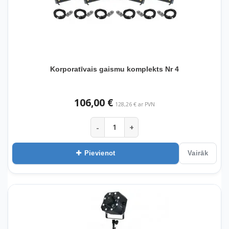
Korporatīvais gaismu komplekts Nr 4
106,00 €
128,26 € ar PVN
-
+
Pievienot
Vairāk