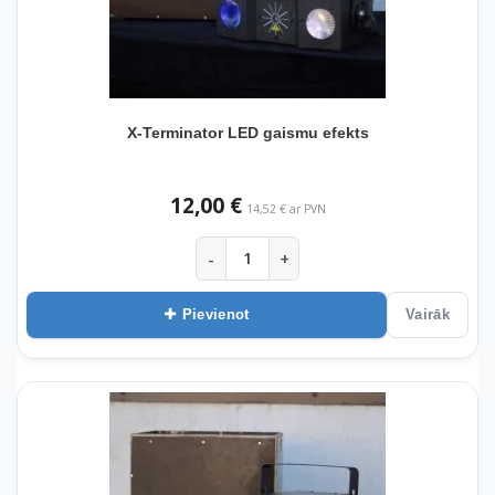
X-Terminator LED gaismu efekts
12,00 €
14,52 € ar PVN
-
+
Pievienot
Vairāk