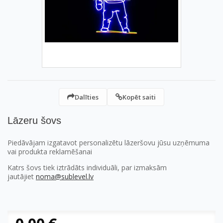
Dalīties
Kopēt saiti
Lāzeru šovs
Piedāvājam izgatavot personalizētu lāzeršovu jūsu uzņēmuma
vai produkta reklamēšanai
Katrs šovs tiek iztrādāts individuāli, par izmaksām
jautājiet
noma@sublevel.lv