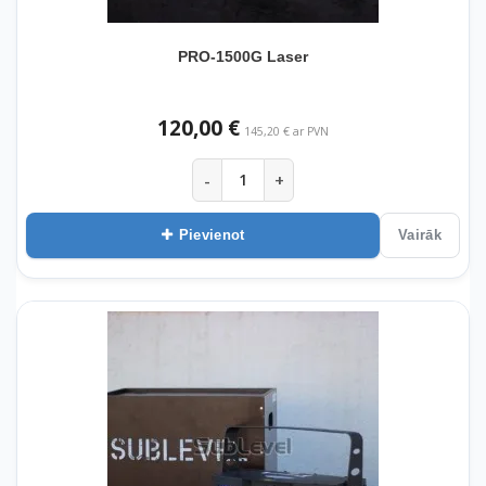
PRO-1500G Laser
120,00 €
145,20 € ar PVN
-
+
Pievienot
Vairāk