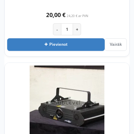
20,00 €
24,20 € ar PVN
-
+
Pievienot
Vairāk