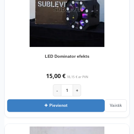
LED Dominator efekts
15,00 €
18,15 € ar PVN
-
+
Pievienot
Vairāk