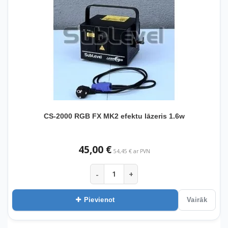
CS-2000 RGB FX MK2 efektu lāzeris 1.6w
45,00 €
54,45 € ar PVN
-
+
Pievienot
Vairāk