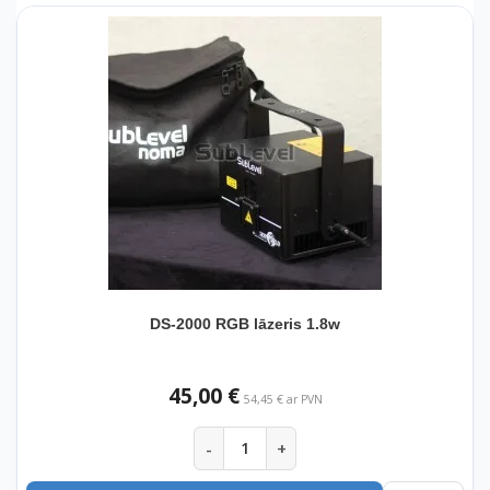
DS-2000 RGB lāzeris 1.8w
45,00 €
54,45 € ar PVN
-
+