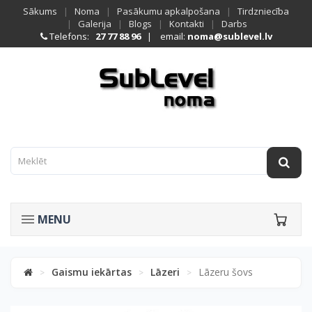
Sākums
|
Noma
|
Pasākumu apkalpošana
|
Tirdzniecība
|
Galerija
|
Blogs
|
Kontakti
|
Darbs
Telefons:
27 77 88 96
| email:
noma@sublevel.lv
MENU
Gaismu iekārtas
Lāzeri
Lāzeru šovs
>
>
>