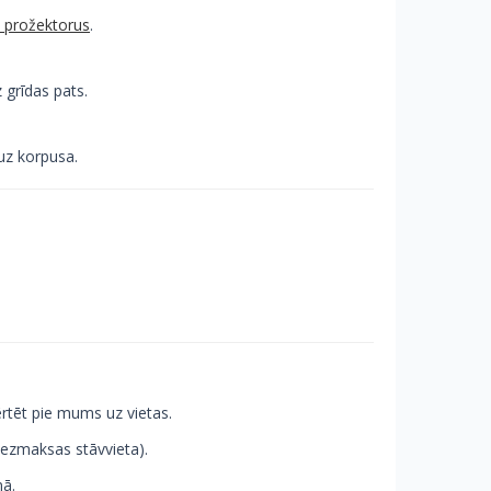
 prožektorus
.
z grīdas pats.
 uz korpusa.
rtēt pie mums uz vietas.
(bezmaksas stāvvieta).
nā.