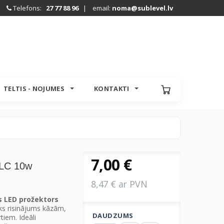
Telefons:
27 77 88 96
| email:
noma@sublevel.lv
TELTIS - NOJUMES
KONTAKTI
7,00 €
LC 10w
8,47 € ar PVN
s LED prožektors
sks risinājums kāzām,
DAUDZUMS
iem. Ideāli