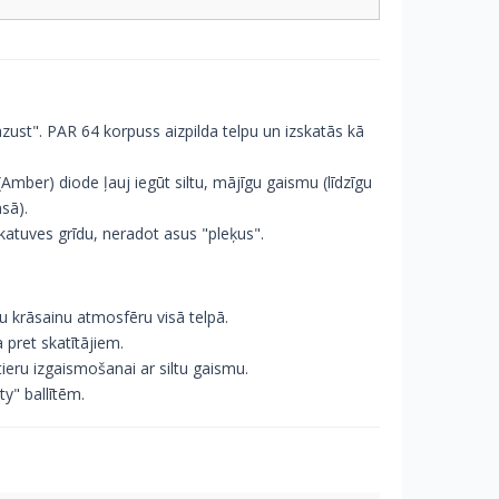
st". PAR 64 korpuss aizpilda telpu un izskatās kā
mber) diode ļauj iegūt siltu, mājīgu gaismu (līdzīgu
sā).
skatuves grīdu, neradot asus "pleķus".
tu krāsainu atmosfēru visā telpā.
 pret skatītājiem.
ieru izgaismošanai ar siltu gaismu.
y" ballītēm.