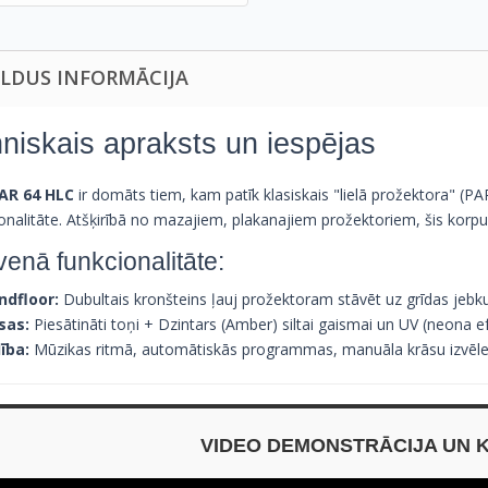
ILDUS INFORMĀCIJA
niskais apraksts un iespējas
AR 64 HLC
ir domāts tiem, kam patīk klasiskais "lielā prožektora" (
onalitāte. Atšķirībā no mazajiem, plakanajiem prožektoriem, šis korpu
venā funkcionalitāte:
ndfloor:
Dubultais kronšteins ļauj prožektoram stāvēt uz grīdas jebkur
sas:
Piesātināti toņi + Dzintars (Amber) siltai gaismai un UV (neona e
ība:
Mūzikas ritmā, automātiskās programmas, manuāla krāsu izvēle,
VIDEO DEMONSTRĀCIJA UN 