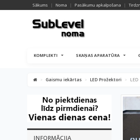
Sākums
|
Noma
|
Pasākumu apkalpošana
|
Tirdz
KOMPLEKTI
SKAŅAS APARATŪRA
Gaismu iekārtas
LED Prožektori
LED 
>
>
>
INFORMĀCIJA