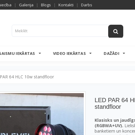
niecība
|
Galerija
|
Blogs
|
Kontakti
|
Darbs
GAISMU IEKĀRTAS
VIDEO IEKĀRTAS
DAŽĀDI
PAR 64 HLC 10w standfloor
LED PAR 64 H
standfloor
Klasisks un jaudīg
(RGBWA+UV).
Lieli
banketiem un koncert