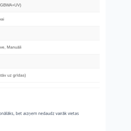
(RGBWA+UV)
ai
ve, Manuāli
stāv uz grīdas)
ionālāks, bet aizņem nedaudz vairāk vietas