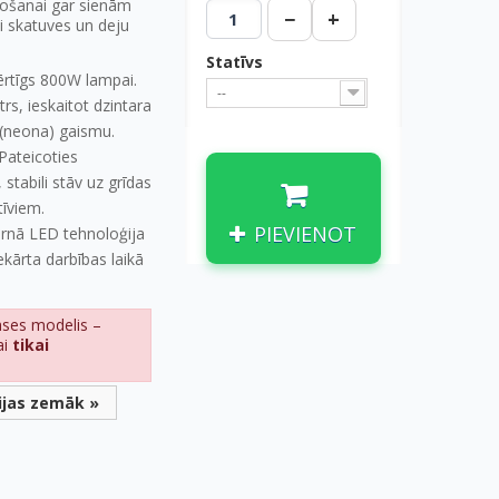
sošanai gar sienām
−
+
ai skatuves un deju
Statīvs
rtīgs 800W lampai.
--
rs, ieskaitot dzintara
(neona) gaismu.
Pateicoties
, stabili stāv uz grīdas
tīviem.
PIEVIENOT
nā LED tehnoloģija
ekārta darbības laikā
ases modelis –
ai
tikai
ijas zemāk »