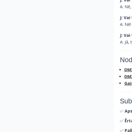
A: Nē,
J: Vai
A: Nē!
J: Vai
A: Jā,
Nod
DMX
DMX
Gai
Sub
✅
Aps
✅
Ērt
✅
Pal