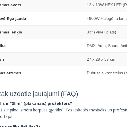
smas avots
12 x 10W HEX LED 
zvērtīga jauda
~800W Halogēna lamp
smas leņķis
33° (Vidēji plats)
ība
DMX, Auto, Sound Acti
ēri
27 x 29 x 37 cm
šas atzīmes
Dubultais kronšteins (
žāk uzdotie jautājumi (FAQ)
 šis ir "Slim" (plakanais) prožektors?
 šis ir pilna izmēra korpuss (garāks). Tas izskatās masīvāks un profes
ortējot.
 to var likt ārā lietū?