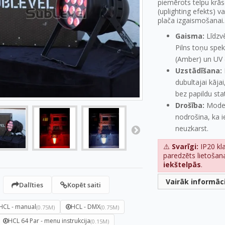
piemērots telpu krā
(uplighting efekts) v
plača izgaismošanai.
Gaisma:
Līdzvē
Pilns toņu spekt
(Amber) un UV 
Uzstādīšana:
dubultajai kājai
bez papildu sta
Drošība:
Moder
nodrošina, ka i
neuzkarst.
⚠️
Svarīgi:
IP20 kl
paredzēts lietošan
iekštelpās
.
Vairāk informāc
Dalīties
Kopēt saiti
HCL - manual
HCL - DMX
(0.75M)
(0.75M)
HCL 64 Par - menu instrukcija
(0.15M)