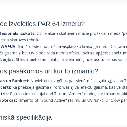
ēc izvēlēties PAR 64 izmēru?
fesionāls izskats:
Uz lielākām skatuvēm mazie prožektori mēdz "pazu
ietna skatuves tehnika.
BWA+UV:
6-in-1 diodes nodrošina visplašāko krāsu gammu. Dzintara (A
ču gaismai), bet UV diode rada neona efektu (baltais apģērbs spīd tum
 Leņķis:
Stars ir pietiekami plats, lai vienmērīgi nokrāsotu sienas vai 
os pasākumos un kur to izmanto?
as un Banketi:
Novietojot uz grīdas gar sienām (Uplighting), lai radī
certi:
Kā priekšējā gaisma (Front wash) vai efektu gaisma, kas vērsta
tris:
Pateicoties klusajai darbībai un "Amber" diodei, var izmantot akt
kotēkas:
Izmantojot "Sound Active" režīmu un UV funkciju "Glow part
iskā specifikācija