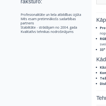
raksturo:
Profesionalitāte un liela atbildības izjūta
Mēs esam pretimnākošs sadarbības
Kāp
partneris
Stabilitāte - strādājam no 2004. gada
Pro
Kvalitatīvs tehnikas nodrošinājums
nop
RG
sve
33°
Kād
Kāz
Kon
Teā
Dis
Tehn