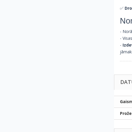
✅
Dro
No
- Norā
- Visa
-
Izde
jāmak
DAT
Gaism
Prože