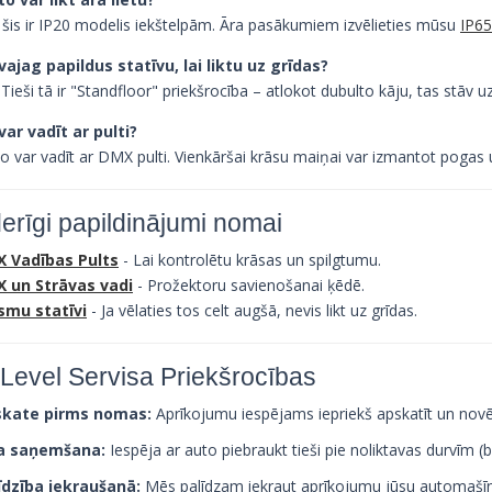
 šis ir IP20 modelis iekštelpām. Āra pasākumiem izvēlieties mūsu
IP65
 vajag papildus statīvu, lai liktu uz grīdas?
 Tieši tā ir "Standfloor" priekšrocība – atlokot dubulto kāju, tas stāv u
 var vadīt ar pulti?
 to var vadīt ar DMX pulti. Vienkāršai krāsu maiņai var izmantot pogas
erīgi papildinājumi nomai
 Vadības Pults
- Lai kontrolētu krāsas un spilgtumu.
 un Strāvas vadi
- Prožektoru savienošanai ķēdē.
smu statīvi
- Ja vēlaties tos celt augšā, nevis likt uz grīdas.
Level Servisa Priekšrocības
kate pirms nomas:
Aprīkojumu iespējams iepriekš apskatīt un novē
a saņemšana:
Iespēja ar auto piebraukt tieši pie noliktavas durvīm 
īdzība iekraušanā:
Mēs palīdzam iekraut aprīkojumu jūsu automašī