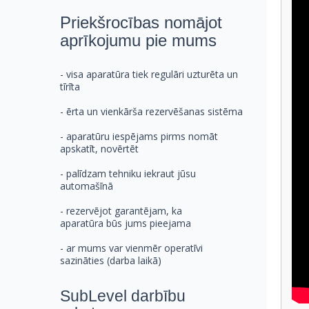
Priekšrocības nomājot
aprīkojumu pie mums
- visa aparatūra tiek regulāri uzturēta un
tīrīta
- ērta un vienkārša rezervēšanas sistēma
- aparatūru iespējams pirms nomāt
apskatīt, novērtēt
- palīdzam tehniku iekraut jūsu
automašīnā
- rezervējot garantējam, ka
aparatūra būs jums pieejama
- ar mums var vienmēr operatīvi
sazināties (darba laikā)
SubLevel darbību