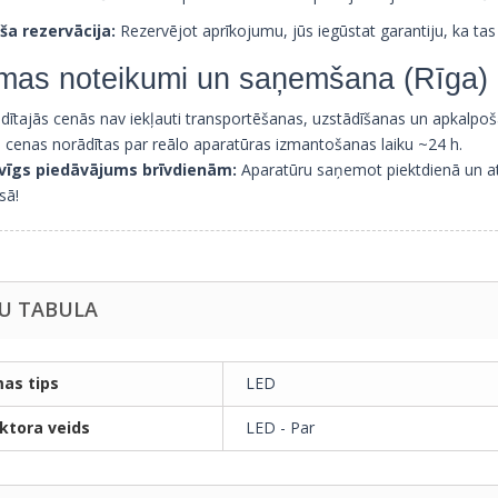
ša rezervācija:
Rezervējot aprīkojumu, jūs iegūstat garantiju, ka tas
mas noteikumi un saņemšana (Rīga)
dītajās cenās nav iekļauti transportēšanas, uzstādīšanas un apkalpo
s cenas norādītas par reālo aparatūras izmantošanas laiku ~24 h.
vīgs piedāvājums brīvdienām:
Aparatūru saņemot piektdienā un at
sā!
U TABULA
as tips
LED
ktora veids
LED - Par