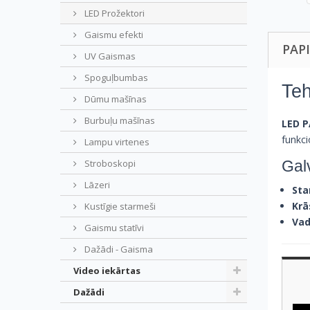
LED Prožektori
Gaismu efekti
PAP
UV Gaismas
Spoguļbumbas
Teh
Dūmu mašīnas
Burbuļu mašīnas
LED P
funkci
Lampu virtenes
Gal
Stroboskopi
Lāzeri
Sta
Krā
Kustīgie starmeši
Vad
Gaismu statīvi
Dažādi - Gaisma
Video iekārtas
Dažādi