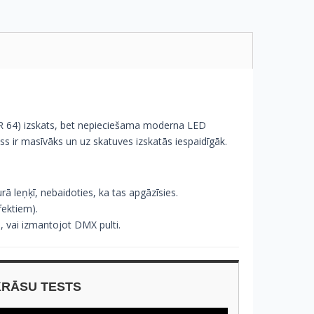
PAR 64) izskats, bet nepieciešama moderna LED
ss ir masīvāks un uz skatuves izskatās iespaidīgāk.
ā leņķī, nebaidoties, ka tas apgāzīsies.
fektiem).
 vai izmantojot DMX pulti.
KRĀSU TESTS