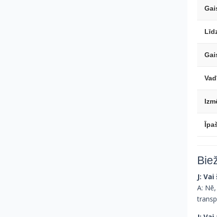
Gai
Līd
Gai
Vad
Izm
Īpa
Bie
J: Vai
A: Nē,
transp
J: Vai