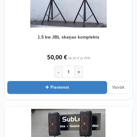
1.5 kw JBL skaņas komplekts
50,00 €
60,50 € ar PVN
-
+
Pievienot
Vairāk