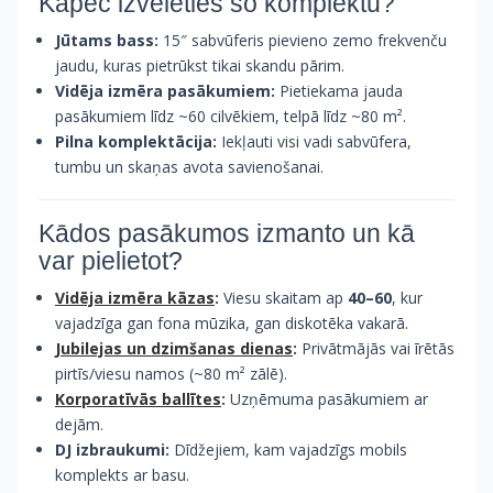
Kāpēc izvēlēties šo komplektu?
Jūtams bass:
15″ sabvūferis pievieno zemo frekvenču
jaudu, kuras pietrūkst tikai skandu pārim.
Vidēja izmēra pasākumiem:
Pietiekama jauda
pasākumiem līdz ~60 cilvēkiem, telpā līdz ~80 m².
Pilna komplektācija:
Iekļauti visi vadi sabvūfera,
tumbu un skaņas avota savienošanai.
Kādos pasākumos izmanto un kā
var pielietot?
Vidēja izmēra kāzas
:
Viesu skaitam ap
40–60
, kur
vajadzīga gan fona mūzika, gan diskotēka vakarā.
Jubilejas un dzimšanas dienas
:
Privātmājās vai īrētās
pirtīs/viesu namos (~80 m² zālē).
Korporatīvās ballītes
:
Uzņēmuma pasākumiem ar
dejām.
DJ izbraukumi:
Dīdžejiem, kam vajadzīgs mobils
komplekts ar basu.