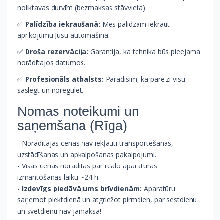
noliktavas durvīm (bezmaksas stāvvieta).
✅
Palīdzība iekraušanā:
Mēs palīdzam iekraut
aprīkojumu Jūsu automašīnā.
✅
Droša rezervācija:
Garantija, ka tehnika būs pieejama
norādītajos datumos.
✅
Profesionāls atbalsts:
Parādīsim, kā pareizi visu
saslēgt un noregulēt.
Nomas noteikumi un
saņemšana (Rīga)
- Norādītajās cenās nav iekļauti transportēšanas,
uzstādīšanas un apkalpošanas pakalpojumi.
- Visas cenas norādītas par reālo aparatūras
izmantošanas laiku ~24 h.
-
Izdevīgs piedāvājums brīvdienām:
Aparatūru
saņemot piektdienā un atgriežot pirmdien, par sestdienu
un svētdienu nav jāmaksā!