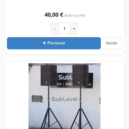
40,00 €
48,40 € ar PVN
-
+
Pievienot
Vairāk