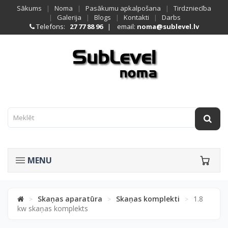
Sākums
|
Noma
|
Pasākumu apkalpošana
|
Tirdzniecība
|
Galerija
|
Blogs
|
Kontakti
|
Darbs
Telefons:
27 77 88 96
| email:
noma@sublevel.lv
MENU
Skaņas aparatūra
Skaņas komplekti
1.8
>
>
>
kw skaņas komplekts