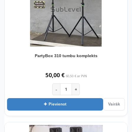
PartyBox 310 tumbu komplekts
50,00 €
60,50 € ar PVN
-
+
Pievienot
Vairāk