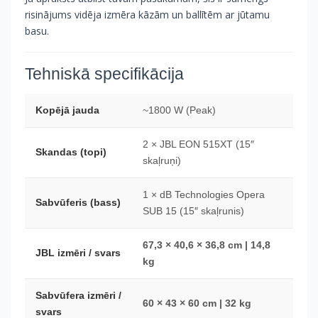
risinājums vidēja izmēra kāzām un ballītēm ar jūtamu
basu.
Tehniskā specifikācija
Kopējā jauda
~1800 W (Peak)
2 × JBL EON 515XT (15″
Skandas (topi)
skaļruņi)
1 × dB Technologies Opera
Sabvūferis (bass)
SUB 15 (15″ skaļrunis)
67,3 × 40,6 × 36,8 cm | 14,8
JBL izmēri / svars
kg
Sabvūfera izmēri /
60 × 43 × 60 cm | 32 kg
svars