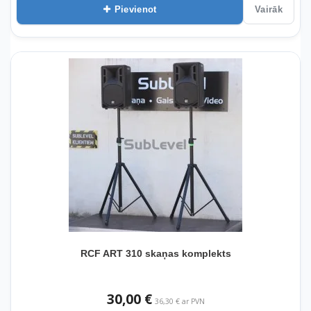
Pievienot
Vairāk
RCF ART 310 skaņas komplekts
30,00 €
36,30 € ar PVN