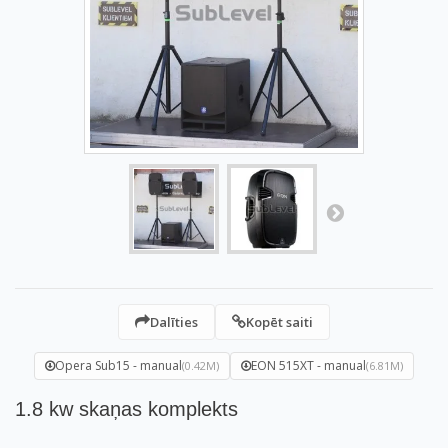
Dalīties
Kopēt saiti
Opera Sub15 - manual
EON 515XT - manual
(0.42M)
(6.81M)
1.8 kw skaņas komplekts