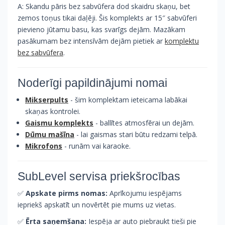
A: Skandu pāris bez sabvūfera dod skaidru skaņu, bet
zemos toņus tikai daļēji. Šis komplekts ar 15″ sabvūferi
pievieno jūtamu basu, kas svarīgs dejām. Mazākam
pasākumam bez intensīvām dejām pietiek ar
komplektu
bez sabvūfera
.
Noderīgi papildinājumi nomai
Mikserpults
- šim komplektam ieteicama labākai
skaņas kontrolei.
Gaismu komplekts
- ballītes atmosfērai un dejām.
Dūmu mašīna
- lai gaismas stari būtu redzami telpā.
Mikrofons
- runām vai karaoke.
SubLevel servisa priekšrocības
✅
Apskate pirms nomas:
Aprīkojumu iespējams
iepriekš apskatīt un novērtēt pie mums uz vietas.
✅
Ērta saņemšana:
Iespēja ar auto piebraukt tieši pie