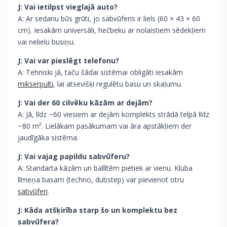
J: Vai ietilpst vieglajā auto?
A: Ar sedanu būs grūti, jo sabvūferis ir liels (60 × 43 × 60
cm). Iesakām universāli, hečbeku ar nolaistiem sēdekļiem
vai nelielu busiņu.
J: Vai var pieslēgt telefonu?
A: Tehniski jā, taču šādai sistēmai obligāti iesakām
mikserpulti
, lai atsevišķi regulētu basu un skaļumu.
J: Vai der 60 cilvēku kāzām ar dejām?
A: Jā, līdz ~60 viesiem ar dejām komplekts strādā telpā līdz
~80 m². Lielākam pasākumam vai āra apstākļiem der
jaudīgāka sistēma.
J: Vai vajag papildu sabvūferu?
A: Standarta kāzām un ballītēm pietiek ar vienu. Kluba
līmeņa basam (techno, dubstep) var pievienot otru
sabvūferi
.
J: Kāda atšķirība starp šo un komplektu bez
sabvūfera?