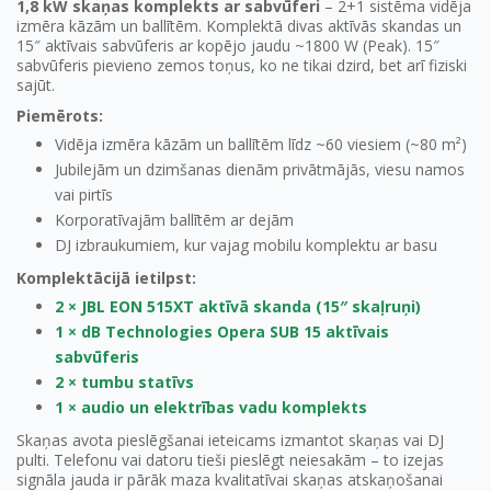
1,8 kW skaņas komplekts ar sabvūferi
– 2+1 sistēma vidēja
izmēra kāzām un ballītēm. Komplektā divas aktīvās skandas un
15″ aktīvais sabvūferis ar kopējo jaudu ~1800 W (Peak). 15″
sabvūferis pievieno zemos toņus, ko ne tikai dzird, bet arī fiziski
sajūt.
Piemērots:
Vidēja izmēra kāzām un ballītēm līdz ~60 viesiem (~80 m²)
Jubilejām un dzimšanas dienām privātmājās, viesu namos
vai pirtīs
Korporatīvajām ballītēm ar dejām
DJ izbraukumiem, kur vajag mobilu komplektu ar basu
Komplektācijā ietilpst:
2 × JBL EON 515XT aktīvā skanda (15″ skaļruņi)
1 × dB Technologies Opera SUB 15 aktīvais
sabvūferis
2 × tumbu statīvs
1 × audio un elektrības vadu komplekts
Skaņas avota pieslēgšanai ieteicams izmantot skaņas vai DJ
pulti. Telefonu vai datoru tieši pieslēgt neiesakām – to izejas
signāla jauda ir pārāk maza kvalitatīvai skaņas atskaņošanai