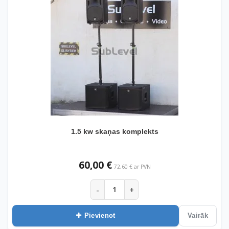
1.5 kw skaņas komplekts
60,00 €
72,60 € ar PVN
-
+
Pievienot
Vairāk