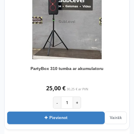
PartyBox 310 tumba ar akumulatoru
25,00 €
30,25 € ar PVN
-
+
Pievienot
Vairāk