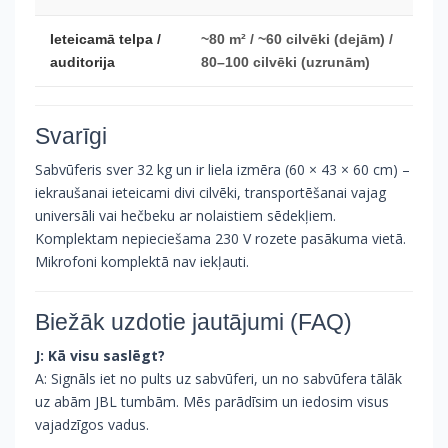
Ieteicamā telpa /
~80 m² / ~60 cilvēki (dejām) /
auditorija
80–100 cilvēki (uzrunām)
Svarīgi
Sabvūferis sver 32 kg un ir liela izmēra (60 × 43 × 60 cm) –
iekraušanai ieteicami divi cilvēki, transportēšanai vajag
universāli vai hečbeku ar nolaistiem sēdekļiem.
Komplektam nepieciešama 230 V rozete pasākuma vietā.
Mikrofoni komplektā nav iekļauti.
Biežāk uzdotie jautājumi (FAQ)
J: Kā visu saslēgt?
A: Signāls iet no pults uz sabvūferi, un no sabvūfera tālāk
uz abām JBL tumbām. Mēs parādīsim un iedosim visus
vajadzīgos vadus.