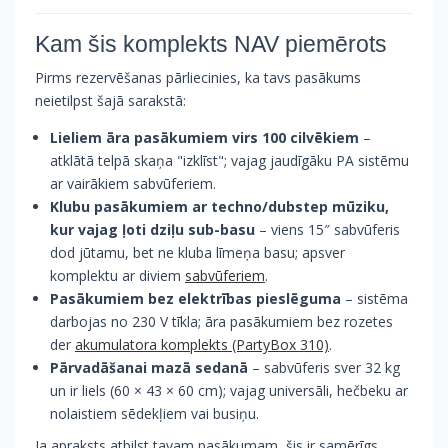
Kam šis komplekts NAV piemērots
Pirms rezervēšanas pārliecinies, ka tavs pasākums
neietilpst šajā sarakstā:
Lieliem āra pasākumiem virs 100 cilvēkiem
–
atklātā telpā skaņa "izklīst"; vajag jaudīgāku PA sistēmu
ar vairākiem sabvūferiem.
Klubu pasākumiem ar techno/dubstep mūziku,
kur vajag ļoti dziļu sub-basu
– viens 15″ sabvūferis
dod jūtamu, bet ne kluba līmeņa basu; apsver
komplektu ar diviem
sabvūferiem
.
Pasākumiem bez elektrības pieslēguma
– sistēma
darbojas no 230 V tīkla; āra pasākumiem bez rozetes
der
akumulatora komplekts (PartyBox 310)
.
Pārvadāšanai mazā sedanā
– sabvūferis sver 32 kg
un ir liels (60 × 43 × 60 cm); vajag universāli, hečbeku ar
nolaistiem sēdekļiem vai busiņu.
Ja apraksts atbilst tavam pasākumam, šis ir samērīgs