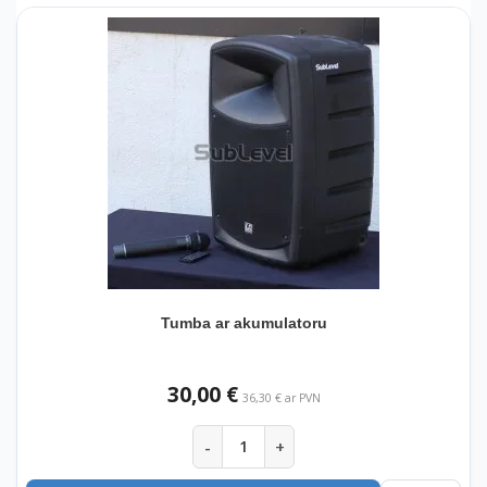
Tumba ar akumulatoru
30,00 €
36,30 € ar PVN
-
+