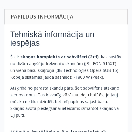
PAPILDUS INFORMĀCIJA
Tehniskā informācija un
iespējas
Šis ir
skaņas komplekts ar sabvūferi (2+1)
, kas sastāv
no divām augšējo frekvenču skandām (JBL EON 515XT)
un viena basu skaļruņa (dB Technologies Opera SUB 15).
Kopējā sistēmas jauda sasniedz ~1800 W (Peak).
Atšķirībā no parasta skandu pāra, šeit sabvūferis atskaņo
zemos toņus. Tas ir svarīgi
kāzās un deju ballītēs
, jo ļauj
mūziku ne tikai dzirdēt, bet arī papildus sajust basu.
Skaņas avota pieslēgšanai ieteicams izmantot skaņas vai
DJ pulti.