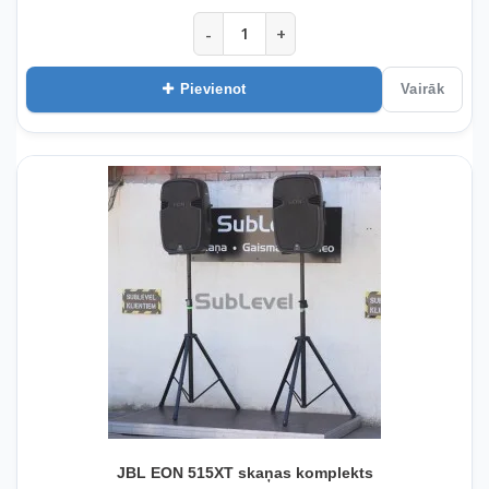
-
+
Pievienot
Vairāk
JBL EON 515XT skaņas komplekts