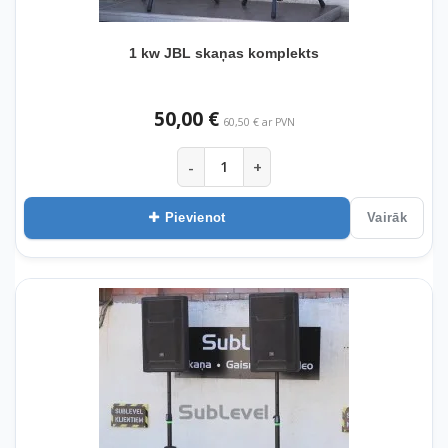
1 kw JBL skaņas komplekts
50,00 €
60,50 € ar PVN
-
+
Pievienot
Vairāk