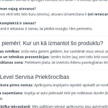
i man vajag atsvarus?
ot vērā telts lielo buru (virsmu), atsvaru izmantošana ir
ļoti ieteic
i komplektā ir sienas?
 cenā ir iekļautas 6 sienas, lai pilnībā nosegtu 18m perimetru.
i piemēri: Kur un kā izmantot šo produktu?
las svinības:
Izcila vieta gariem galdiem, kur sasēdināt visus viesus 
o un tehnikas prezentācijas:
Izmērs 6x3m ļauj zem telts brīvi nov
nāšanas zona:
Pietiekami plaša, lai izvietotu ēdienu pasniegšanas let
Level Servisa Priekšrocības
kate pirms nomas:
Aprīkojumu iespējams iepriekš apskatīt un novē
a saņemšana:
Iespēja ar auto piebraukt tieši pie noliktavas durvīm 
i.
īdzība iekraušanā:
Mēs palīdzam iekraut aprīkojumu jūsu automašī