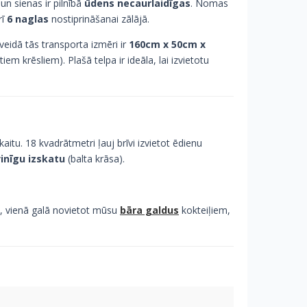
un sienas ir pilnībā
ūdens necaurlaidīgas
. Nomas
rī
6 naglas
nostiprināšanai zālājā.
 veidā tās transporta izmēri ir
160cm x 50cm x
iem krēsliem). Plašā telpa ir ideāla, lai izvietotu
skaitu. 18 kvadrātmetri ļauj brīvi izvietot ēdienu
inīgu izskatu
(balta krāsa).
am, vienā galā novietot mūsu
bāra galdus
kokteiļiem,