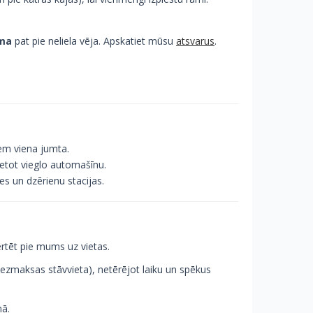
ama
pat pie neliela vēja. Apskatiet mūsu
atsvarus
.
zem viena jumta.
ietot vieglo automašīnu.
es un dzērienu stacijas.
rtēt pie mums uz vietas.
(bezmaksas stāvvieta), netērējot laiku un spēkus
nā.