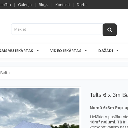
niecība
|
Galerija
|
Blogs
|
Kontakti
|
Darbs
GAISMU IEKĀRTAS
VIDEO IEKĀRTAS
DAŽĀDI
 Balta
Telts 6 x 3m Ba
Nomā 6x3m Pop-up t
Lielākiem pasākumi
18m² nojumi
. Tā ir
korporatīvajiem pa