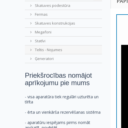
PAP
Skatuves podestūra
Fermas
Skatuves konstrukcijas
Megafoni
Statīvi
Teltis - Nojumes
Ģeneratori
Priekšrocības nomājot
aprīkojumu pie mums
- visa aparatūra tiek regulāri uzturēta un
tīrīta
- ērta un vienkārša rezervēšanas sistēma
- aparatūru iespējams pirms nomāt
apskatīt, novērtēt