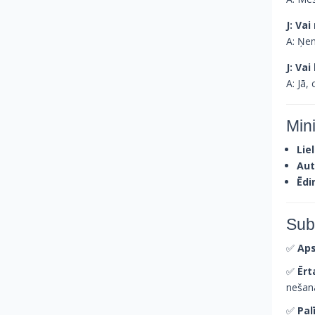
J: Va
A: Ņem
J: Va
A: Jā,
Min
Lie
Aut
Ēdi
Sub
✅
Aps
✅
Ērt
nešana
✅
Pal