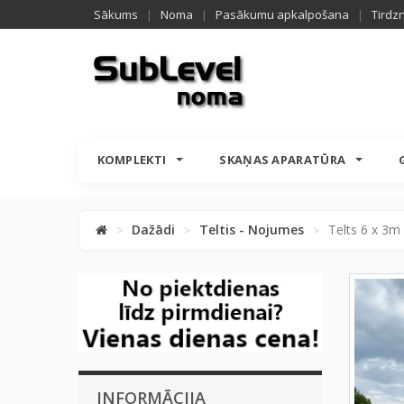
Sākums
|
Noma
|
Pasākumu apkalpošana
|
Tirdz
KOMPLEKTI
SKAŅAS APARATŪRA
Dažādi
Teltis - Nojumes
Telts 6 x 3m
>
>
>
INFORMĀCIJA