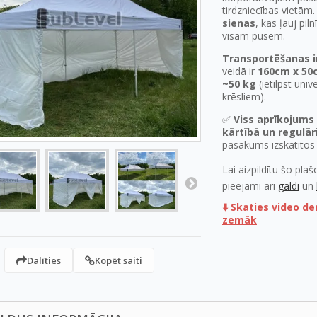
tirdzniecības vietām.
sienas
, kas ļauj pil
visām pusēm.
Transportēšanas i
veidā ir
160cm x 50
~50 kg
(ietilpst univ
krēsliem).
✅
Viss aprīkojums
kārtībā un regulāri
pasākums izskatītos
Lai aizpildītu šo pla
pieejami arī
galdi
un
⬇️ Skaties video d
zemāk
Dalīties
Kopēt saiti