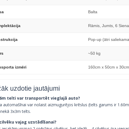
sa
Balta
plektācija
Rāmis, Jumts, 6 Siena
strukcija
Pop-up (ātri saliekama
rs
~50 kg
nsporta izmēri
160cm x 50cm x 30c
žāk uzdotie jautājumi
i 6m telti var transportēt vieglajā auto?
 ja automašīnai var nolaist aizmugurējos krēslus (telts garums ir 1.60
 nekā 3x3m telts.
k cilvēku vajag uzstādīšanai?
 iesakām vismaz 2 spēcīgus cilvēkus, bet ideāli – 4 cilvēkus (pa vienam 