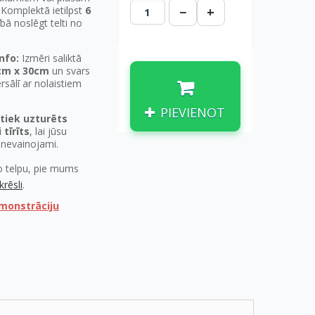
 Komplektā ietilpst
6
−
+
nībā noslēgt telti no
nfo:
Izmēri saliktā
cm x 30cm
un svars
ersālī ar nolaistiem
PIEVIENOT
 tiek uzturēts
 tīrīts
, lai jūsu
 nevainojami.
šo telpu, pie mums
krēsli
.
emonstrāciju