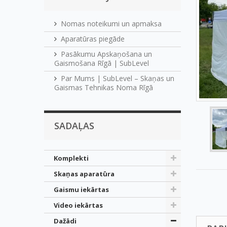
Nomas noteikumi un apmaksa
Aparatūras piegāde
Pasākumu Apskaņošana un
Gaismošana Rīgā | SubLevel
Par Mums | SubLevel – Skaņas un
Gaismas Tehnikas Noma Rīgā
SADAĻAS
Komplekti
Skaņas aparatūra
Gaismu iekārtas
Video iekārtas
Dažādi