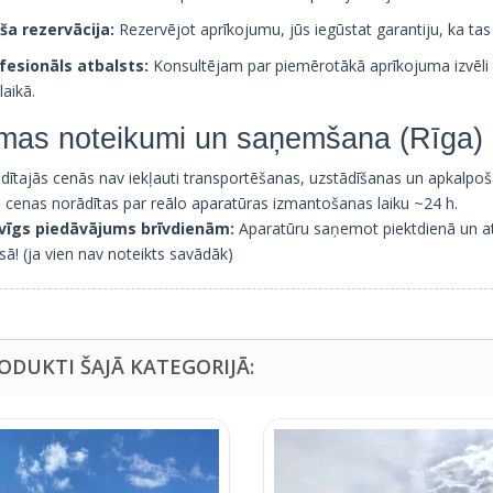
ša rezervācija:
Rezervējot aprīkojumu, jūs iegūstat garantiju, ka tas
fesionāls atbalsts:
Konsultējam par piemērotākā aprīkojuma izvēli 
laikā.
mas noteikumi un saņemšana (Rīga)
dītajās cenās nav iekļauti transportēšanas, uzstādīšanas un apkalpo
s cenas norādītas par reālo aparatūras izmantošanas laiku ~24 h.
vīgs piedāvājums brīvdienām:
Aparatūru saņemot piektdienā un at
ā! (ja vien nav noteikts savādāk)
RODUKTI ŠAJĀ KATEGORIJĀ: