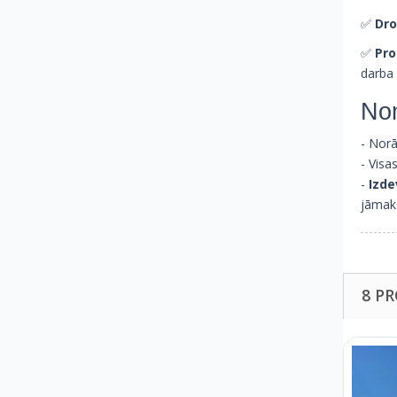
✅
Dro
✅
Pro
darba 
No
- Norā
- Visa
-
Izde
jāmaks
8 P