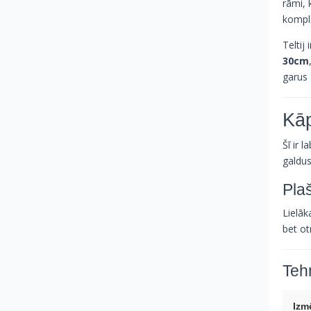
rāmi, 
komple
Teltij 
30cm
garus
Kāp
Šī ir 
galdus
Pla
Lielāk
bet ot
Tehn
Izm