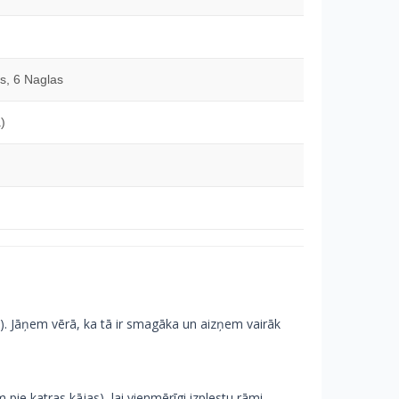
s, 6 Naglas
)
m
m). Jāņem vērā, ka tā ir smagāka un aizņem vairāk
pie katras kājas), lai vienmērīgi izplestu rāmi.