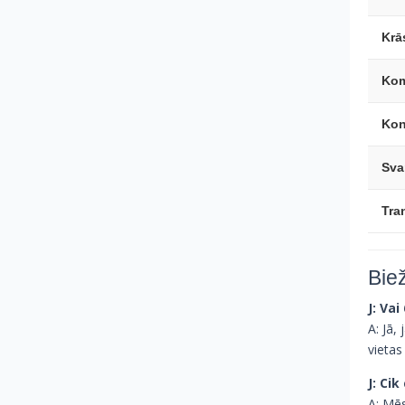
Krā
Kom
Kon
Sva
Tra
Bie
J: Va
A: Jā,
vietas
J: Ci
A: Mēs