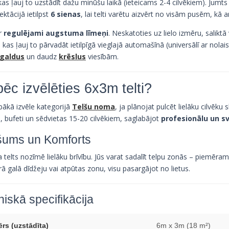
kas ļauj to uzstādīt dažu minūšu laikā (ieteicams 2-4 cilvēkiem). Jumts 
ktācijā ietilpst
6 sienas
, lai telti varētu aizvērt no visām pusēm, kā a
ir
regulējami augstuma līmeņi
. Neskatoties uz lielo izmēru, saliktā
, kas ļauj to pārvadāt ietilpīgā vieglajā automašīnā (universālī ar nolaist
galdus
un daudz
krēslus
viesībām.
ēc izvēlēties 6x3m telti?
labākā izvēle kategorijā
Telšu noma
, ja plānojat pulcēt lielāku cilvēku 
, bufeti un sēdvietas 15-20 cilvēkiem, saglabājot
profesionālu un sv
šums un Komforts
a telts nozīmē lielāku brīvību. Jūs varat sadalīt telpu zonās – piemēr
rā galā dīdžeju vai atpūtas zonu, visu pasargājot no lietus.
iskā specifikācija
ērs (uzstādīta)
6m x 3m (18 m²)