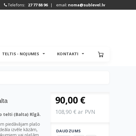
Telefons:
27 77 88 96
| email:
noma@sublevel.lv
TELTIS - NOJUMES
KONTAKTI
90,00 €
lta
108,90 € ar PVN
elti (Balta) Rīgā.
em piedāvājam plašo
 ideāla izvēle kāzām,
DAUDZUMS
sākumiem vai plašām