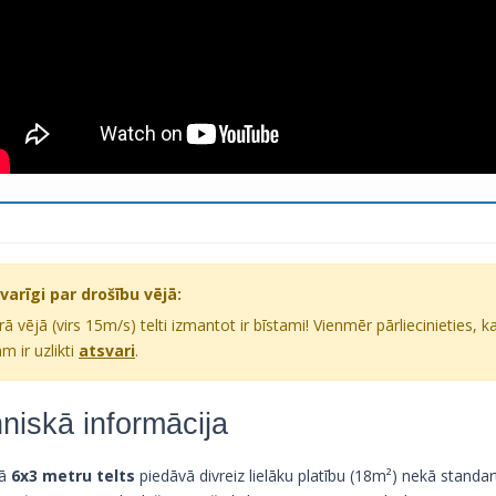
Svarīgi par drošību vējā:
rā vējā (virs 15m/s) telti izmantot ir bīstami! Vienmēr pārliecinieties, k
m ir uzlikti
atsvari
.
niskā informācija
tā
6x3 metru telts
piedāvā divreiz lielāku platību (18m²) nekā standar