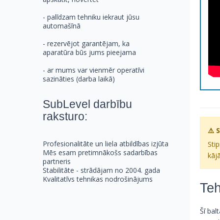
- palīdzam tehniku iekraut jūsu
automašīnā
- rezervējot garantējam, ka
aparatūra būs jums pieejama
- ar mums var vienmēr operatīvi
sazināties (darba laikā)
SubLevel darbību
raksturo:
⚠️ 
Profesionalitāte un liela atbildības izjūta
Stip
Mēs esam pretimnākošs sadarbības
kājā
partneris
Stabilitāte - strādājam no 2004. gada
Kvalitatīvs tehnikas nodrošinājums
Teh
Šī bal