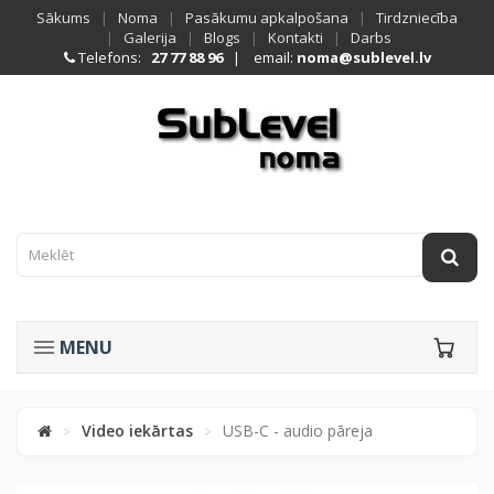
Sākums
|
Noma
|
Pasākumu apkalpošana
|
Tirdzniecība
|
Galerija
|
Blogs
|
Kontakti
|
Darbs
Telefons:
27 77 88 96
| email:
noma@sublevel.lv
MENU
Video iekārtas
USB-C - audio pāreja
>
>