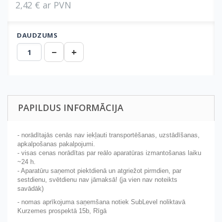
2,42 € ar PVN
DAUDZUMS
−
+
PAPILDUS INFORMĀCIJA
- norādītajās cenās nav iekļauti transportēšanas, uzstādīšanas,
apkalpošanas pakalpojumi.
- visas cenas norādītas par reālo aparatūras izmantošanas laiku
~24 h.
- Aparatūru saņemot piektdienā un atgriežot pirmdien, par
sestdienu, svētdienu nav jāmaksā! (ja vien nav noteikts
savādāk)
- nomas aprīkojuma saņemšana notiek SubLevel noliktavā
Kurzemes prospektā 15b, Rīgā