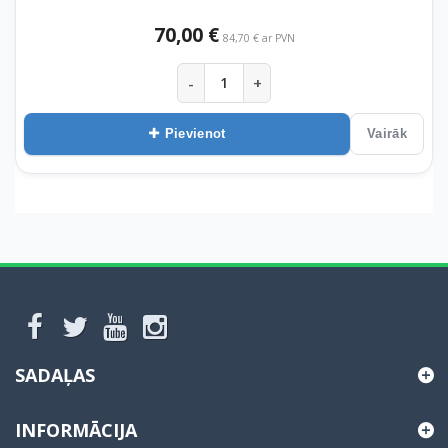
70,00 €
84,70 € ar PVN
-
+
Pievienot
Vairāk
SADAĻAS
INFORMĀCIJA