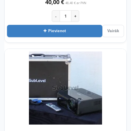
40,00 €
48,40 € ar PVN
-
+
Pievienot
Vairāk