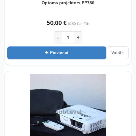
Optoma projektors EP780
50,00 €
60,50 € ar PVN
-
+
Pievienot
Vairāk