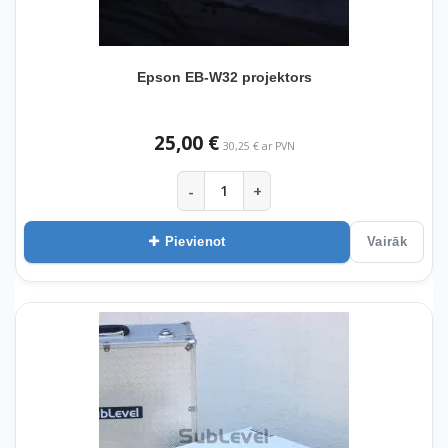
Epson EB-W32 projektors
25,00 €
30,25 € ar PVN
-
+
Pievienot
Vairāk