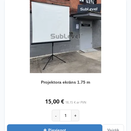
Projektora ekrāns 1.75 m
15,00 €
18,15 € ar PVN
-
+
Pievienot
Vairāk