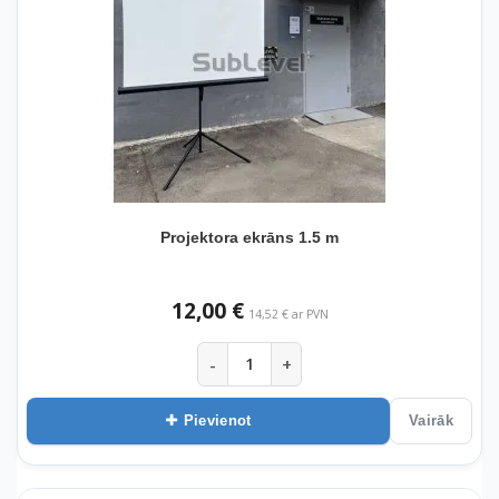
Projektora ekrāns 1.5 m
12,00 €
14,52 € ar PVN
-
+
Pievienot
Vairāk