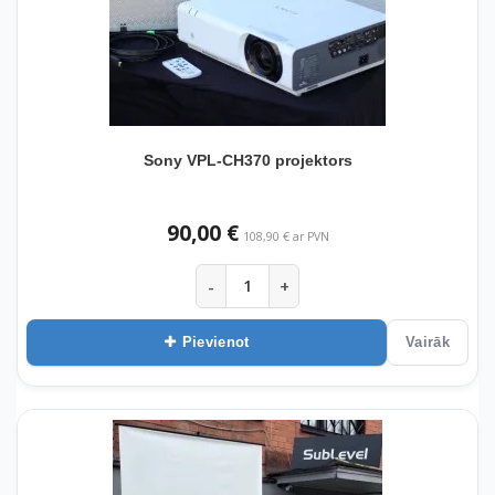
Sony VPL-CH370 projektors
90,00 €
108,90 € ar PVN
-
+
Pievienot
Vairāk