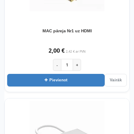
MAC pāreja Nr1 uz HDMI
2,00 €
2,42 € ar PVN
-
+
Pievienot
Vairāk