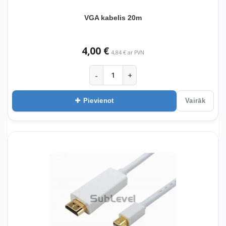
VGA kabelis 20m
4,00 €
4,84 € ar PVN
-
+
Pievienot
Vairāk