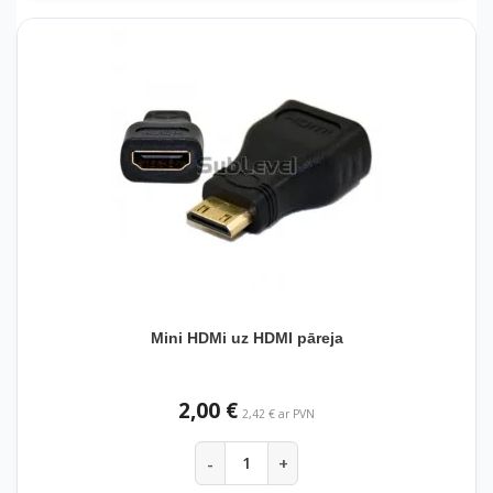
Mini HDMi uz HDMI pāreja
2,00 €
2,42 € ar PVN
-
+