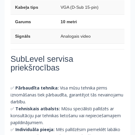
Kabeļa tips
VGA (D-Sub 15-pin)
Garums
10 metri
Signāls
Analogais video
SubLevel servisa
priekšrocības
✅
Pārbaudīta tehnika:
Visa mūsu tehnika pirms
iznomāšanas tiek pārbaudīta, garantējot tās nevainojamu
darbību.
✅
Tehniskais atbalsts:
Mūsu speciālisti palīdzēs ar
konsultāciju par tehnikas lietošanu vai nepieciešamajiem
papildinājumiem.
✅
Individuāla pieeja:
Mēs palīdzēsim piemeklēt labāko