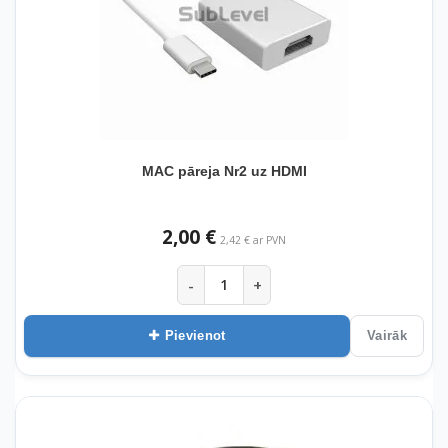
MAC pāreja Nr2 uz HDMI
2,00 €
2,42 € ar PVN
-
+
Pievienot
Vairāk