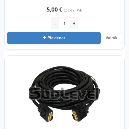
5,00 €
6,05 € ar PVN
-
+
Pievienot
Vairāk