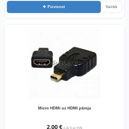
Pievienot
Vairāk
Micro HDMi uz HDMI pāreja
2,00 €
2,42 € ar PVN