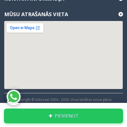
MŪSU ATRAŠANĀS VIETA
Copyright © SubLevel 2004 -
2026
. Visas tiesības aizsargātas.
PIEVIENOT