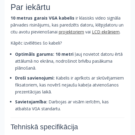
Par iekārtu
10 metrus garais VGA kabelis
ir klasisks video signāla
pārvades risinājums, kas paredzēts datoru, klēpjdatoru un
citu avotu pievienošanai
projektoriem
vai
LCD ekrāniem
.
Kāpēc izvēlēties šo kabeli?
Optimāls garums:
10 metri
ļauj novietot datoru ērtā
attālumā no ekrāna, nodrošinot brīvību pasākuma
plānošanā.
Droši savienojumi:
Kabelis ir aprīkots ar skrūvējamiem
fiksatoriem, kas novērš nejaušu kabeļa atvienošanos
prezentācijas laikā.
Savietojamība:
Darbojas ar visām ierīcēm, kas
atbalsta VGA standartu.
Tehniskā specifikācija