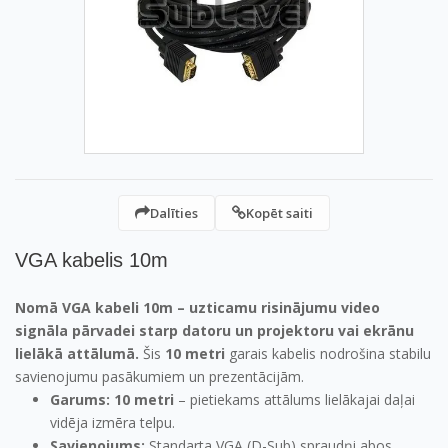
Dalīties
Kopēt saiti
VGA kabelis 10m
Nomā VGA kabeli 10m – uzticamu risinājumu video
signāla pārvadei starp datoru un projektoru vai ekrānu
lielākā attālumā.
Šis
10 metri
garais kabelis nodrošina stabilu
savienojumu pasākumiem un prezentācijām.
Garums:
10 metri
– pietiekams attālums lielākajai daļai
vidēja izmēra telpu.
Savienojums:
Standarta VGA (D-Sub) spraudņi abos