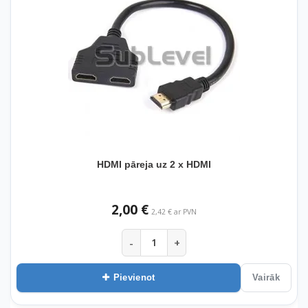
HDMI pāreja uz 2 x HDMI
2,00 €
2,42 € ar PVN
-
+
Pievienot
Vairāk