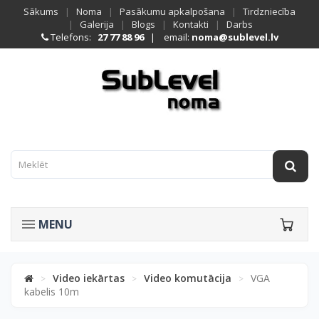
Sākums
|
Noma
|
Pasākumu apkalpošana
|
Tirdzniecība
|
Galerija
|
Blogs
|
Kontakti
|
Darbs
Telefons:
27 77 88 96
| email:
noma@sublevel.lv
MENU
Video iekārtas
Video komutācija
VGA
>
>
>
kabelis 10m