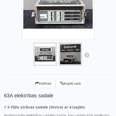
Dalīties
Kopēt saiti
63A elektrības sadale
⚡ 3-fāžu strāvas sadale (Distro) ar 4 izejām.
Profesionāla elektrības sadales kaste, kas sadala 63A ienākošo