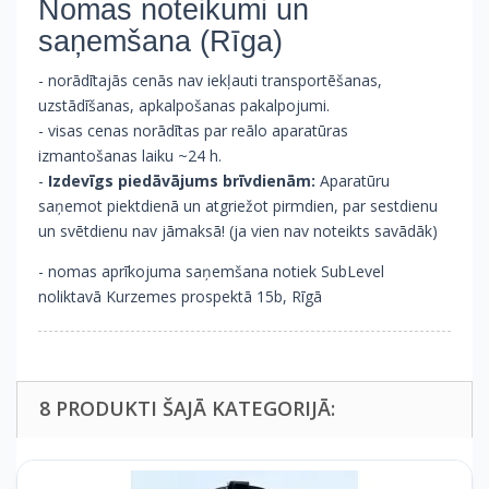
Nomas noteikumi un
saņemšana (Rīga)
- norādītajās cenās nav iekļauti transportēšanas,
uzstādīšanas, apkalpošanas pakalpojumi.
- visas cenas norādītas par reālo aparatūras
izmantošanas laiku ~24 h.
-
Izdevīgs piedāvājums brīvdienām:
Aparatūru
saņemot piektdienā un atgriežot pirmdien, par sestdienu
un svētdienu nav jāmaksā! (ja vien nav noteikts savādāk)
- nomas aprīkojuma saņemšana notiek SubLevel
noliktavā Kurzemes prospektā 15b, Rīgā
8 PRODUKTI ŠAJĀ KATEGORIJĀ: