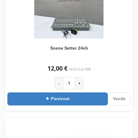
Scene Setter 24ch
12,00 €
14,52 € ar PVN
-
+
Pievienot
Vairāk