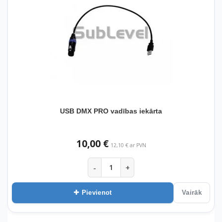
USB DMX PRO vadības iekārta
10,00 €
12,10 € ar PVN
-
+
Pievienot
Vairāk