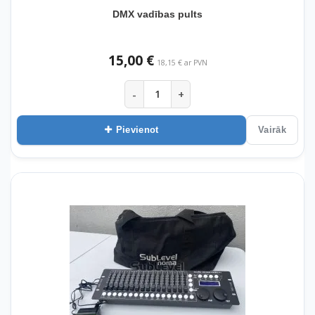
DMX vadības pults
15,00 €
18,15 € ar PVN
-
+
Pievienot
Vairāk