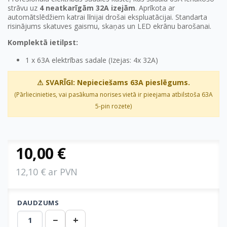
strāvu uz
4 neatkarīgām 32A izejām
. Aprīkota ar
automātslēdžiem katrai līnijai drošai ekspluatācijai. Standarta
risinājums skatuves gaismu, skaņas un LED ekrānu barošanai.
Komplektā ietilpst:
1 x 63A elektrības sadale (Izejas: 4x 32A)
⚠ SVARĪGI: Nepieciešams 63A pieslēgums.
(Pārliecinieties, vai pasākuma norises vietā ir pieejama atbilstoša 63A
5-pin rozete)
10,00 €
12,10 € ar PVN
DAUDZUMS
−
+