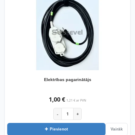
Elektrības pagarinātājs
1,00 €
1,21 € ar PVN
-
+
Pievienot
Vairāk