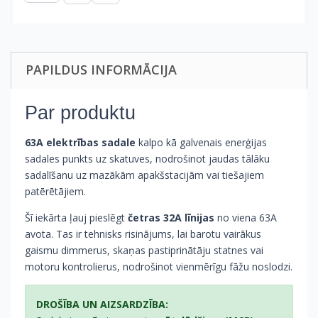
PAPILDUS INFORMĀCIJA
Par produktu
63A elektrības sadale
kalpo kā galvenais enerģijas
sadales punkts uz skatuves, nodrošinot jaudas tālāku
sadalīšanu uz mazākām apakšstacijām vai tiešajiem
patērētājiem.
Šī iekārta ļauj pieslēgt
četras 32A līnijas
no viena 63A
avota. Tas ir tehnisks risinājums, lai barotu vairākus
gaismu dimmerus, skaņas pastiprinātāju statnes vai
motoru kontrolierus, nodrošinot vienmērīgu fāžu noslodzi.
DROŠĪBA UN AIZSARDZĪBA: