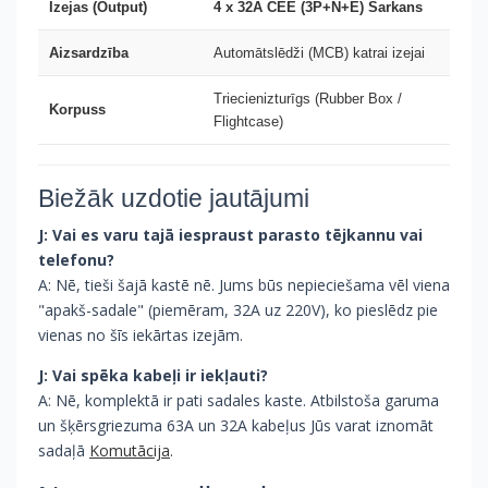
Izejas (Output)
4 x 32A CEE (3P+N+E) Sarkans
Aizsardzība
Automātslēdži (MCB) katrai izejai
Triecienizturīgs (Rubber Box /
Korpuss
Flightcase)
Biežāk uzdotie jautājumi
J: Vai es varu tajā iespraust parasto tējkannu vai
telefonu?
A: Nē, tieši šajā kastē nē. Jums būs nepieciešama vēl viena
"apakš-sadale" (piemēram, 32A uz 220V), ko pieslēdz pie
vienas no šīs iekārtas izejām.
J: Vai spēka kabeļi ir iekļauti?
A: Nē, komplektā ir pati sadales kaste. Atbilstoša garuma
un šķērsgriezuma 63A un 32A kabeļus Jūs varat iznomāt
sadaļā
Komutācija
.