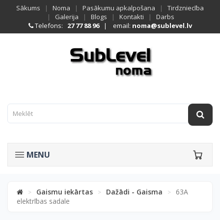
Sākums
|
Noma
|
Pasākumu apkalpošana
|
Tirdzniecība
|
Galerija
|
Blogs
|
Kontakti
|
Darbs
Telefons:
27 77 88 96
| email:
noma@sublevel.lv
MENU
Gaismu iekārtas
Dažādi - Gaisma
63A
>
>
>
elektrības sadale