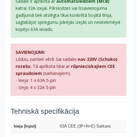
Sadale ir aprīkota ar
automātslēdžiem (MCB)
katrai 32A izejai. Pārslodzes vai īssavienojuma
gadījumā tiek atslēgta tikai konkrētā bojātā līnija,
saglabājot spriegumu pārējās izejās un neietekmējot
kopējo 63A ievadu.
SAVIENOJUMI:
Lūdzu, ņemiet vērā: šai sadalei
nav 220V (Schuko)
rozešu.
Tā aprīkota tikai ar
rūpnieciskajiem CEE
spraudņiem
(sarkanajiem).
- Ieeja: 1 x 63A 5-pin
- Izeja: 4 x 32A 5-pin
Tehniskā specifikācija
Ieeja (Input)
63A CEE (3P+N+E) Sarkans