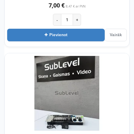
7,00 €
8,47 € ar PVN
-
+
Pievienot
Vairāk