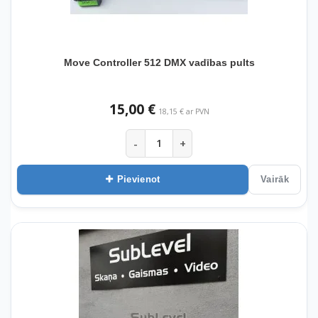
Move Controller 512 DMX vadības pults
15,00 €
18,15 € ar PVN
-
+
Pievienot
Vairāk