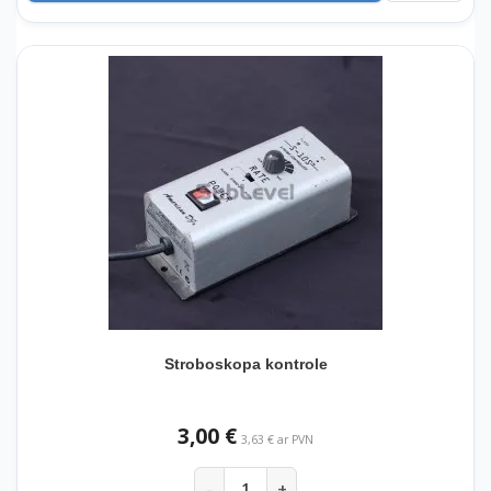
Stroboskopa kontrole
3,00 €
3,63 € ar PVN
-
+