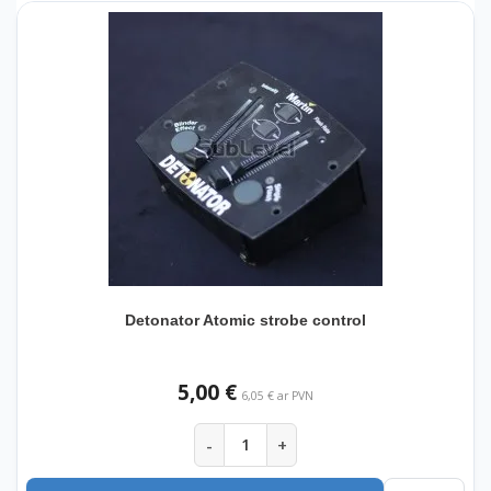
Detonator Atomic strobe control
5,00 €
6,05 € ar PVN
-
+