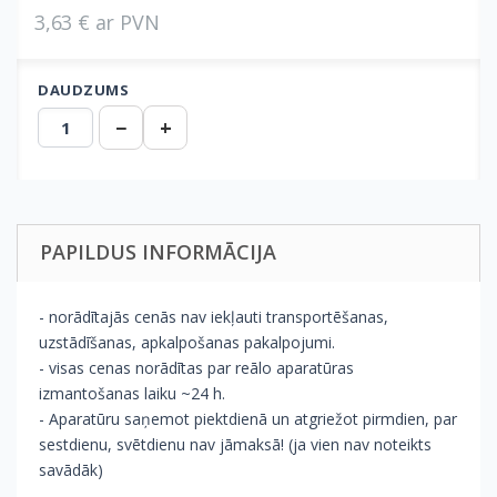
3,63 € ar PVN
DAUDZUMS
−
+
PAPILDUS INFORMĀCIJA
- norādītajās cenās nav iekļauti transportēšanas,
uzstādīšanas, apkalpošanas pakalpojumi.
- visas cenas norādītas par reālo aparatūras
izmantošanas laiku ~24 h.
- Aparatūru saņemot piektdienā un atgriežot pirmdien, par
sestdienu, svētdienu nav jāmaksā! (ja vien nav noteikts
savādāk)