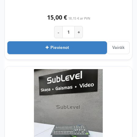
15,00 €
18,15 € ar PVN
-
+
Pievienot
Vairāk