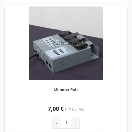
Dimmer 4ch
7,00 €
8,47 € ar PVN
-
+