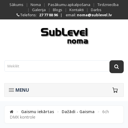
Sākums
|
Noma
|
Pasākumu apkalpošana
|
Tirdzniecība
|
Galerija
|
Blogs
|
Kontakti
|
Darbs
Telefons:
27 77 88 96
| email:
noma@sublevel.lv
MENU
Gaismu iekārtas
Dažādi - Gaisma
6ch
>
>
>
DMX kontrole