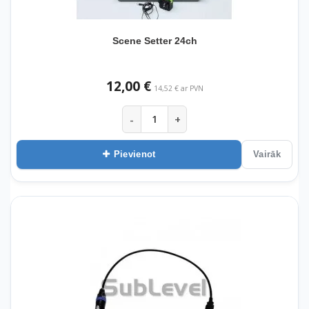
Scene Setter 24ch
12,00 €
14,52 € ar PVN
-
+
Pievienot
Vairāk