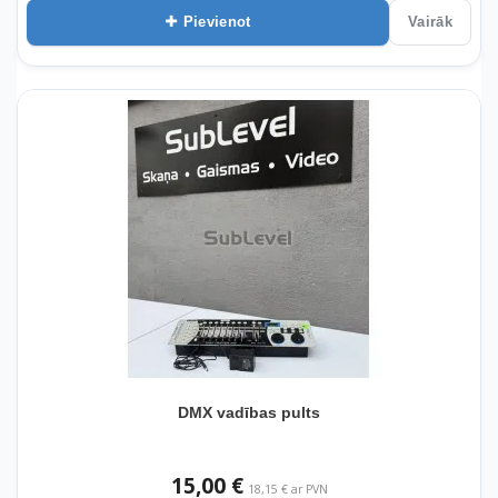
Pievienot
Vairāk
DMX vadības pults
15,00 €
18,15 € ar PVN