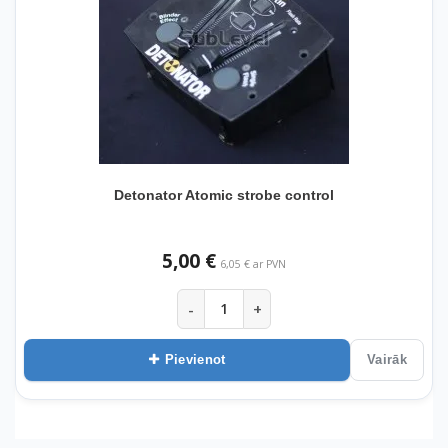
Detonator Atomic strobe control
5,00 €
6,05 € ar PVN
-
+
Pievienot
Vairāk