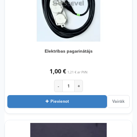
Elektrības pagarinātājs
1,00 €
1,21 € ar PVN
-
+
Pievienot
Vairāk