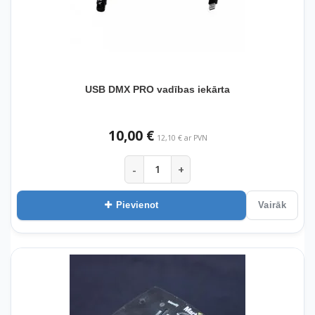
USB DMX PRO vadības iekārta
10,00 €
12,10 € ar PVN
-
+
Pievienot
Vairāk