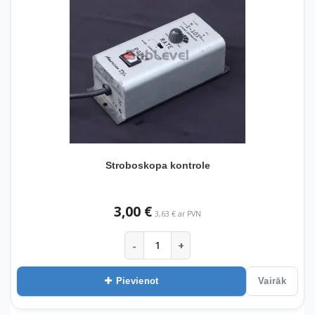
Stroboskopa kontrole
3,00 €
3,63 € ar PVN
-
+
Pievienot
Vairāk