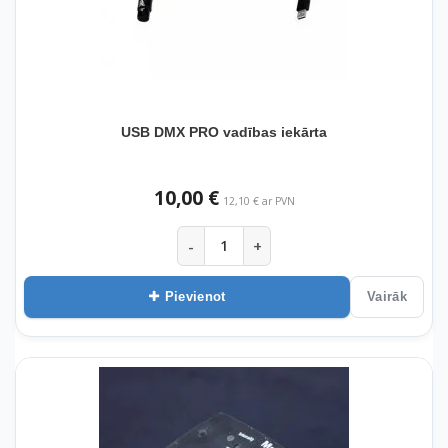
USB DMX PRO vadības iekārta
10,00 €
12,10 € ar PVN
-
+
Pievienot
Vairāk