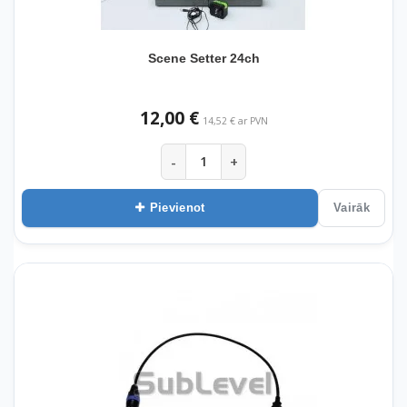
Scene Setter 24ch
12,00 €
14,52 € ar PVN
-
+
Pievienot
Vairāk