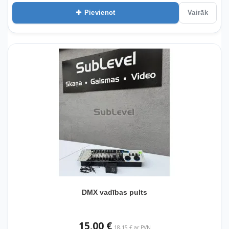
Pievienot
Vairāk
DMX vadības pults
15,00 €
18,15 € ar PVN