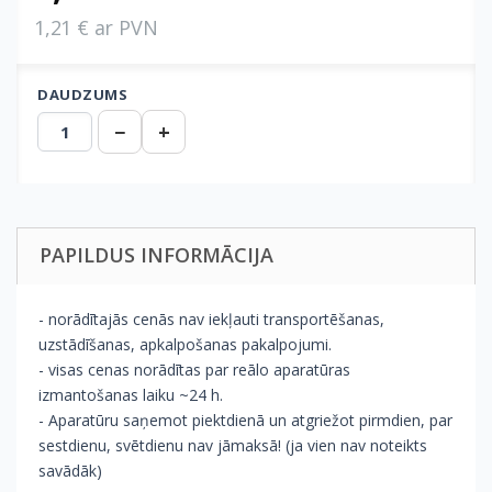
1,21 € ar PVN
DAUDZUMS
−
+
PAPILDUS INFORMĀCIJA
- norādītajās cenās nav iekļauti transportēšanas,
uzstādīšanas, apkalpošanas pakalpojumi.
- visas cenas norādītas par reālo aparatūras
izmantošanas laiku ~24 h.
- Aparatūru saņemot piektdienā un atgriežot pirmdien, par
sestdienu, svētdienu nav jāmaksā! (ja vien nav noteikts
savādāk)