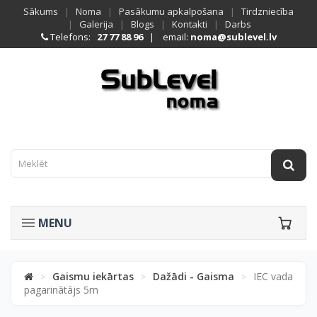
Sākums
|
Noma
|
Pasākumu apkalpošana
|
Tirdzniecība
|
Galerija
|
Blogs
|
Kontakti
|
Darbs
Telefons:
27 77 88 96
| email:
noma@sublevel.lv
MENU
Gaismu iekārtas
Dažādi - Gaisma
IEC vada
>
>
>
pagarinātājs 5m