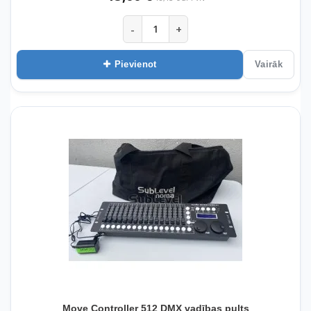
-
+
Pievienot
Vairāk
Move Controller 512 DMX vadības pults