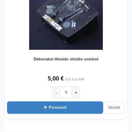
Detonator Atomic strobe control
5,00 €
6,05 € ar PVN
-
+
Pievienot
Vairāk