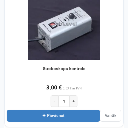
Stroboskopa kontrole
3,00 €
3,63 € ar PVN
-
+
Pievienot
Vairāk