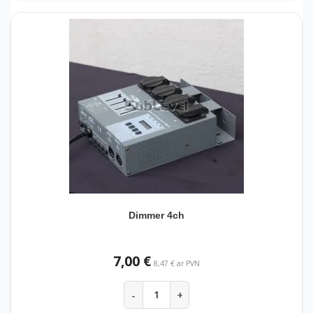
Dimmer 4ch
7,00 €
8,47 € ar PVN
-
+