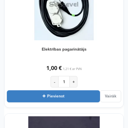
Elektrības pagarinātājs
1,00 €
1,21 € ar PVN
-
+
Pievienot
Vairāk