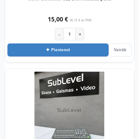
15,00 €
18,15 € ar PVN
-
+
Pievienot
Vairāk