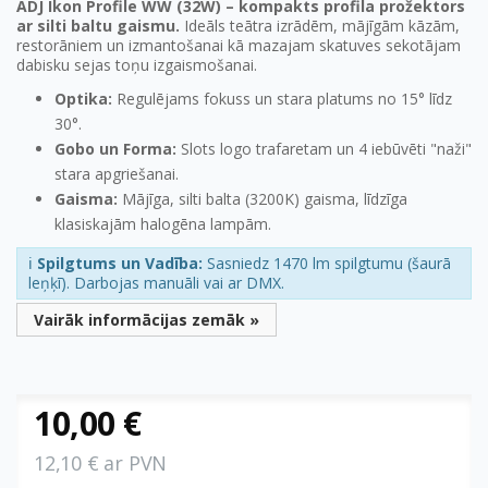
ADJ Ikon Profile WW (32W) – kompakts profila prožektors
ar silti baltu gaismu.
Ideāls teātra izrādēm, mājīgām kāzām,
restorāniem un izmantošanai kā mazajam skatuves sekotājam
dabisku sejas toņu izgaismošanai.
Optika:
Regulējams fokuss un stara platums no 15° līdz
30°.
Gobo un Forma:
Slots logo trafaretam un 4 iebūvēti "naži"
stara apgriešanai.
Gaisma:
Mājīga, silti balta (3200K) gaisma, līdzīga
klasiskajām halogēna lampām.
ℹ️
Spilgtums un Vadība:
Sasniedz 1470 lm spilgtumu (šaurā
leņķī). Darbojas manuāli vai ar DMX.
Vairāk informācijas zemāk »
10,00 €
12,10 € ar PVN