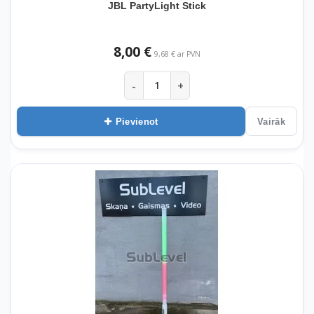
JBL PartyLight Stick
8,00 €
9,68 € ar PVN
-
+
Pievienot
Vairāk