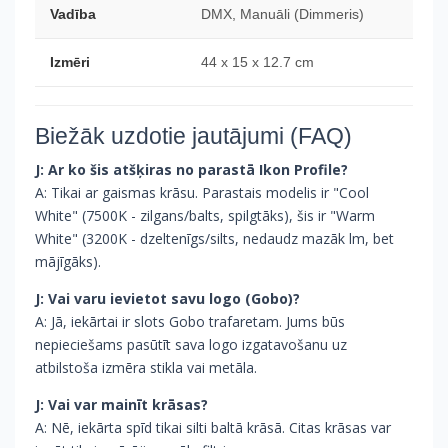
Vadība
DMX, Manuāli (Dimmeris)
Izmēri
44 x 15 x 12.7 cm
Biežāk uzdotie jautājumi (FAQ)
J: Ar ko šis atšķiras no parastā Ikon Profile?
A: Tikai ar gaismas krāsu. Parastais modelis ir "Cool
White" (7500K - zilgans/balts, spilgtāks), šis ir "Warm
White" (3200K - dzeltenīgs/silts, nedaudz mazāk lm, bet
mājīgāks).
J: Vai varu ievietot savu logo (Gobo)?
A: Jā, iekārtai ir slots Gobo trafaretam. Jums būs
nepieciešams pasūtīt sava logo izgatavošanu uz
atbilstoša izmēra stikla vai metāla.
J: Vai var mainīt krāsas?
A: Nē, iekārta spīd tikai silti baltā krāsā. Citas krāsas var