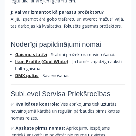
iegūt tikai ar ārējiem gēla filtriem.
J: Vai var izmantot kā parastu prožektoru?
A: Jā, izņemot ārā gobo trafaretu un atverot "nažus" vaļā,
tas darbojas kā kvalitatīvs, fokusēts gaismas prožektors.
Noderīgi papildinājumi nomai
Gaismu statīvi
- Stabilai prožektora novietošanai.
Ikon Profile (Cool White)
- Ja tomēr vajadzīga auksti
balta gaisma.
DMX pultis
- Savienošanai.
SubLevel Servisa Priekšrocības
✅
Kvalitātes kontrole:
Viss aprīkojums tiek uzturēts
nevainojamā kārtībā un regulāri pārbaudīts pirms katras
nomas reizes.
✅
Apskate pirms nomas:
Aprīkojumu iespējams
iepriekš apskatīt un novērtēt pie mums uz vietas.