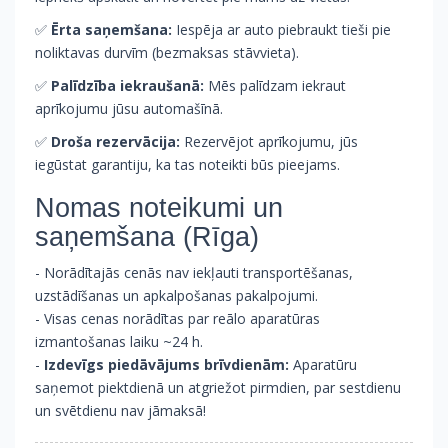
✅
Ērta saņemšana:
Iespēja ar auto piebraukt tieši pie
noliktavas durvīm (bezmaksas stāvvieta).
✅
Palīdzība iekraušanā:
Mēs palīdzam iekraut
aprīkojumu jūsu automašīnā.
✅
Droša rezervācija:
Rezervējot aprīkojumu, jūs
iegūstat garantiju, ka tas noteikti būs pieejams.
Nomas noteikumi un
saņemšana (Rīga)
- Norādītajās cenās nav iekļauti transportēšanas,
uzstādīšanas un apkalpošanas pakalpojumi.
- Visas cenas norādītas par reālo aparatūras
izmantošanas laiku ~24 h.
-
Izdevīgs piedāvājums brīvdienām:
Aparatūru
saņemot piektdienā un atgriežot pirmdien, par sestdienu
un svētdienu nav jāmaksā!