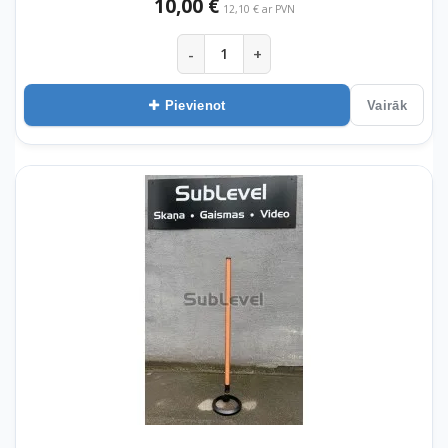
10,00 €
12,10 € ar PVN
-
+
Pievienot
Vairāk