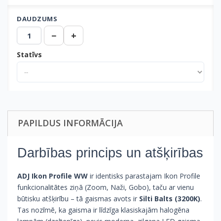
DAUDZUMS
−
+
Statīvs
PAPILDUS INFORMĀCIJA
Darbības princips un atšķirības
ADJ Ikon Profile WW
ir identisks parastajam Ikon Profile
funkcionalitātes ziņā (Zoom, Naži, Gobo), taču ar vienu
būtisku atšķirību – tā gaismas avots ir
Silti Balts (3200K)
.
Tas nozīmē, ka gaisma ir līdzīga klasiskajām halogēna