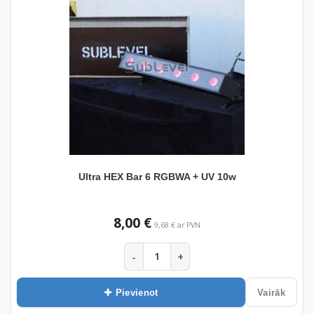
Ultra HEX Bar 6 RGBWA + UV 10w
8,00 €
9,68 € ar PVN
-
+
Pievienot
Vairāk