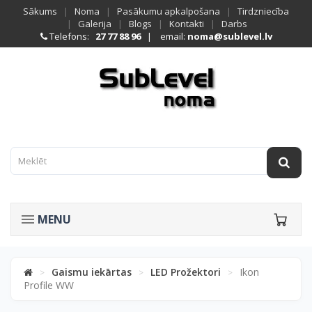
Sākums
|
Noma
|
Pasākumu apkalpošana
|
Tirdzniecība
|
Galerija
|
Blogs
|
Kontakti
|
Darbs
Telefons:
27 77 88 96
| email:
noma@sublevel.lv
MENU
Gaismu iekārtas
LED Prožektori
Ikon
>
>
>
Profile WW