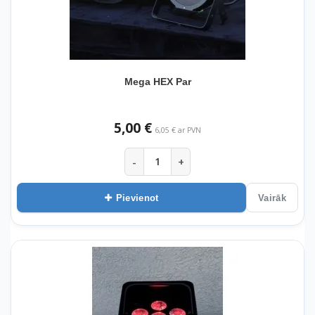
Mega HEX Par
5,00 €
6,05 € ar PVN
-
+
Pievienot
Vairāk