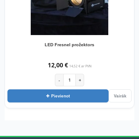
LED Fresnel prožektors
12,00 €
14,52 € ar PVN
-
+
Pievienot
Vairāk