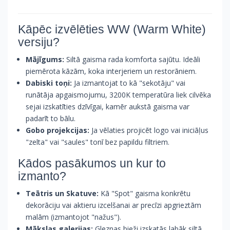
Kāpēc izvēlēties WW (Warm White)
versiju?
Mājīgums:
Siltā gaisma rada komforta sajūtu. Ideāli
piemērota kāzām, koka interjeriem un restorāniem.
Dabiski toņi:
Ja izmantojat to kā "sekotāju" vai
runātāja apgaismojumu, 3200K temperatūra liek cilvēka
sejai izskatīties dzīvīgai, kamēr aukstā gaisma var
padarīt to bālu.
Gobo projekcijas:
Ja vēlaties projicēt logo vai iniciāļus
"zelta" vai "saules" tonī bez papildu filtriem.
Kādos pasākumos un kur to
izmanto?
Teātris un Skatuve:
Kā "Spot" gaisma konkrētu
dekorāciju vai aktieru izcelšanai ar precīzi apgrieztām
malām (izmantojot "nažus").
Mākslas galerijas:
Gleznas bieži izskatās labāk siltā