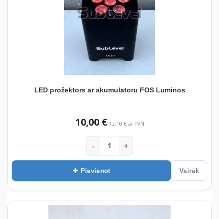
LED prožektors ar akumulatoru FOS Luminos
10,00 €
12,10 € ar PVN
-
+
Pievienot
Vairāk