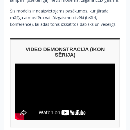
lampām (dzeltenīga), nevis moderna, zilgana LED gaisma.
Šis modelis ir neaizvietojams pasākumos, kur jārada
mājīga atmosfēra vai jāizgaismo cilvēki (teātrī,
konferencē), lai ādas tonis izskatītos dabisks un veselīgs.
VIDEO DEMONSTRĀCIJA (IKON
SĒRIJA)