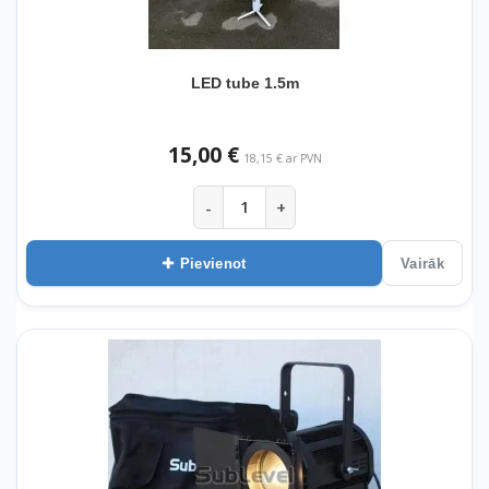
LED tube 1.5m
15,00 €
18,15 € ar PVN
-
+
Pievienot
Vairāk