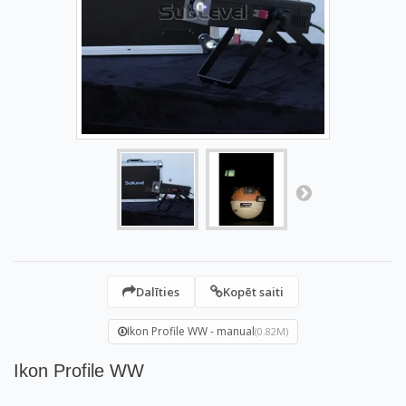
Dalīties
Kopēt saiti
Ikon Profile WW - manual
(0.82M)
Ikon Profile WW