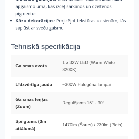
apgaismojumā, kas izceļ sarkanos un dzeltenos
pigmentus.
Kāzu dekorācijas:
Projicējot tekstūras uz sienām, tās
saplūst ar sveču gaismu.
Tehniskā specifikācija
1 x 32W LED (Warm White
Gaismas avots
3200K)
Līdzvērtīga jauda
~300W Halogēna lampai
Gaismas leņķis
Regulējams 15° - 30°
(Zoom)
Spilgtums (3m
1470lm (Šaurs) / 230lm (Plats)
attālumā)