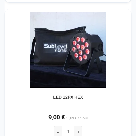
LED 12PX HEX
9,00 €
10,89 € ar PVN
-
+