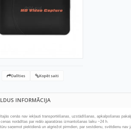
Dalīties
Kopēt saiti
ILDUS INFORMĀCIJA
dītajās cenās nav iekļauti transportēšanas, uzstādīšanas, apkalpošanas pakal
s cenas norādītas par reālo aparatūras izmantošanas laiku ~24 h.
atūru saņemot piektdienā un atgriežot pirmdien, par sestdienu, svētdienu nav 