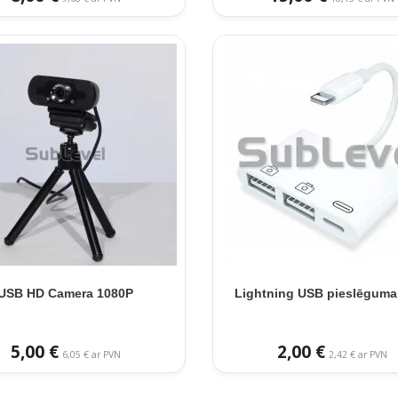
USB HD Camera 1080P
Lightning USB pieslēguma
5,00 €
2,00 €
6,05 € ar PVN
2,42 € ar PVN