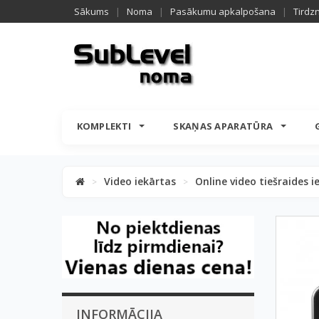
Sākums
|
Noma
|
Pasākumu apkalpošana
|
Tirdz
KOMPLEKTI
SKAŅAS APARATŪRA
Video iekārtas
Online video tiešraides i
>
>
INFORMĀCIJA