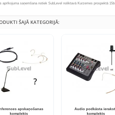
s aprīkojuma saņemšana notiek SubLevel noliktavā Kurzemes prospektā 15b
RODUKTI ŠAJĀ KATEGORIJĀ:
nferences apskaņošanas
Audio podkāsta ieraks
komplekts
komplekts