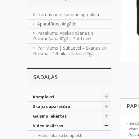
Nomas noteikumi un apmaksa
Aparatūras piegāde
Pasākumu Apskaņošana un
Gaismošana Rīgā | SubLevel
Par Mums | SubLevel – Skaņas un
Gaismas Tehnikas Noma Rīgā
SADAĻAS
Komplekti
PAP
Skaņas aparatūra
Gaismu iekārtas
- norā
Video iekārtas
- visa
- Apar
Video iekārtu komplekti