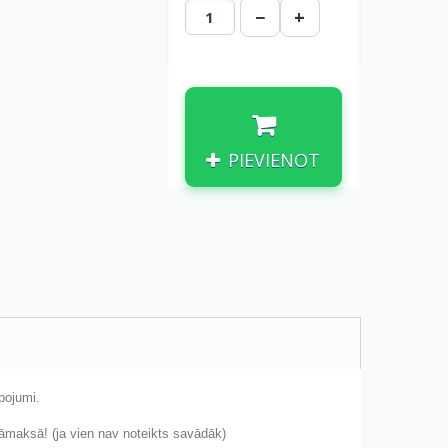
−
+
PIEVIENOT
pojumi.
jāmaksā! (ja vien nav noteikts savādāk)