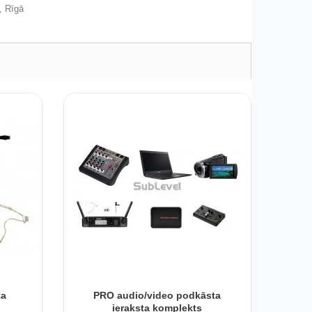
, Rīgā
ta
PRO audio/video podkāsta
ieraksta komplekts