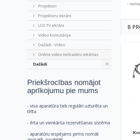
- noma
Projektori
Projektoru ekrāni
LCD TV ekrāni
8 P
Video komutācija
Dažādi - Video
Online video tiešraides iekārtas
Dažādi
Priekšrocības nomājot
aprīkojumu pie mums
- visa aparatūra tiek regulāri uzturēta un
tīrīta
- ērta un vienkārša rezervēšanas sistēma
Ko
- aparatūru iespējams pirms nomāt
apskatīt, novērtēt