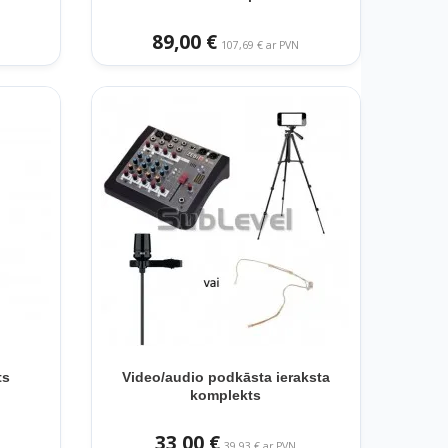
89,00 €
107,69 € ar PVN
ts
Video/audio podkāsta ieraksta
komplekts
33,00 €
39,93 € ar PVN