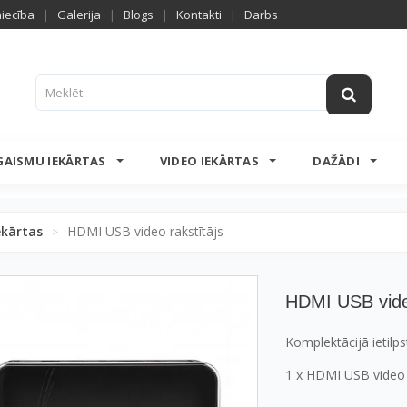
niecība
|
Galerija
|
Blogs
|
Kontakti
|
Darbs
GAISMU IEKĀRTAS
VIDEO IEKĀRTAS
DAŽĀDI
ekārtas
HDMI USB video rakstītājs
>
HDMI USB video
Komplektācijā ietilps
1 x HDMI USB video 