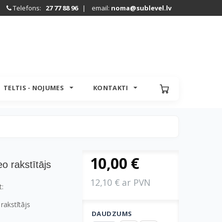
Telefons:
27 77 88 96
| email:
noma@sublevel.lv
TELTIS - NOJUMES
KONTAKTI
10,00 €
 rakstītājs
12,10 € ar PVN
t:
rakstītājs
DAUDZUMS