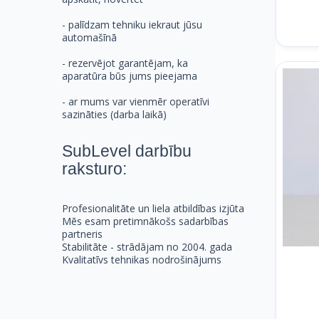
- palīdzam tehniku iekraut jūsu
automašīnā
- rezervējot garantējam, ka
aparatūra būs jums pieejama
- ar mums var vienmēr operatīvi
sazināties (darba laikā)
SubLevel darbību
raksturo:
Profesionalitāte un liela atbildības izjūta
Mēs esam pretimnākošs sadarbības
partneris
Stabilitāte - strādājam no 2004. gada
Kvalitatīvs tehnikas nodrošinājums