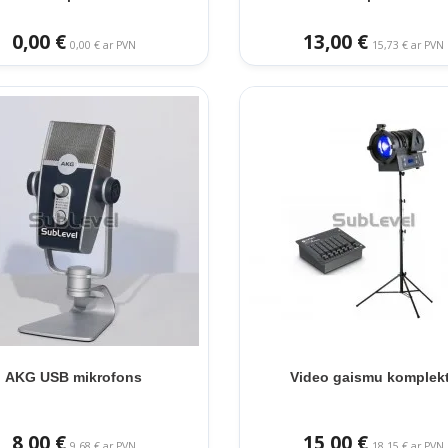
0,00 €
13,00 €
0,00 € ar PVN
15,73 € ar PVN
AKG USB mikrofons
Video gaismu komplek
8,00 €
15,00 €
9,68 € ar PVN
18,15 € ar PVN