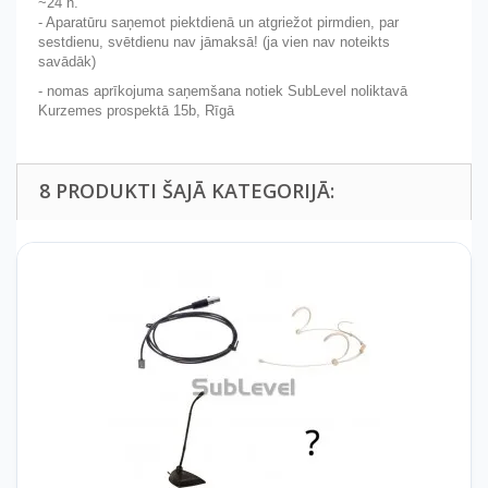
~24 h.
- Aparatūru saņemot piektdienā un atgriežot pirmdien, par
sestdienu, svētdienu nav jāmaksā! (ja vien nav noteikts
savādāk)
- nomas aprīkojuma saņemšana notiek SubLevel noliktavā
Kurzemes prospektā 15b, Rīgā
8 PRODUKTI ŠAJĀ KATEGORIJĀ: