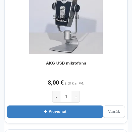
AKG USB mikrofons
8,00 €
9,68 € ar PVN
-
+
Pievienot
Vairāk