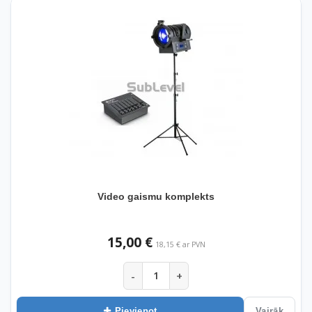
Video gaismu komplekts
15,00 €
18,15 € ar PVN
-
+
Pievienot
Vairāk