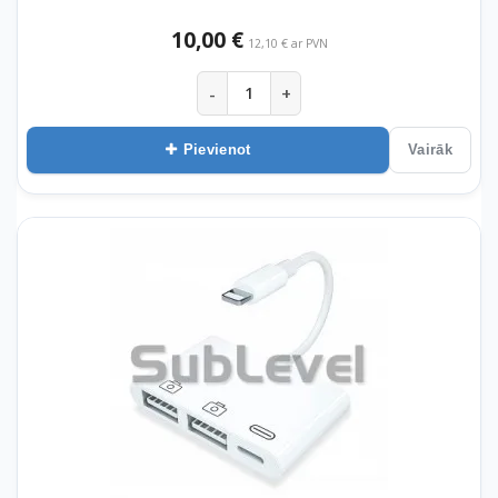
10,00 €
12,10 € ar PVN
-
+
Pievienot
Vairāk