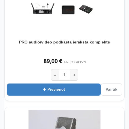
PRO audio/video podkāsta ieraksta komplekts
89,00 €
107,69 € ar PVN
-
+
Pievienot
Vairāk