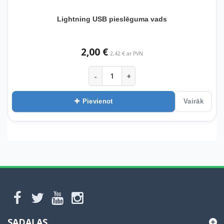
Lightning USB pieslēguma vads
2,00 €
2,42 € ar PVN
-
+
Pievienot
Vairāk
SADAĻAS