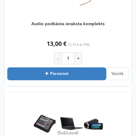
Audio podkāsta ieraksta komplekts
13,00 €
15,73 € ar PVN
-
+
Pievienot
Vairāk