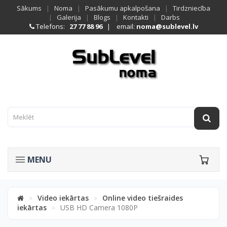
Sākums
|
Noma
|
Pasākumu apkalpošana
|
Tirdzniecība
|
Galerija
|
Blogs
|
Kontakti
|
Darbs
Telefons:
27 77 88 96
| email:
noma@sublevel.lv
MENU
Video iekārtas
Online video tiešraides
>
>
iekārtas
USB HD Camera 1080P
>