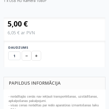
1 x USB HD Kamera 1080P
5,00 €
6,05 € ar PVN
DAUDZUMS
−
+
PAPILDUS INFORMĀCIJA
- norādītajās cenās nav iekļauti transportēšanas, uzstādīšanas,
apkalpošanas pakalpojumi.
- visas cenas norādītas par reālo aparatūras izmantošanas laiku