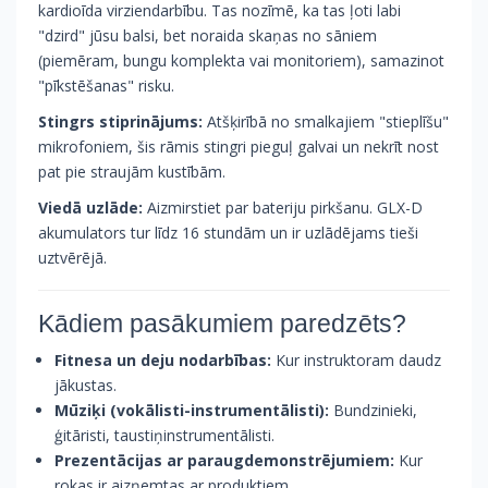
kardioīda virziendarbību. Tas nozīmē, ka tas ļoti labi
"dzird" jūsu balsi, bet noraida skaņas no sāniem
(piemēram, bungu komplekta vai monitoriem), samazinot
"pīkstēšanas" risku.
Stingrs stiprinājums:
Atšķirībā no smalkajiem "stieplīšu"
mikrofoniem, šis rāmis stingri pieguļ galvai un nekrīt nost
pat pie straujām kustībām.
Viedā uzlāde:
Aizmirstiet par bateriju pirkšanu. GLX-D
akumulators tur līdz 16 stundām un ir uzlādējams tieši
uztvērējā.
Kādiem pasākumiem paredzēts?
Fitnesa un deju nodarbības:
Kur instruktoram daudz
jākustas.
Mūziķi (vokālisti-instrumentālisti):
Bundzinieki,
ģitāristi, taustiņinstrumentālisti.
Prezentācijas ar paraugdemonstrējumiem:
Kur
rokas ir aizņemtas ar produktiem.