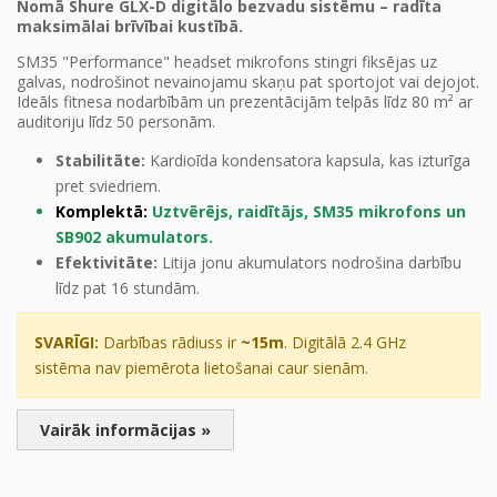
Nomā Shure GLX-D digitālo bezvadu sistēmu – radīta
maksimālai brīvībai kustībā.
SM35 "Performance" headset mikrofons stingri fiksējas uz
galvas, nodrošinot nevainojamu skaņu pat sportojot vai dejojot.
Ideāls fitnesa nodarbībām un prezentācijām telpās līdz 80 m² ar
auditoriju līdz 50 personām.
Stabilitāte:
Kardioīda kondensatora kapsula, kas izturīga
pret sviedriem.
Komplektā:
Uztvērējs, raidītājs, SM35 mikrofons un
SB902 akumulators.
Efektivitāte:
Litija jonu akumulators nodrošina darbību
līdz pat 16 stundām.
SVARĪGI:
Darbības rādiuss ir
~15m
. Digitālā 2.4 GHz
sistēma nav piemērota lietošanai caur sienām.
Vairāk informācijas »