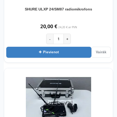
SHURE ULXP 24/SM87 radiomikrofons
20,00 €
24,20 € ar PVN
-
+
Pievienot
Vairāk