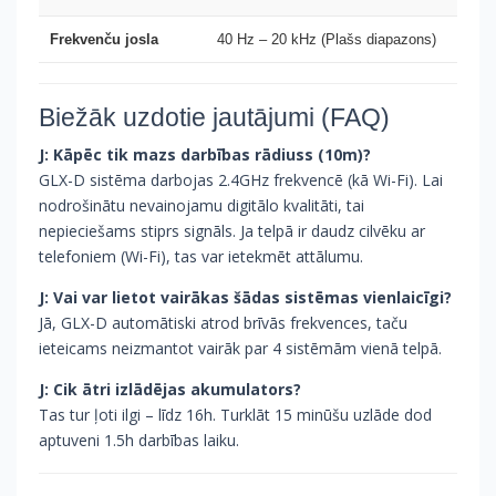
Frekvenču josla
40 Hz – 20 kHz (Plašs diapazons)
Biežāk uzdotie jautājumi (FAQ)
J: Kāpēc tik mazs darbības rādiuss (10m)?
GLX-D sistēma darbojas 2.4GHz frekvencē (kā Wi-Fi). Lai
nodrošinātu nevainojamu digitālo kvalitāti, tai
nepieciešams stiprs signāls. Ja telpā ir daudz cilvēku ar
telefoniem (Wi-Fi), tas var ietekmēt attālumu.
J: Vai var lietot vairākas šādas sistēmas vienlaicīgi?
Jā, GLX-D automātiski atrod brīvās frekvences, taču
ieteicams neizmantot vairāk par 4 sistēmām vienā telpā.
J: Cik ātri izlādējas akumulators?
Tas tur ļoti ilgi – līdz 16h. Turklāt 15 minūšu uzlāde dod
aptuveni 1.5h darbības laiku.