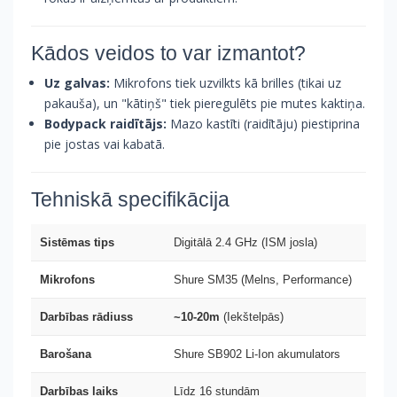
Kādos veidos to var izmantot?
Uz galvas:
Mikrofons tiek uzvilkts kā brilles (tikai uz
pakauša), un "kātiņš" tiek pieregulēts pie mutes kaktiņa.
Bodypack raidītājs:
Mazo kastīti (raidītāju) piestiprina
pie jostas vai kabatā.
Tehniskā specifikācija
Sistēmas tips
Digitālā 2.4 GHz (ISM josla)
Mikrofons
Shure SM35 (Melns, Performance)
Darbības rādiuss
~10-20m
(Iekštelpās)
Barošana
Shure SB902 Li-Ion akumulators
Darbības laiks
Līdz 16 stundām