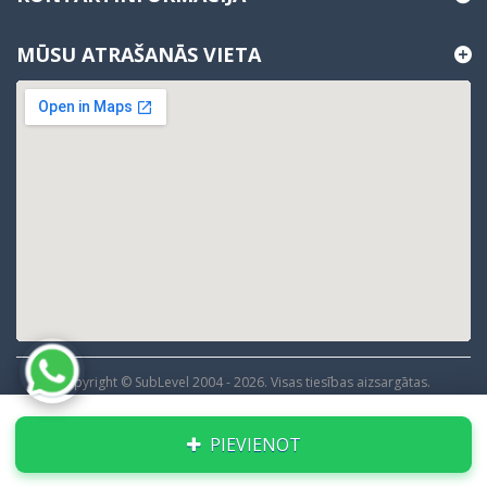
MŪSU ATRAŠANĀS VIETA
Copyright © SubLevel 2004 -
2026
. Visas tiesības aizsargātas.
PIEVIENOT