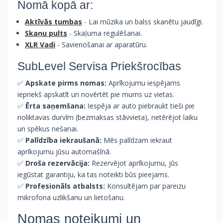
Nomā kopā ar:
Aktīvās tumbas
- Lai mūzika un balss skanētu jaudīgi.
Skaņu pults
- Skaļuma regulēšanai.
XLR Vadi
- Savienošanai ar aparatūru.
SubLevel Servisa Priekšrocības
✅
Apskate pirms nomas:
Aprīkojumu iespējams
iepriekš apskatīt un novērtēt pie mums uz vietas.
✅
Ērta saņemšana:
Iespēja ar auto piebraukt tieši pie
noliktavas durvīm (bezmaksas stāvvieta), netērējot laiku
un spēkus nešanai.
✅
Palīdzība iekraušanā:
Mēs palīdzam iekraut
aprīkojumu jūsu automašīnā.
✅
Droša rezervācija:
Rezervējot aprīkojumu, jūs
iegūstat garantiju, ka tas noteikti būs pieejams.
✅
Profesionāls atbalsts:
Konsultējam par pareizu
mikrofona uzlikšanu un lietošanu.
Nomas noteikumi un