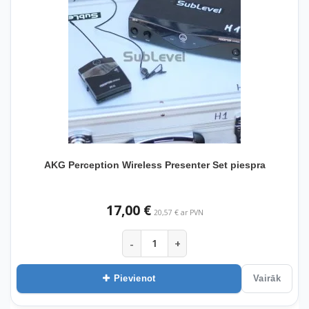
AKG Perception Wireless Presenter Set piespra
17,00 €
20,57 € ar PVN
-
+
Pievienot
Vairāk