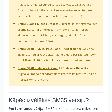
masīvāks rāmis, kas stingri turas uz galvas. Labāka skaņa un
fona trokšņu slāpēšana nekā miesas krāsas mikrofoniem.
Piemērots mūziķiem un sportam. (Rādiuss ~10m).
Shure GLXD + Miesas krāsas:
Diskrēts.
Tā pati sistēma, bet
ar smalku, gandrīz neredzamu mikrofonu. Piemērots
aktieriem un runātājiem, kuri negrib, lai mikrofons ir
pamanāms. (Rādiuss ~10m).
Shure QLXD + SM35:
PRO klase + Performance.
Apvieno
SM35 izturību ar QLXD sistēmas lielo darbības rādiusu (100m)
un UHF stabilitāti. Lieliem koncertiem un pasākumiem.
Shure QLXD + Miesas krāsas:
PRO klase + Diskrēts.
Augstākā līmeņa neredzamais mikrofons TV, teātrim un liela
mēroga konferencēm.
Kāpēc izvēlēties SM35 versiju?
Performance sērija:
SM35 ir kondensatora mikrofons ar