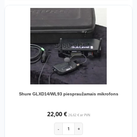
Shure GLXD14/WL93 piespraužamais mikrofons
22,00 €
26,62 € ar PVN
-
+