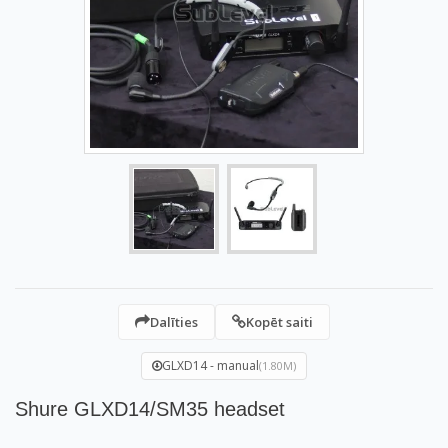
Dalīties
Kopēt saiti
GLXD14 - manual
(1.80M)
Shure GLXD14/SM35 headset