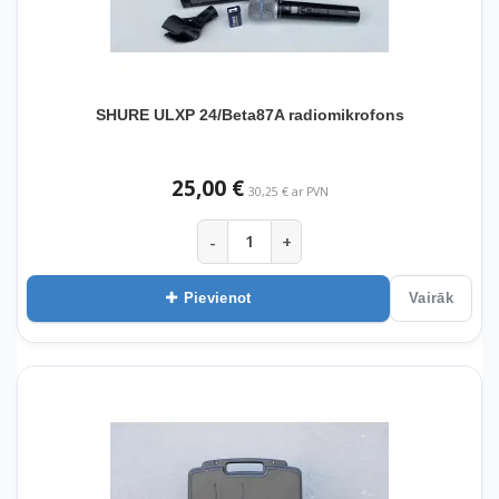
SHURE ULXP 24/Beta87A radiomikrofons
25,00 €
30,25 € ar PVN
-
+
Pievienot
Vairāk