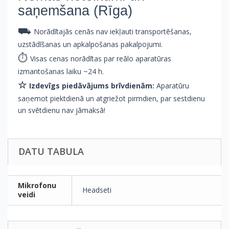
saņemšana (Rīga)
⛟
Norādītajās cenās nav iekļauti transportēšanas,
uzstādīšanas un apkalpošanas pakalpojumi.
⏱
Visas cenas norādītas par reālo aparatūras
izmantošanas laiku ~24 h.
☆
Izdevīgs piedāvājums brīvdienām:
Aparatūru
saņemot piektdienā un atgriežot pirmdien, par sestdienu
un svētdienu nav jāmaksā!
DATU TABULA
Mikrofonu
Headseti
veidi