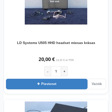
LD Systems U505 HHD headset miesas krāsas
20,00 €
24,20 € ar PVN
-
+
Pievienot
Vairāk