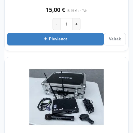
15,00 €
18,15 € ar PVN
-
+
Pievienot
Vairāk