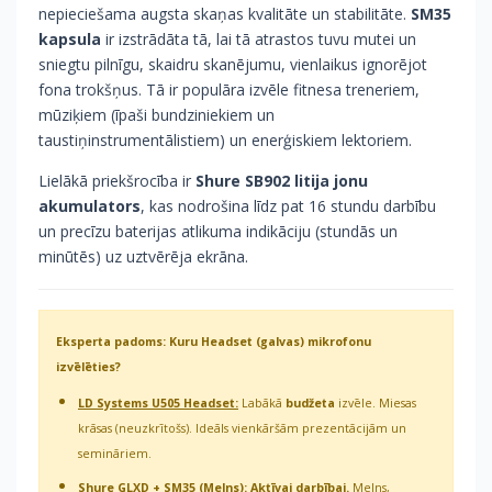
nepieciešama augsta skaņas kvalitāte un stabilitāte.
SM35
kapsula
ir izstrādāta tā, lai tā atrastos tuvu mutei un
sniegtu pilnīgu, skaidru skanējumu, vienlaikus ignorējot
fona trokšņus. Tā ir populāra izvēle fitnesa treneriem,
mūziķiem (īpaši bundziniekiem un
taustiņinstrumentālistiem) un enerģiskiem lektoriem.
Lielākā priekšrocība ir
Shure SB902 litija jonu
akumulators
, kas nodrošina līdz pat 16 stundu darbību
un precīzu baterijas atlikuma indikāciju (stundās un
minūtēs) uz uztvērēja ekrāna.
Eksperta padoms: Kuru Headset (galvas) mikrofonu
izvēlēties?
LD Systems U505 Headset:
Labākā
budžeta
izvēle. Miesas
krāsas (neuzkrītošs). Ideāls vienkāršām prezentācijām un
semināriem.
Shure GLXD + SM35 (Melns):
Aktīvai darbībai.
Melns,