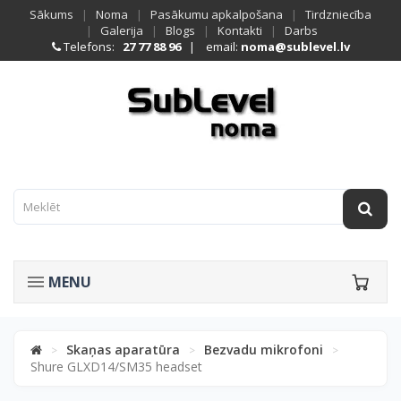
Sākums
|
Noma
|
Pasākumu apkalpošana
|
Tirdzniecība
|
Galerija
|
Blogs
|
Kontakti
|
Darbs
Telefons:
27 77 88 96
| email:
noma@sublevel.lv
MENU
Skaņas aparatūra
Bezvadu mikrofoni
>
>
>
Shure GLXD14/SM35 headset