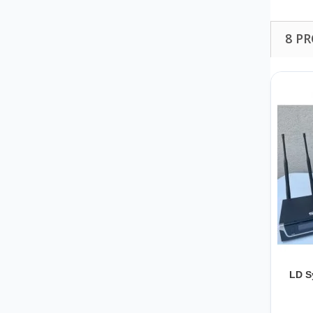
8 P
LD S