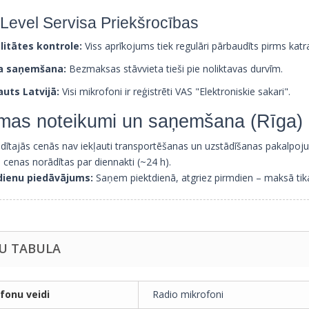
Level Servisa Priekšrocības
litātes kontrole:
Viss aprīkojums tiek regulāri pārbaudīts pirms kat
a saņemšana:
Bezmaksas stāvvieta tieši pie noliktavas durvīm.
auts Latvijā:
Visi mikrofoni ir reģistrēti VAS "Elektroniskie sakari".
mas noteikumi un saņemšana (Rīga)
dītajās cenās nav iekļauti transportēšanas un uzstādīšanas pakalpoju
s cenas norādītas par diennakti (~24 h).
dienu piedāvājums:
Saņem piektdienā, atgriez pirmdien – maksā tikai
U TABULA
fonu veidi
Radio mikrofoni