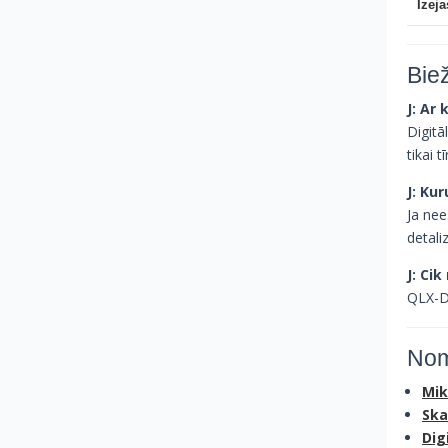
Izeja
Bie
J: Ar
Digitā
tikai tī
J: Ku
Ja nee
detali
J: Cik
QLX-D 
Nom
Mik
Ska
Dig