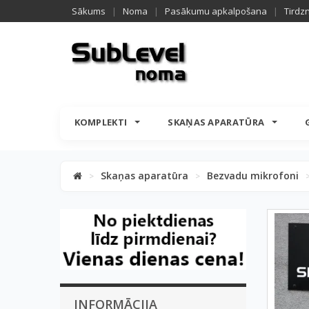
Sākums
|
Noma
|
Pasākumu apkalpošana
|
Tirdz
KOMPLEKTI
SKAŅAS APARATŪRA
Skaņas aparatūra
Bezvadu mikrofoni
>
>
INFORMĀCIJA