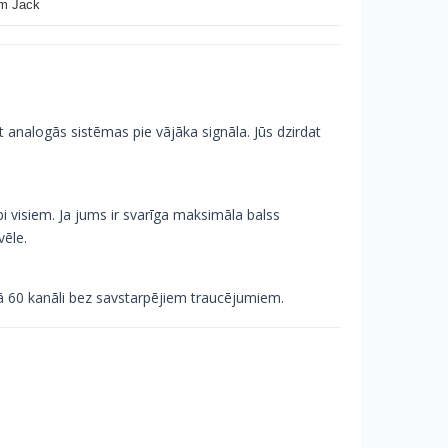
mm Jack
t analogās sistēmas pie vājāka signāla. Jūs dzirdat
bi visiem. Ja jums ir svarīga maksimāla balss
vēle.
ekā 60 kanāli bez savstarpējiem traucējumiem.