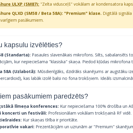
Shure ULXP (SM87):
"Zelta vidusceļš" vokālam ar kondensatora kaps
Shure QLXD (SM58 / Beta 58A):
"Premium" klase.
Digitālā signāla 
svarīgiem pasākumiem.
u kapsulu izvēlēties?
8 (Standarta):
Pasaules slavenākais mikrofons. Silts, sabalansēts to
uācijām, kur nepieciešama "klasiska" skaņa. Piedod kļūdas mikrofona 
a 58A (Uzlabotā):
Mūsdienīgāks, dzidrāks skanējums ar augstāku izej
ercardioid), kas labāk izolē balsi no fona trokšņiem. Ideāls izsmalci
iem pasākumiem paredzēts?
stākā līmeņa konferences:
Kur nepieciešama 100% drošība un AES
li koncerti un festivāli:
Profesionālam vokālam trokšņainā RF vidē.
tiešraides:
Kur skaņas tīrība ir prioritāte.
poratīvie vakari:
Prezentācijām un uzrunām ar "Premium" skanēju