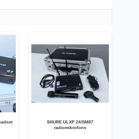
eadset
SHURE ULXP 24/SM87
radiomikrofons