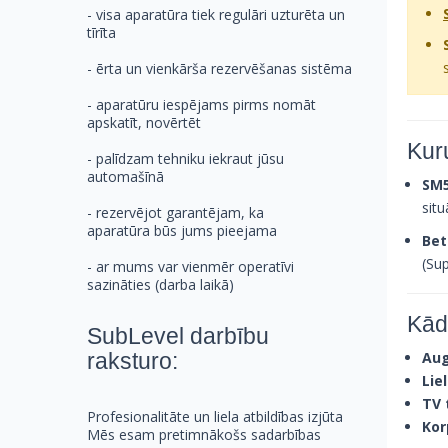
- visa aparatūra tiek regulāri uzturēta un
tīrīta
- ērta un vienkārša rezervēšanas sistēma
- aparatūru iespējams pirms nomāt
apskatīt, novērtēt
Kur
- palīdzam tehniku iekraut jūsu
automašīnā
SM5
sit
- rezervējot garantējam, ka
aparatūra būs jums pieejama
Bet
(Sup
- ar mums var vienmēr operatīvi
sazināties (darba laikā)
Kād
SubLevel darbību
Aug
raksturo:
Lie
TV 
Profesionalitāte un liela atbildības izjūta
Kor
Mēs esam pretimnākošs sadarbības