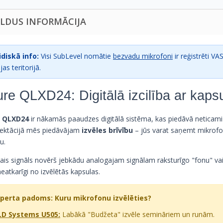
ILDUS INFORMĀCIJA
idiskā info:
Visi SubLevel nomātie
bezvadu mikrofoni
ir reģistrēti VAS
jas teritorijā.
re QLXD24: Digitālā izcilība ar kapsu
e QLXD24
ir nākamās paaudzes digitālā sistēma, kas piedāvā neticami
ektācijā mēs piedāvājam
izvēles brīvību
– jūs varat saņemt mikrofo
u.
lais signāls novērš jebkādu analogajam signālam raksturīgo "fonu" v
neatkarīgi no izvēlētās kapsulas.
perta padoms: Kuru mikrofonu izvēlēties?
LD Systems U505:
Labākā "Budžeta" izvēle semināriem un runām.