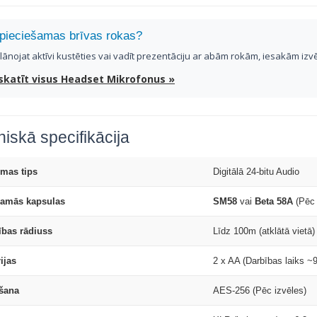
pieciešamas brīvas rokas?
plānojat aktīvi kustēties vai vadīt prezentāciju ar abām rokām, iesakām izv
skatīt visus Headset Mikrofonus »
iskā specifikācija
ēmas tips
Digitālā 24-bitu Audio
jamās kapsulas
SM58
vai
Beta 58A
(Pēc 
ības rādiuss
Līdz 100m (atklātā vietā)
ijas
2 x AA (Darbības laiks ~
ēšana
AES-256 (Pēc izvēles)