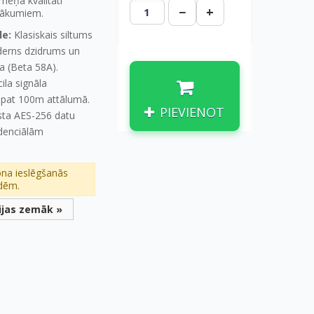
īmeņa kvalitāti
−
+
sākumiem.
le:
Klasiskais siltums
derns dzidrums un
ja (Beta 58A).
cila signāla
z pat 100m attālumā.
PIEVIENOT
sta AES-256 datu
idenciālām
na ieslēgšanās
ndēm.
ijas zemāk »