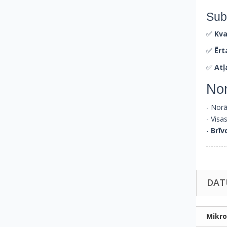
Sub
✅
Kva
✅
Ērt
✅
Atļ
No
- Norā
- Visa
-
Brīv
DAT
Mikro