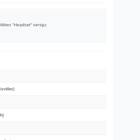
ēlēties "Headset" versiju:
izvēles)
9h)