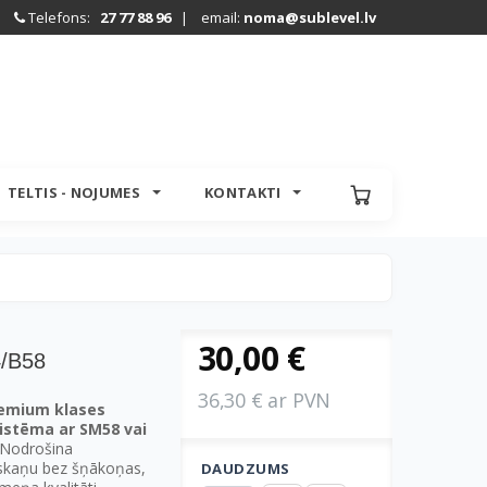
Telefons:
27 77 88 96
| email:
noma@sublevel.lv
TELTIS - NOJUMES
KONTAKTI
30,00 €
/B58
36,30 € ar PVN
remium klases
sistēma ar SM58 vai
Nodrošina
u skaņu bez šņākoņas,
DAUDZUMS