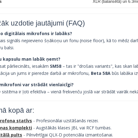
s
XLR (balansētā) un 6.3
žāk uzdotie jautājumi (FAQ)
 ko digitālais mikrofons ir labāks?
lais signāls nepievieno šņākoņu un fonu (noise floor), kā to mēdz darī
ru balsi.
ru kapsulu man labāk ņemt?
sat pārliecināts, iesakām
SM58
– tas ir "drošais variants", kas skan la
zācija un jums ir pieredze darbā ar mikrofonu,
Beta 58A
būs labāka iz
 mikrofoni var strādāt vienlaicīgi?
sistēma ir ļoti efektīva – vienā frekvenču joslā var strādāt vairāk n
ā kopā ar:
rofona statīvs
- Profesionālai uzstāšanās reizei.
ņas komplekti
- Augstākās klases JBL vai RCF tumbas.
itālā pults
- Pilnvērtīgai QLX-D potenciāla izmantošanai.