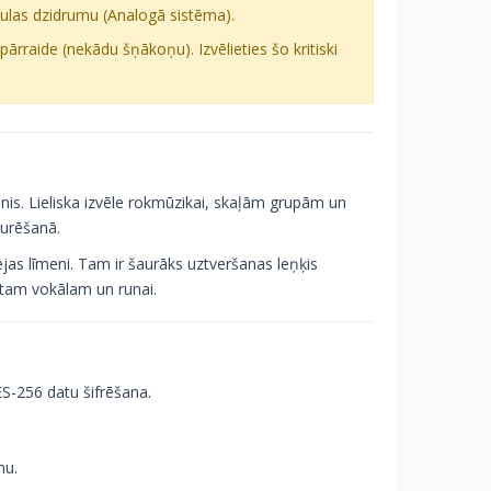
ulas dzidrumu (Analogā sistēma).
pārraide (nekādu šņākoņu). Izvēlieties šo kritiski
nis. Lieliska izvēle rokmūzikai, skaļām grupām un
turēšanā.
as līmeni. Tam ir šaurāks uztveršanas leņķis
nātam vokālam un runai.
-256 datu šifrēšana.
mu.