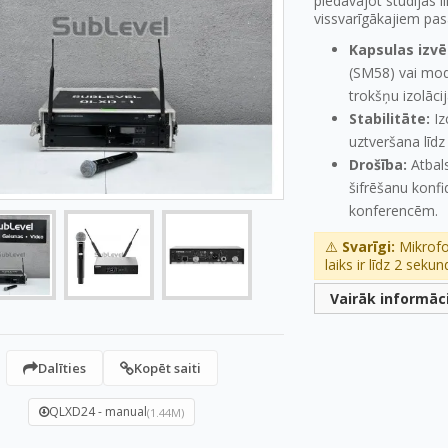
piedāvājot studijas l
vissvarīgākajiem pa
Kapsulas izvē
(SM58) vai mo
trokšņu izolāci
Stabilitāte:
Iz
uztveršana līd
Drošība:
Atbal
šifrēšanu konf
konferencēm.
⚠️
Svarīgi:
Mikrofo
laiks ir līdz 2 seku
Vairāk informāc
Dalīties
Kopēt saiti
QLXD24 - manual
(1.44M)