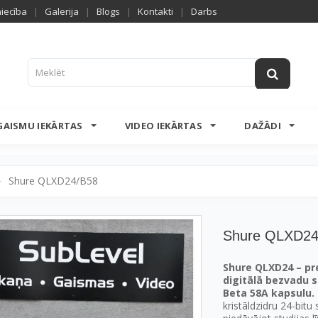
niecība
|
Galerija
|
Blogs
|
Kontakti
|
Darbs
GAISMU IEKĀRTAS
VIDEO IEKĀRTAS
DAŽĀDI
Shure QLXD24/B58
>
Shure QLXD24
Shure QLXD24 – p
digitālā bezvadu 
Beta 58A kapsulu.
kristāldzidru 24-bit