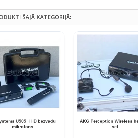
RODUKTI ŠAJĀ KATEGORIJĀ:
ystems U505 HHD bezvadu
AKG Perception Wireless h
mikrofons
set