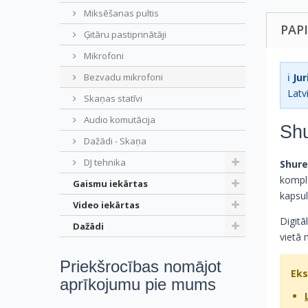
Miksēšanas pultis
PAP
Ģitāru pastiprinātāji
Mikrofoni
ℹ️
Jur
Bezvadu mikrofoni
Latvi
Skaņas statīvi
Audio komutācija
Shu
Dažādi - Skaņa
DJ tehnika
Shur
kompl
Gaismu iekārtas
kapsul
Video iekārtas
Digitā
Dažādi
vietā 
Priekšrocības nomājot
Eks
aprīkojumu pie mums