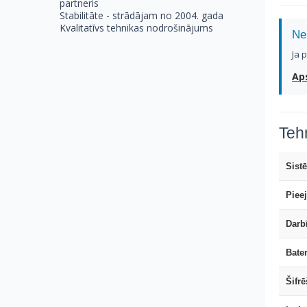
partneris
Stabilitāte - strādājam no 2004. gada
Kvalitatīvs tehnikas nodrošinājums
Ne
Ja 
Ap
Tehn
Sist
Piee
Darb
Bater
Šifr