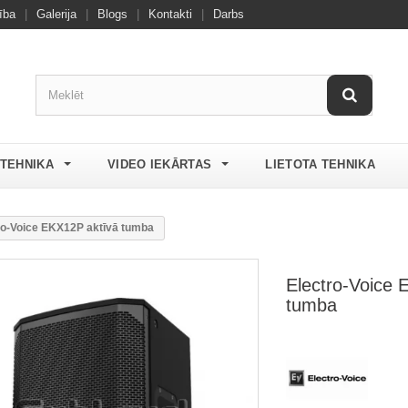
ība
|
Galerija
|
Blogs
|
Kontakti
|
Darbs
 TEHNIKA
VIDEO IEKĀRTAS
LIETOTA TEHNIKA
ro-Voice EKX12P aktīvā tumba
Electro-Voice 
tumba