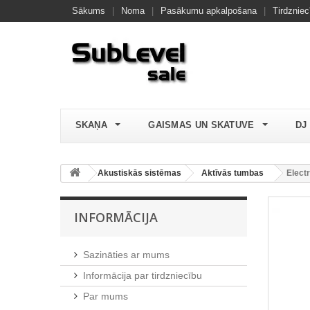
Sākums
|
Noma
|
Pasākumu apkalpošana
|
Tirdzniec
SKAŅA
GAISMAS UN SKATUVE
DJ
Akustiskās sistēmas
Aktīvās tumbas
Elect
INFORMĀCIJA
Sazināties ar mums
Informācija par tirdzniecību
Par mums