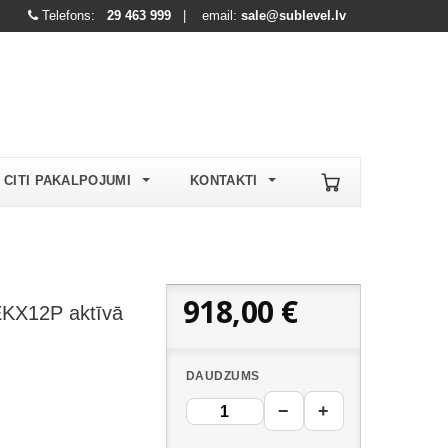
Telefons:
29 463 999
| email:
sale@sublevel.lv
CITI PAKALPOJUMI
KONTAKTI
918,00 €
EKX12P aktīvā
DAUDZUMS
−
+