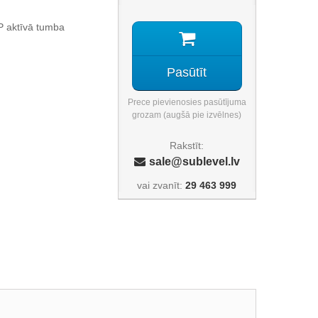
P aktīvā tumba
Pasūtīt
Prece pievienosies pasūtījuma
grozam (augšā pie izvēlnes)
Rakstīt:
sale@sublevel.lv
vai zvanīt:
29 463 999