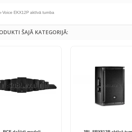
o-Voice EKX12P aktīvā tumba
RODUKTI ŠAJĀ KATEGORIJĀ:
RCF dažādi modeļi
JBL SRX812P aktīvā tu