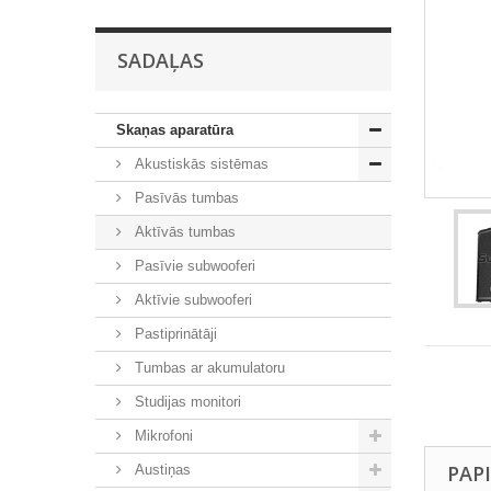
SADAĻAS
Skaņas aparatūra
Akustiskās sistēmas
Pasīvās tumbas
Aktīvās tumbas
Pasīvie subwooferi
Aktīvie subwooferi
Pastiprinātāji
Tumbas ar akumulatoru
Studijas monitori
Mikrofoni
PAP
Austiņas