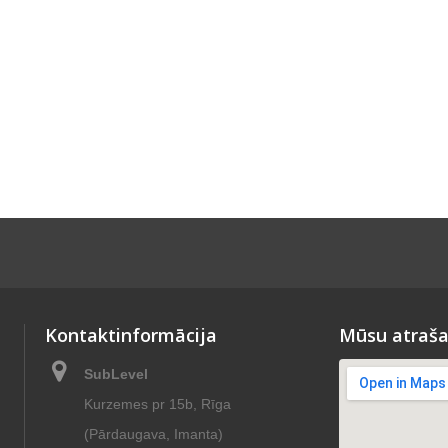
Kontaktinformācija
Mūsu atraša
SubLevel
Kurzemes pr 15b, Rīga
(Pārdaugava, Imanta)