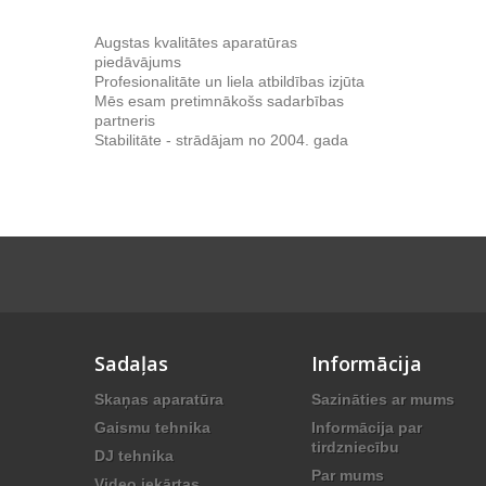
Augstas kvalitātes aparatūras
piedāvājums
Profesionalitāte un liela atbildības izjūta
Mēs esam pretimnākošs sadarbības
partneris
Stabilitāte - strādājam no 2004. gada
Sadaļas
Informācija
Skaņas aparatūra
Sazināties ar mums
Gaismu tehnika
Informācija par
tirdzniecību
DJ tehnika
Par mums
Video iekārtas