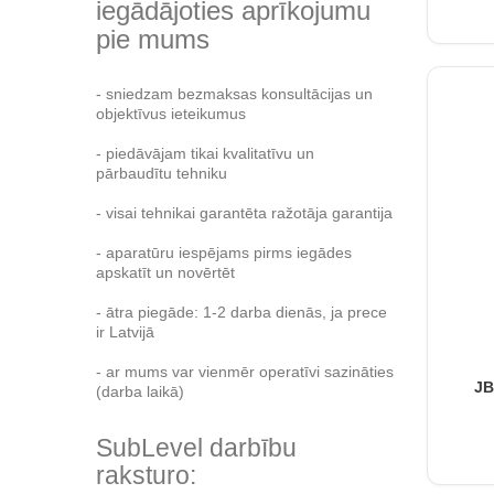
iegādājoties aprīkojumu
pie mums
- sniedzam bezmaksas konsultācijas un
objektīvus ieteikumus
- piedāvājam tikai kvalitatīvu un
pārbaudītu tehniku
- visai tehnikai garantēta ražotāja garantija
- aparatūru iespējams pirms iegādes
apskatīt un novērtēt
- ātra piegāde: 1-2 darba dienās, ja prece
ir Latvijā
- ar mums var vienmēr operatīvi sazināties
JB
(darba laikā)
SubLevel darbību
raksturo: