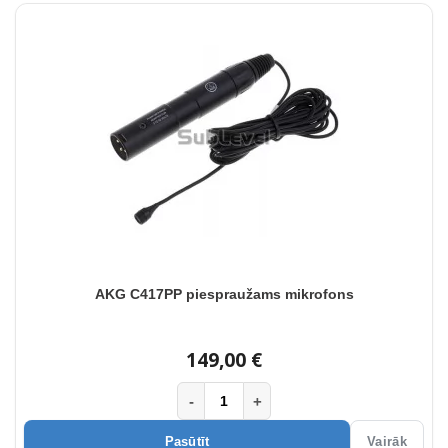
AKG C417PP piespraužams mikrofons
149,00 €
-
+
Pasūtīt
Vairāk