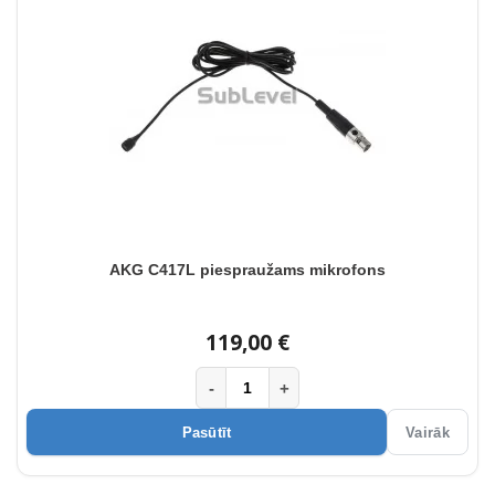
AKG C417L piespraužams mikrofons
119,00 €
-
+
Pasūtīt
Vairāk