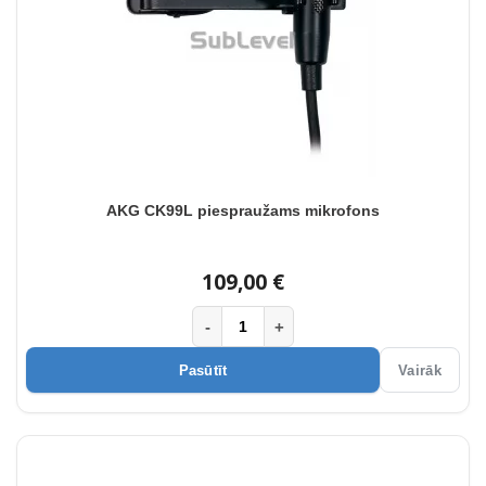
AKG CK99L piespraužams mikrofons
109,00 €
-
+
Pasūtīt
Vairāk