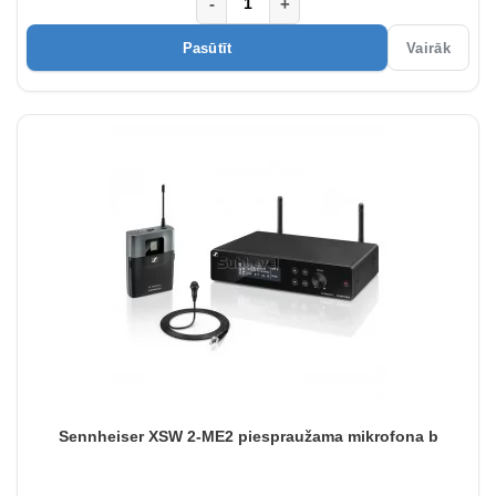
-
+
Pasūtīt
Vairāk
Sennheiser XSW 2-ME2 piespraužama mikrofona b