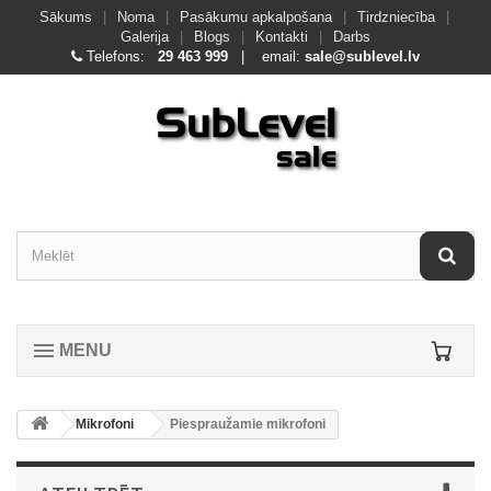
Sākums
|
Noma
|
Pasākumu apkalpošana
|
Tirdzniecība
|
Galerija
|
Blogs
|
Kontakti
|
Darbs
Telefons:
29 463 999
| email:
sale@sublevel.lv
MENU
Mikrofoni
Piespraužamie mikrofoni