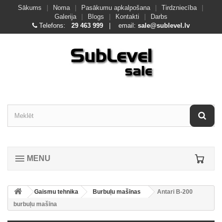
Sākums
|
Noma
|
Pasākumu apkalpošana
|
Tirdzniecība
|
Galerija
|
Blogs
|
Kontakti
|
Darbs
Telefons:
29 463 999
| email:
sale@sublevel.lv
MENU
Gaismu tehnika
Burbuļu mašīnas
Antari B-200
burbuļu mašīna