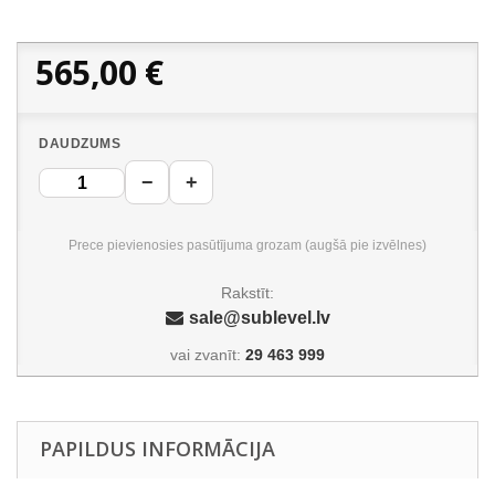
565,00 €
DAUDZUMS
−
+
Prece pievienosies pasūtījuma grozam (augšā pie izvēlnes)
Rakstīt:
sale@sublevel.lv
vai zvanīt:
29 463 999
PAPILDUS INFORMĀCIJA