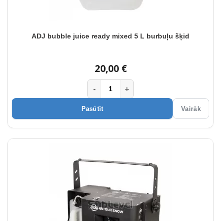
ADJ bubble juice ready mixed 5 L burbuļu šķid
20,00 €
-
+
Pasūtīt
Vairāk