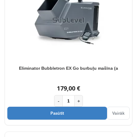
Eliminator Bubbletron EX Go burbuļu mašīna (a
179,00 €
-
+
Pasūtīt
Vairāk