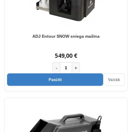
ADJ Entour SNOW sniega mašīna
549,00 €
-
+
Pasūtīt
Vairāk