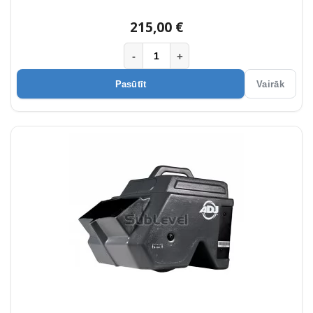
215,00 €
-
+
Pasūtīt
Vairāk