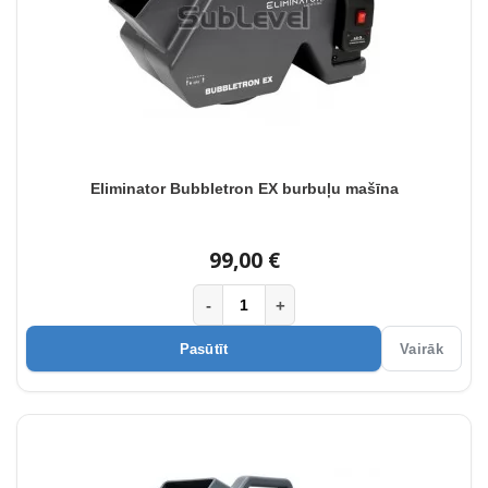
Eliminator Bubbletron EX burbuļu mašīna
99,00 €
-
+
Pasūtīt
Vairāk