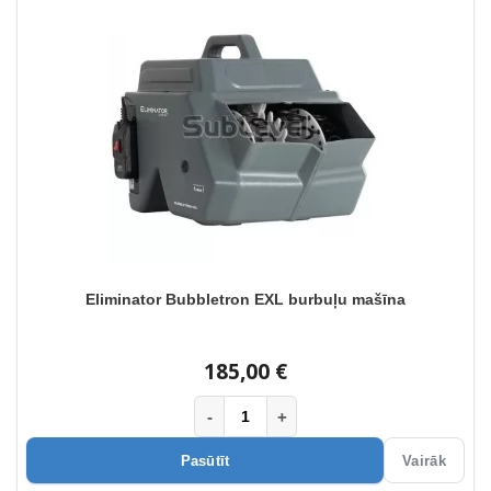
Eliminator Bubbletron EXL burbuļu mašīna
185,00 €
-
+
Pasūtīt
Vairāk