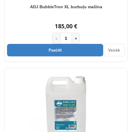
ADJ BubbleTron XL burbuļu mašīna
185,00 €
-
+
Pasūtīt
Vairāk