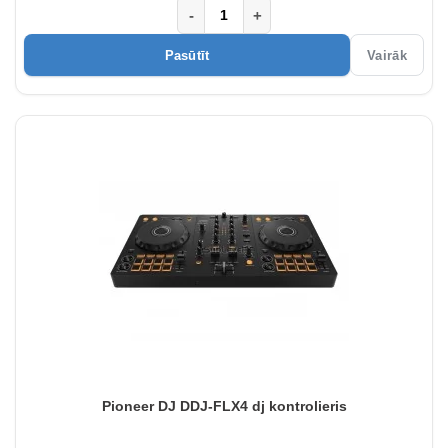
-
+
Pasūtīt
Vairāk
Pioneer DJ DDJ-FLX4 dj kontrolieris