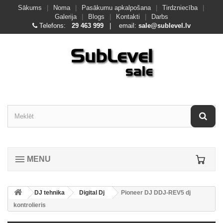
Sākums
|
Noma
|
Pasākumu apkalpošana
|
Tirdzniecība
|
Galerija
|
Blogs
|
Kontakti
|
Darbs
Telefons:
29 463 999
| email:
sale@sublevel.lv
MENU
DJ tehnika
Digital Dj
Pioneer DJ DDJ-REV5 dj
kontrolieris