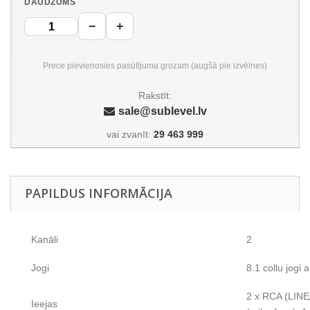
DAUDZUMS
−
+
Prece pievienosies pasūtījuma grozam (augšā pie izvēlnes)
Rakstīt:
sale@sublevel.lv
vai zvanīt:
29 463 999
PAPILDUS INFORMĀCIJA
Kanāli
2
Jogi
8.1 collu jogi a
2 x RCA (LIN
Ieejas