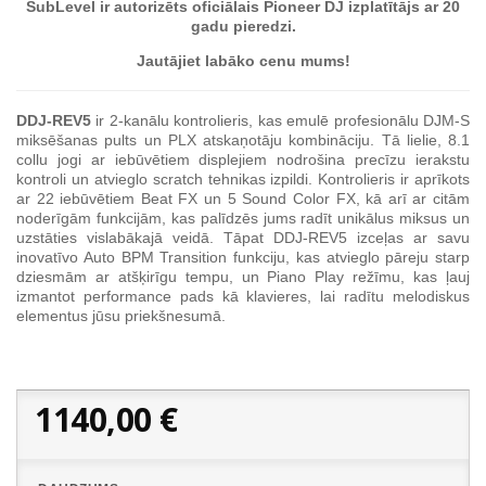
SubLevel ir autorizēts oficiālais Pioneer DJ izplatītājs ar 20
gadu pieredzi.
Jautājiet labāko cenu mums!
DDJ-REV5
ir 2-kanālu kontrolieris, kas emulē profesionālu DJM-S
miksēšanas pults un PLX atskaņotāju kombināciju. Tā lielie, 8.1
collu jogi ar iebūvētiem displejiem nodrošina precīzu ierakstu
kontroli un atvieglo scratch tehnikas izpildi. Kontrolieris ir aprīkots
ar 22 iebūvētiem Beat FX un 5 Sound Color FX, kā arī ar citām
noderīgām funkcijām, kas palīdzēs jums radīt unikālus miksus un
uzstāties vislabākajā veidā. Tāpat DDJ-REV5 izceļas ar savu
inovatīvo Auto BPM Transition funkciju, kas atvieglo pāreju starp
dziesmām ar atšķirīgu tempu, un Piano Play režīmu, kas ļauj
izmantot performance pads kā klavieres, lai radītu melodiskus
elementus jūsu priekšnesumā.
1140,00 €