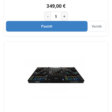
349,00 €
-
+
Pasūtīt
Vairāk