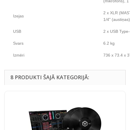
(mikrofons), 1
2 x XLR (MAST
Izejas
1/4" (austiņas)
USB
2 x USB Type
Svars
6.2 kg
Izmēri
736 x 73.4 x 
8 PRODUKTI ŠAJĀ KATEGORIJĀ: