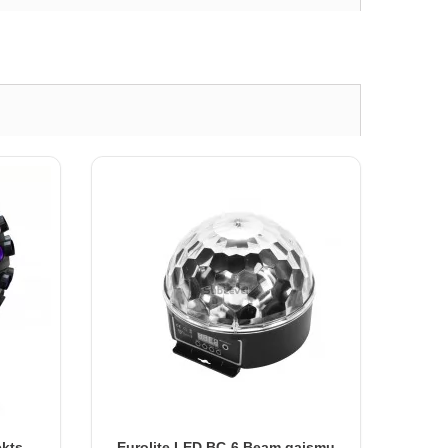
ekts
Eurolite LED BC-6 Beam gaismu