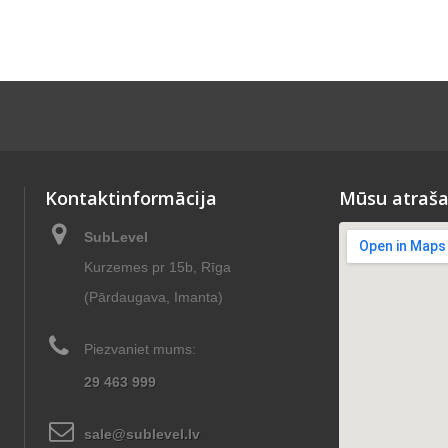
Kontaktinformācija
Mūsu atraša
SubLevel
Kurzemes pr 15b, Rīga
(Pārdaugava, Imanta)
Piezvaniet mums:
29 463 999
sale@sublevel.lv