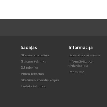
Sadaļas
Informācija
Skaņas aparatūra
Sazināties ar mums
Gaismu tehnika
Informācija par
tirdzniecību
DJ tehnika
Par mums
Video iekārtas
Skatuves konstrukcijas
Lietota tehnika