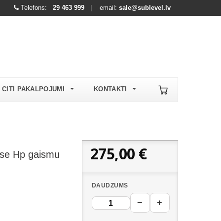
Telefons:
29 463 999
| email:
sale@sublevel.lv
CITI PAKALPOJUMI
KONTAKTI
275,00 €
se Hp gaismu
DAUDZUMS
−
+