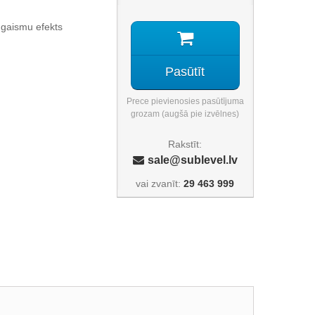
gaismu efekts
Pasūtīt
Prece pievienosies pasūtījuma
grozam (augšā pie izvēlnes)
Rakstīt:
sale@sublevel.lv
vai zvanīt:
29 463 999