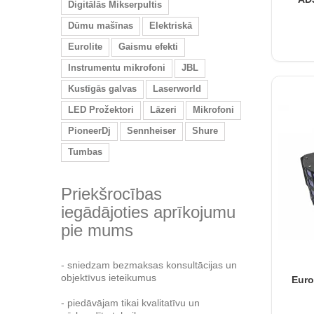
Digitālās Mikserpultis
Dūmu mašīnas
Elektriskā
Eurolite
Gaismu efekti
Instrumentu mikrofoni
JBL
Kustīgās galvas
Laserworld
LED Prožektori
Lāzeri
Mikrofoni
PioneerDj
Sennheiser
Shure
Tumbas
Priekšrocības
iegādājoties aprīkojumu
pie mums
- sniedzam bezmaksas konsultācijas un
objektīvus ieteikumus
Euro
- piedāvājam tikai kvalitatīvu un