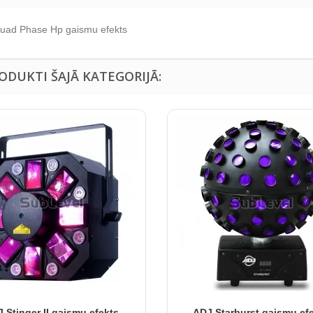
uad Phase Hp gaismu efekts
RODUKTI ŠAJĀ KATEGORIJĀ:
 Stinger II gaismu efekts
ADJ Starburst gaismu ef