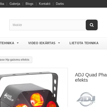
ība
|
Galerija
|
Blogs
|
Kontakti
|
Darbs
 TEHNIKA
VIDEO IEKĀRTAS
LIETOTA TEHNIKA
ase Hp gaismu efekts
ADJ Quad Pha
efekts