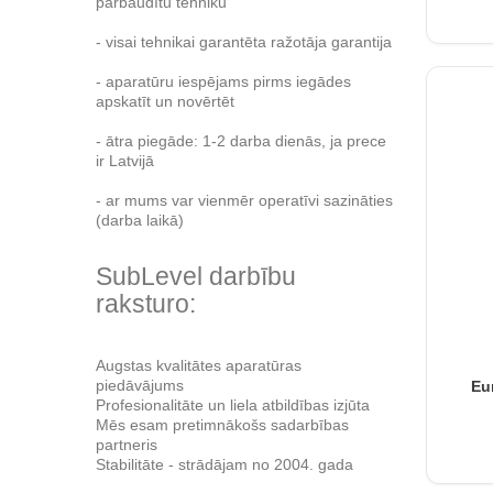
pārbaudītu tehniku
- visai tehnikai garantēta ražotāja garantija
- aparatūru iespējams pirms iegādes
apskatīt un novērtēt
- ātra piegāde: 1-2 darba dienās, ja prece
ir Latvijā
- ar mums var vienmēr operatīvi sazināties
(darba laikā)
SubLevel darbību
raksturo:
Augstas kvalitātes aparatūras
piedāvājums
Eu
Profesionalitāte un liela atbildības izjūta
Mēs esam pretimnākošs sadarbības
partneris
Stabilitāte - strādājam no 2004. gada