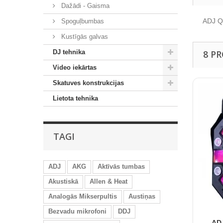
Dažādi - Gaisma
ADJ Q
Spoguļbumbas
Kustīgās galvas
DJ tehnika
8 P
Video iekārtas
Skatuves konstrukcijas
Lietota tehnika
TAGI
ADJ
AKG
Aktīvās tumbas
Akustiskā
Allen & Heat
Analogās Mikserpultis
Austiņas
Bezvadu mikrofoni
DDJ
ADJ