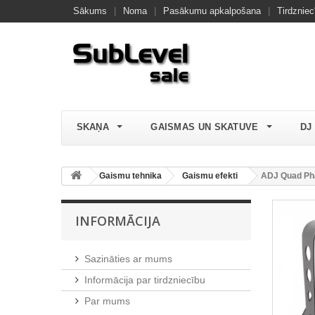
Sākums
|
Noma
|
Pasākumu apkalpošana
|
Tirdzniec
SKAŅA
GAISMAS UN SKATUVE
DJ
Gaismu tehnika
Gaismu efekti
ADJ Quad Ph
INFORMĀCIJA
Sazināties ar mums
Informācija par tirdzniecību
Par mums