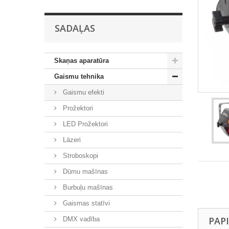
SADAĻAS
Skaņas aparatūra
Gaismu tehnika
Gaismu efekti
Prožektori
LED Prožektori
Lāzeri
Stroboskopi
Dūmu mašīnas
Burbuļu mašīnas
Gaismas statīvi
PAP
DMX vadība