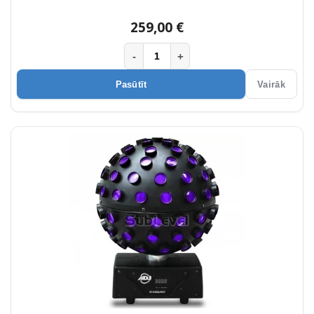
259,00 €
-
+
Pasūtīt
Vairāk