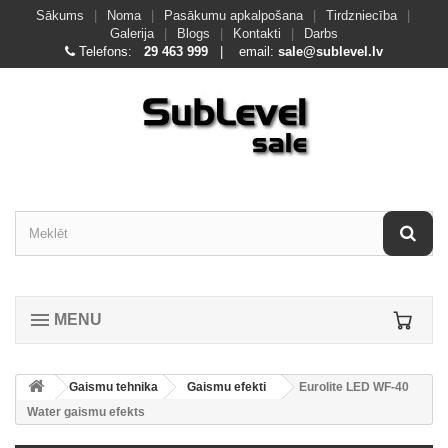
Sākums
|
Noma
|
Pasākumu apkalpošana
|
Tirdzniecība
|
Galerija
|
Blogs
|
Kontakti
|
Darbs
Telefons:
29 463 999
| email:
sale@sublevel.lv
MENU
Gaismu tehnika
Gaismu efekti
Eurolite LED WF-40
Water gaismu efekts