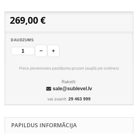
269,00 €
DAUDZUMS
−
+
Prece pievienosies pasūtījuma grozam (augšā pie izvēlnes)
Rakstīt:
sale@sublevel.lv
vai zvanīt:
29 463 999
PAPILDUS INFORMĀCIJA