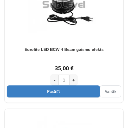
Eurolite LED BCW-4 Beam gaismu efekts
35,00 €
-
+
Pasūtīt
Vairāk