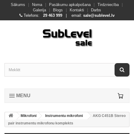
Sākums
|
Noma
|
Pasākumu apkalpošana
|
Tirdzniecība
|
Galerija
|
Blogs
|
Kontakti
|
Darbs
Telefons:
29 463 999
| email:
sale@sublevel.lv
MENU
Mikrofoni
Instrumentu mikrofoni
AKG C451B Stereo
pair instrumentu mikrofonu komplekts