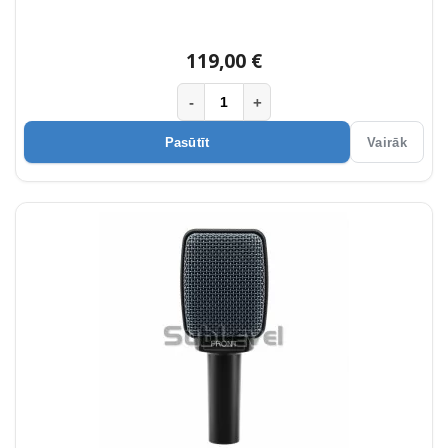
119,00 €
-
+
Pasūtīt
Vairāk