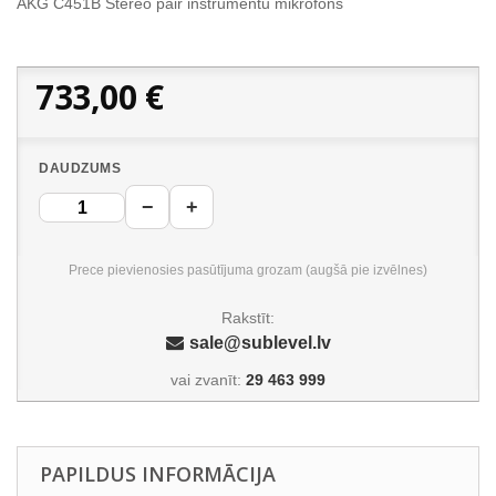
AKG C451B Stereo pair instrumentu mikrofons
733,00 €
DAUDZUMS
−
+
Prece pievienosies pasūtījuma grozam (augšā pie izvēlnes)
Rakstīt:
sale@sublevel.lv
vai zvanīt:
29 463 999
PAPILDUS INFORMĀCIJA