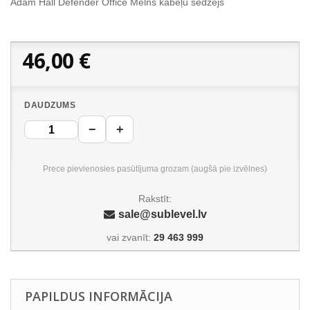
Adam Hall Defender Office Melns kabeļu sedzējs
46,00 €
DAUDZUMS
−
+
Prece pievienosies pasūtījuma grozam (augšā pie izvēlnes)
Rakstīt:
sale@sublevel.lv
vai zvanīt:
29 463 999
PAPILDUS INFORMĀCIJA