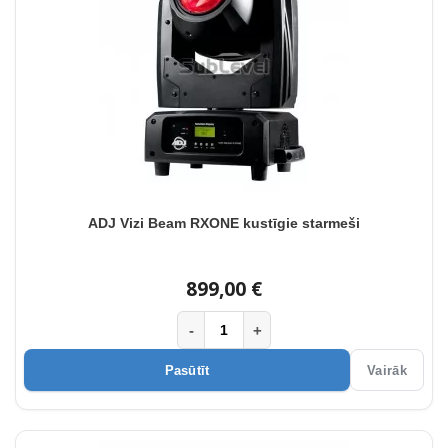
ADJ Vizi Beam RXONE kustīgie starmeši
899,00 €
-
+
Pasūtīt
Vairāk