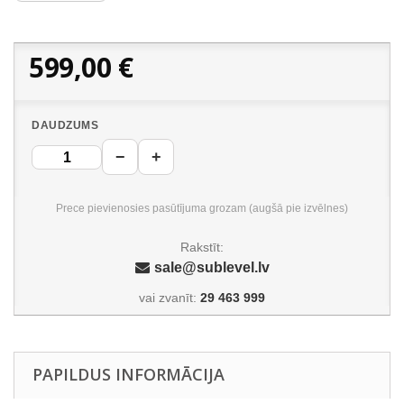
599,00 €
DAUDZUMS
−
+
Prece pievienosies pasūtījuma grozam (augšā pie izvēlnes)
Rakstīt:
sale@sublevel.lv
vai zvanīt:
29 463 999
PAPILDUS INFORMĀCIJA