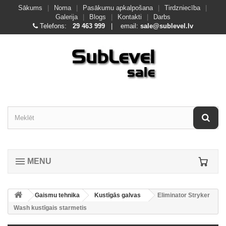
Sākums
|
Noma
|
Pasākumu apkalpošana
|
Tirdzniecība
|
Galerija
|
Blogs
|
Kontakti
|
Darbs
Telefons:
29 463 999
| email:
sale@sublevel.lv
MENU
Gaismu tehnika
Kustīgās galvas
Eliminator Stryker
Wash kustīgais starmetis