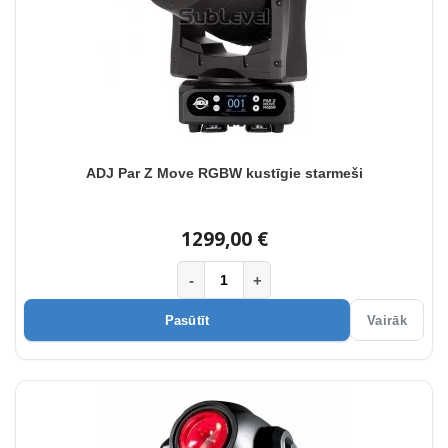
ADJ Par Z Move RGBW kustīgie starmeši
1299,00 €
-
+
Pasūtīt
Vairāk