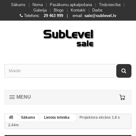
Sākums
|
Noma
|
Pasākumu apkalpošana
|
Tirdzniecība
|
Galerija
|
Blogs
|
Kontakti
|
Darbs
Telefons:
29 463 999
| email:
sale@sublevel.lv
MENU
Sākums
Lietota tehnika
Projektora ekrāns 1.8 x
2.44m