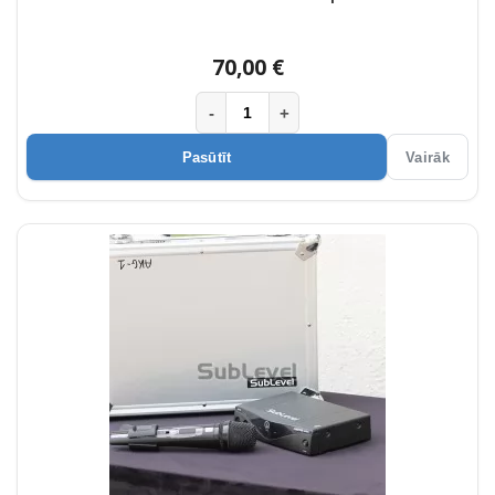
70,00 €
-
+
Pasūtīt
Vairāk