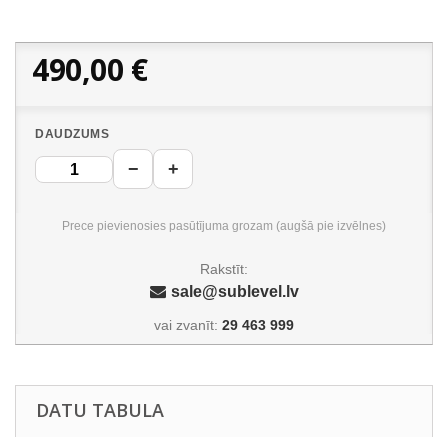
490,00 €
DAUDZUMS
−
+
Prece pievienosies pasūtījuma grozam (augšā pie izvēlnes)
Rakstīt:
sale@sublevel.lv
vai zvanīt:
29 463 999
DATU TABULA