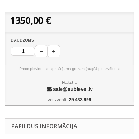
1350,00 €
DAUDZUMS
−
+
Prece pievienosies pasūtījuma grozam (augšā pie izvēlnes)
Rakstīt:
sale@sublevel.lv
vai zvanīt:
29 463 999
PAPILDUS INFORMĀCIJA