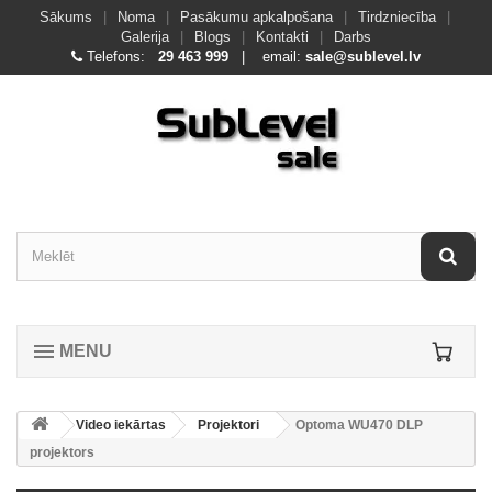
Sākums
|
Noma
|
Pasākumu apkalpošana
|
Tirdzniecība
|
Galerija
|
Blogs
|
Kontakti
|
Darbs
Telefons:
29 463 999
| email:
sale@sublevel.lv
MENU
Video iekārtas
Projektori
Optoma WU470 DLP
projektors