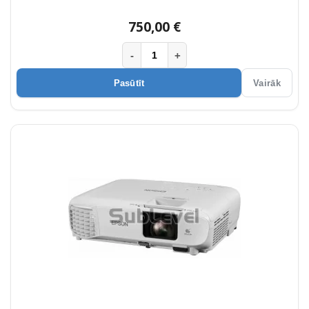
750,00 €
-
+
Pasūtīt
Vairāk