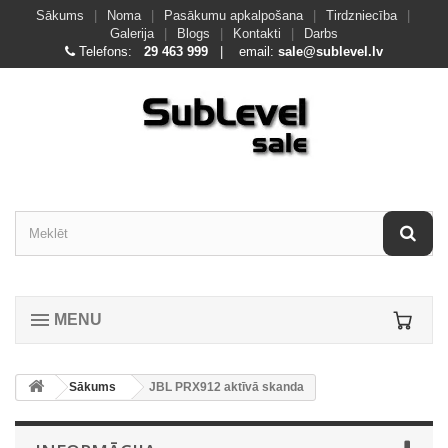
Sākums
|
Noma
|
Pasākumu apkalpošana
|
Tirdzniecība
|
Galerija
|
Blogs
|
Kontakti
|
Darbs
Telefons:
29 463 999
| email:
sale@sublevel.lv
MENU
Sākums
JBL PRX912 aktīvā skanda