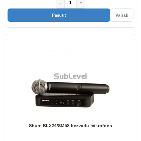
-
+
Pasūtīt
Vairāk
Shure BLX24/SM58 bezvadu mikrofons