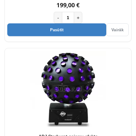
199,00 €
-
+
Pasūtīt
Vairāk