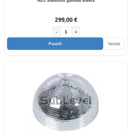
ADJ Starburst gaismu efekts
299,00 €
-
+
Pasūtīt
Vairāk