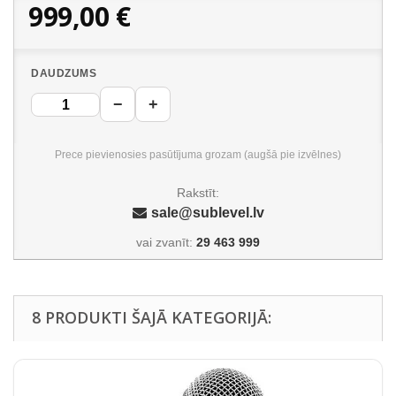
999,00 €
DAUDZUMS
−
+
Prece pievienosies pasūtījuma grozam (augšā pie izvēlnes)
Rakstīt:
sale@sublevel.lv
vai zvanīt:
29 463 999
8 PRODUKTI ŠAJĀ KATEGORIJĀ: