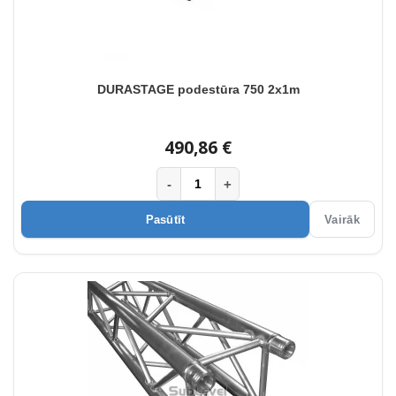
DURASTAGE podestūra 750 2x1m
490,86 €
-
+
Pasūtīt
Vairāk