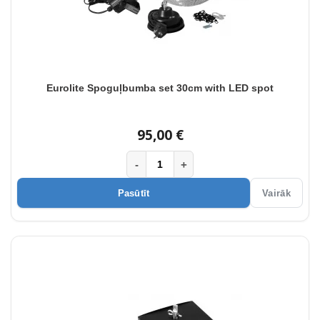
Eurolite Spoguļbumba set 30cm with LED spot
95,00 €
-
+
Pasūtīt
Vairāk