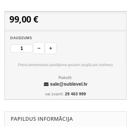
99,00 €
DAUDZUMS
−
+
Prece pievienosies pasūtījuma grozam (augšā pie izvēlnes)
Rakstīt:
sale@sublevel.lv
vai zvanīt:
29 463 999
PAPILDUS INFORMĀCIJA