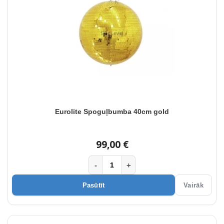
Eurolite Spoguļbumba 40cm gold
99,00 €
-
+
Pasūtīt
Vairāk