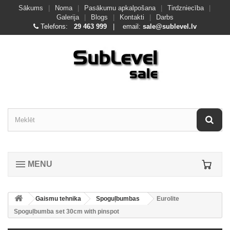
Sākums
|
Noma
|
Pasākumu apkalpošana
|
Tirdzniecība
|
Galerija
|
Blogs
|
Kontakti
|
Darbs
Telefons:
29 463 999
| email:
sale@sublevel.lv
MENU
Gaismu tehnika
Spoguļbumbas
Eurolite
Spoguļbumba set 30cm with pinspot