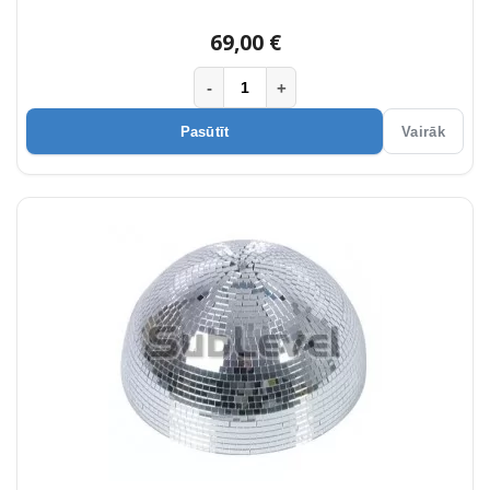
69,00 €
-
+
Pasūtīt
Vairāk