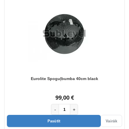
Eurolite Spoguļbumba 40cm black
99,00 €
-
+
Pasūtīt
Vairāk