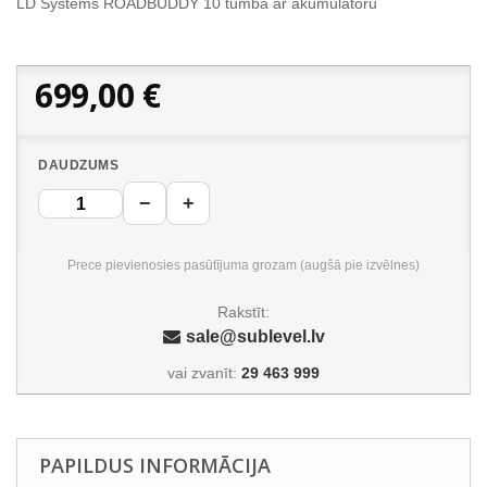
LD Systems ROADBUDDY 10 tumba ar akumulatoru
699,00 €
DAUDZUMS
−
+
Prece pievienosies pasūtījuma grozam (augšā pie izvēlnes)
Rakstīt:
sale@sublevel.lv
vai zvanīt:
29 463 999
PAPILDUS INFORMĀCIJA