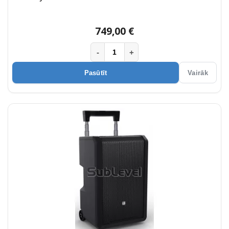
749,00 €
-
+
Pasūtīt
Vairāk