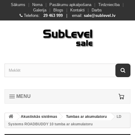
Sākums
|
Noma
|
Pasākumu apkalpošana
|
Tirdzniecība
|
Galerija
|
Blogs
|
Kontakti
|
Darbs
Telefons:
29 463 999
| email:
sale@sublevel.lv
MENU
Akustiskās sistēmas
Tumbas ar akumulatoru
LD
Systems ROADBUDDY 10 tumba ar akumulatoru