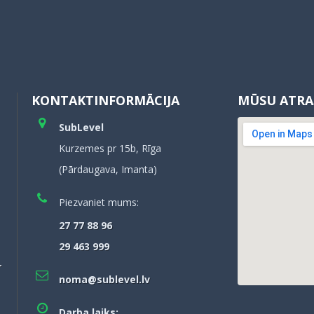
KONTAKTINFORMĀCIJA
MŪSU ATRA
SubLevel
Kurzemes pr 15b, Rīga
(Pārdaugava, Imanta)
Piezvaniet mums:
27 77 88 96
29 463 999
–
noma@sublevel.lv
Darba laiks: