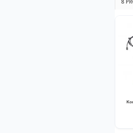
8 P
Ko