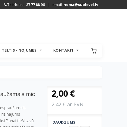
Telefons:
27 77 88 96
| email:
noma@sublevel.lv
TELTIS - NOJUMES
KONTAKTI
2,00 €
raužamais mic
2,42 € ar PVN
iespraužamais
 risinājums
akstīšanai tieši tavā
DAUDZUMS