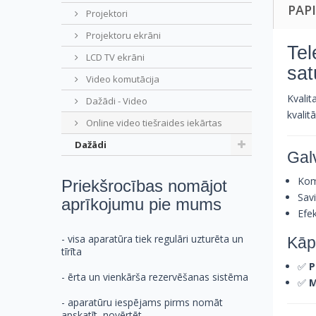
PAP
Projektori
Projektoru ekrāni
Tel
LCD TV ekrāni
sa
Video komutācija
Kvalit
Dažādi - Video
kvalit
Online video tiešraides iekārtas
Dažādi
Gal
Komp
Priekšrocības nomājot
Sav
aprīkojumu pie mums
Efek
- visa aparatūra tiek regulāri uzturēta un
Kāp
tīrīta
✅
P
- ērta un vienkārša rezervēšanas sistēma
✅
M
- aparatūru iespējams pirms nomāt
apskatīt, novērtēt