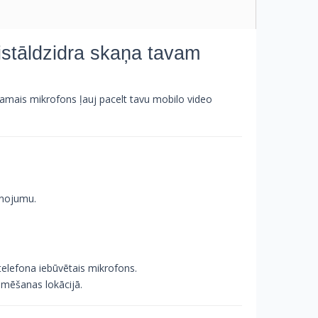
istāldzidra skaņa tavam
žamais mikrofons ļauj pacelt tavu mobilo video
enojumu.
telefona iebūvētais mikrofons.
ilmēšanas lokācijā.