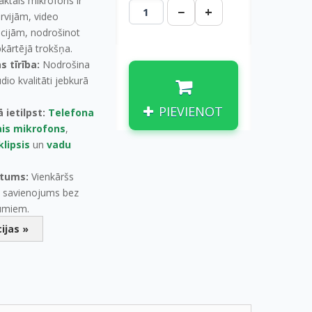
aktais mikrofons ir
−
+
ervijām, video
ācijām, nodrošinot
kārtējā trokšņa.
 tīrība:
Nodrošina
dio kvalitāti jebkurā
PIEVIENOT
 ietilpst:
Telefona
is mikrofons
,
klipsis
un
vadu
rtums:
Vienkāršs
" savienojums bez
jumiem.
ijas »