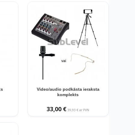
ts
Video/audio podkāsta ieraksta
komplekts
33,00 €
39,93 € ar PVN