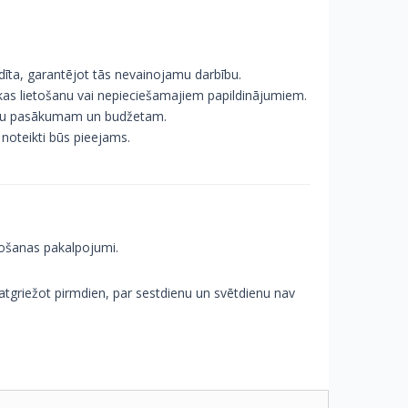
īta, garantējot tās nevainojamu darbību.
ikas lietošanu vai nepieciešamajiem papildinājumiem.
Jūsu pasākumam un budžetam.
 noteikti būs pieejams.
pošanas pakalpojumi.
tgriežot pirmdien, par sestdienu un svētdienu nav