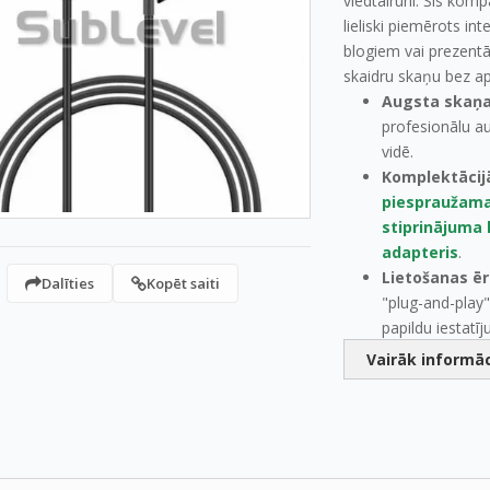
viedtālrunī. Šis komp
lieliski piemērots int
blogiem vai prezent
skaidru skaņu bez ap
Augsta skaņas
profesionālu au
vidē.
Komplektācijā
piespraužama
stiprinājuma 
adapteris
.
Lietošanas ē
Dalīties
Kopēt saiti
"plug-and-play
papildu iestatī
Vairāk informāc