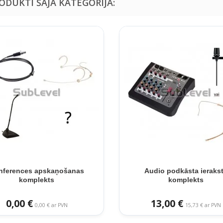
RODUKTI ŠAJĀ KATEGORIJĀ:
nferences apskaņošanas
Audio podkāsta ieraks
komplekts
komplekts
0,00 €
13,00 €
0,00 € ar PVN
15,73 € ar PVN