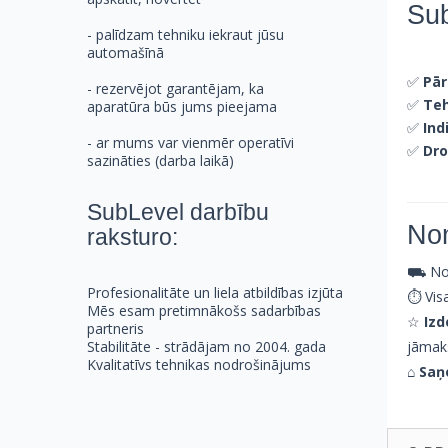
Sub
- palīdzam tehniku iekraut jūsu
automašīnā
✅
Pār
- rezervējot garantējam, ka
✅
Teh
aparatūra būs jums pieejama
✅
Ind
- ar mums var vienmēr operatīvi
✅
Dro
sazināties (darba laikā)
SubLevel darbību
No
raksturo:
⛟ Norā
Profesionalitāte un liela atbildības izjūta
⏱ Visa
Mēs esam pretimnākošs sadarbības
☆
Izd
partneris
jāmak
Stabilitāte - strādājam no 2004. gada
Kvalitatīvs tehnikas nodrošinājums
⌂
Saņ