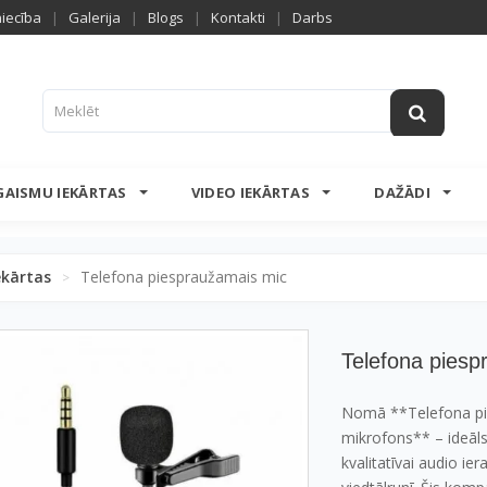
niecība
|
Galerija
|
Blogs
|
Kontakti
|
Darbs
GAISMU IEKĀRTAS
VIDEO IEKĀRTAS
DAŽĀDI
ekārtas
Telefona piespraužamais mic
>
Telefona piesp
Nomā **Telefona p
mikrofons** – ideāls
kvalitatīvai audio ier