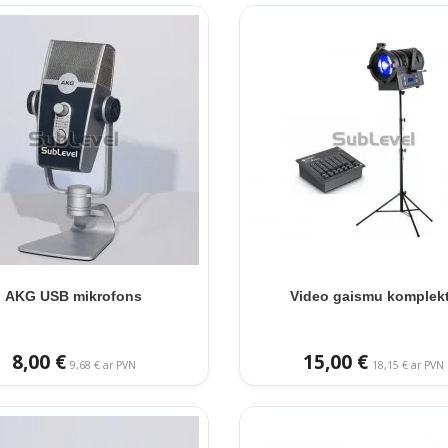
AKG USB mikrofons
Video gaismu komplek
8,00 €
15,00 €
9,68 € ar PVN
18,15 € ar PVN