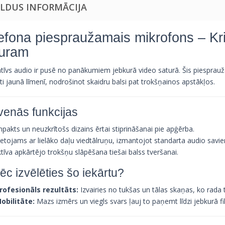
ILDUS INFORMĀCIJA
efona piespraužamais mikrofons – Kr
turam
atīvs audio ir pusē no panākumiem jebkurā video saturā. Šis piesprau
āti jaunā līmenī, nodrošinot skaidru balsi pat trokšņainos apstākļos.
venās funkcijas
akts un neuzkrītošs dizains ērtai stiprināšanai pie apģērba.
ietojams ar lielāko daļu viedtālruņu, izmantojot standarta audio savi
tīva apkārtējo trokšņu slāpēšana tiešai balss tveršanai.
ēc izvēlēties šo iekārtu?
rofesionāls rezultāts:
Izvairies no tukšas un tālas skaņas, ko rada 
obilitāte:
Mazs izmērs un viegls svars ļauj to paņemt līdzi jebkurā f