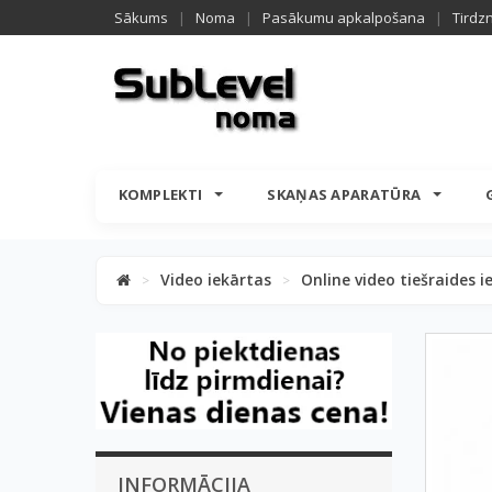
Sākums
|
Noma
|
Pasākumu apkalpošana
|
Tirdz
KOMPLEKTI
SKAŅAS APARATŪRA
Video iekārtas
Online video tiešraides i
>
>
INFORMĀCIJA