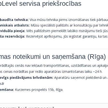
Level servisa priekšrocības
baudīta tehnika:
Visa mūsu tehnika pirms iznomāšanas tiek pārbaud
niskais atbalsts:
Mūsu speciālisti palīdzēs ar konsultāciju par tehn
ividuāla pieeja:
Mēs palīdzēsim piemeklēt labāko risinājumu tieši 
ša rezervācija:
Rezervējot aprīkojumu, jūs iegūstat garantiju, ka tas
mas noteikumi un saņemšana (Rīga)
dītajās cenās nav iekļauti transportēšanas, uzstādīšanas un apkal
s cenas norādītas par reālo aparatūras izmantošanas laiku ~24 h.
evīgs piedāvājums brīvdienām:
Aparatūru saņemot piektdienā un a
sā!
emšana:
Kurzemes prospekts 15b, Rīga.