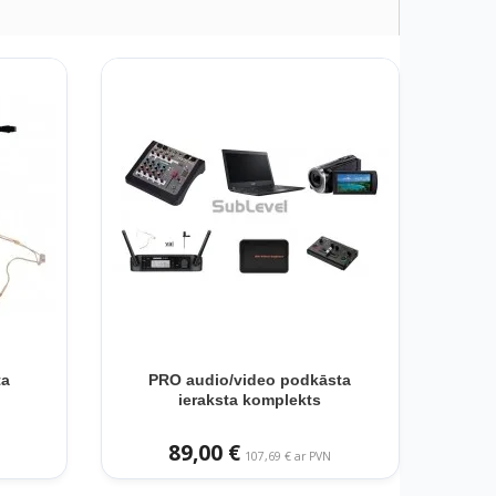
ta
PRO audio/video podkāsta
ieraksta komplekts
89,00 €
107,69 € ar PVN