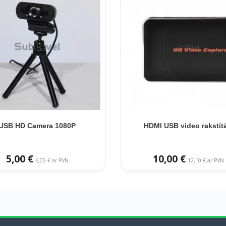
USB HD Camera 1080P
HDMI USB video rakstīt
5,00 €
10,00 €
6,05 € ar PVN
12,10 € ar PVN