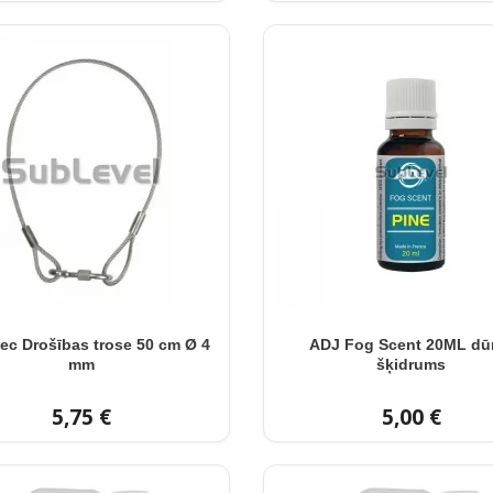
ec Drošības trose 50 cm Ø 4
ADJ Fog Scent 20ML d
mm
šķidrums
5,75 €
5,00 €