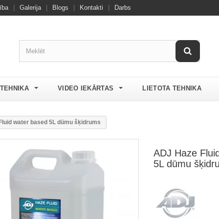
ība
|
Galerija
|
Blogs
|
Kontakti
|
Darbs
 TEHNIKA
VIDEO IEKĀRTAS
LIETOTA TEHNIKA
luid water based 5L dūmu šķidrums
ADJ Haze Flui
5L dūmu šķidr