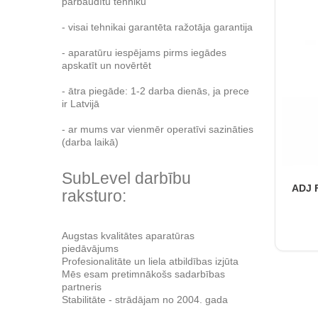
pārbaudītu tehniku
- visai tehnikai garantēta ražotāja garantija
- aparatūru iespējams pirms iegādes
apskatīt un novērtēt
- ātra piegāde: 1-2 darba dienās, ja prece
ir Latvijā
- ar mums var vienmēr operatīvi sazināties
(darba laikā)
SubLevel darbību
ADJ 
raksturo:
Augstas kvalitātes aparatūras
piedāvājums
Profesionalitāte un liela atbildības izjūta
Mēs esam pretimnākošs sadarbības
partneris
Stabilitāte - strādājam no 2004. gada