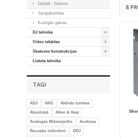
Dažādi - Gaisma
8 P
Spoguļbumbas
Kustīgās galvas
DJ tehnika
Video iekārtas
Skatuves konstrukcijas
Lietota tehnika
TAGI
ADJ
AKG
Aktīvās tumbas
Sho
Akustiskā
Allen & Heat
Analogās Mikserpultis
Austiņas
Bezvadu mikrofoni
DDJ