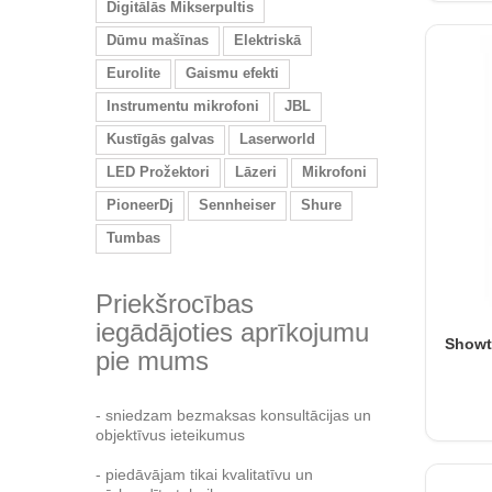
Digitālās Mikserpultis
Dūmu mašīnas
Elektriskā
Eurolite
Gaismu efekti
Instrumentu mikrofoni
JBL
Kustīgās galvas
Laserworld
LED Prožektori
Lāzeri
Mikrofoni
PioneerDj
Sennheiser
Shure
Tumbas
Priekšrocības
iegādājoties aprīkojumu
Showt
pie mums
- sniedzam bezmaksas konsultācijas un
objektīvus ieteikumus
- piedāvājam tikai kvalitatīvu un