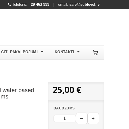
Telefons:
29 463 999
| email:
sale@sublevel.lv
CITI PAKALPOJUMI
KONTAKTI
25,00 €
d water based
ums
DAUDZUMS
−
+