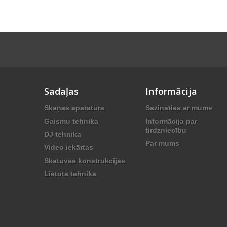
Sadaļas
Informācija
Skaņas aparatūra
Sazināties ar mums
Gaismu tehnika
Informācija par
tirdzniecību
DJ tehnika
Par mums
Video iekārtas
Skatuves konstrukcijas
Lietota tehnika