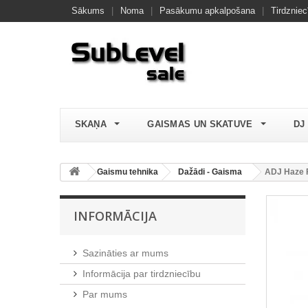
Sākums
|
Noma
|
Pasākumu apkalpošana
|
Tirdzniec
SKAŅA
GAISMAS UN SKATUVE
DJ
Gaismu tehnika
Dažādi - Gaisma
ADJ Haze F
INFORMĀCIJA
Sazināties ar mums
Informācija par tirdzniecību
Par mums