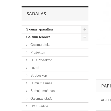
SADAĻAS
Skaņas aparatūra
Gaismu tehnika
Gaismu efekti
Prožektori
LED Prožektori
Lāzeri
Stroboskopi
Dūmu mašīnas
PAP
Burbuļu mašīnas
Gaismas statīvi
ADJ H
DMX vadība