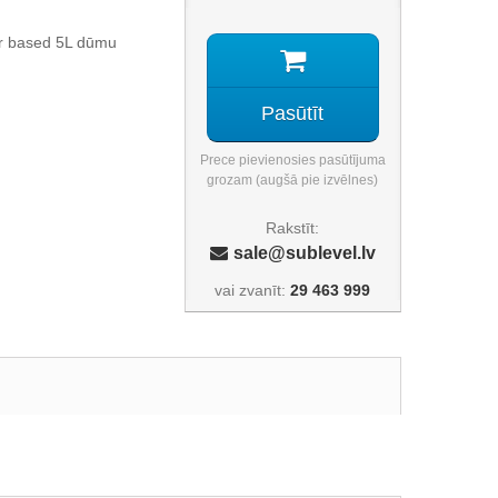
r based 5L dūmu
Pasūtīt
Prece pievienosies pasūtījuma
grozam (augšā pie izvēlnes)
Rakstīt:
sale@sublevel.lv
vai zvanīt:
29 463 999