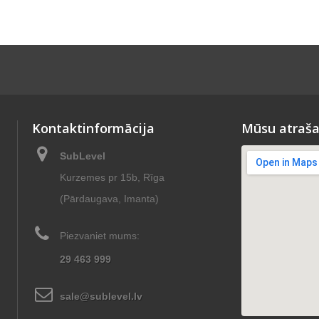
Kontaktinformācija
Mūsu atraša
SubLevel
Kurzemes pr 15b, Rīga
(Pārdaugava, Imanta)
Piezvaniet mums:
29 463 999
sale@sublevel.lv