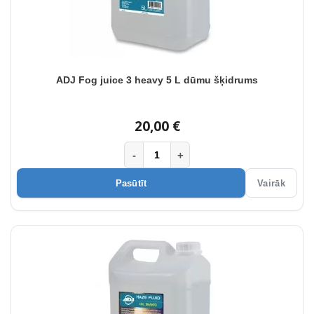
ADJ Fog juice 3 heavy 5 L dūmu šķidrums
20,00 €
-
+
Pasūtīt
Vairāk