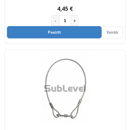
4,45 €
-
+
Pasūtīt
Vairāk