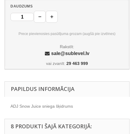
DAUDZUMS
−
+
Prece pievienosies pasūtījuma grozam (augšā pie izvēlnes)
Rakstīt:
sale@sublevel.lv
vai zvanīt:
29 463 999
PAPILDUS INFORMĀCIJA
ADJ Snow Juice sniega šķidrums
8 PRODUKTI ŠAJĀ KATEGORIJĀ: