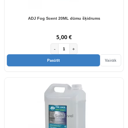
ADJ Fog Scent 20ML dūmu šķidrums
5,00 €
-
+
Pasūtīt
Vairāk