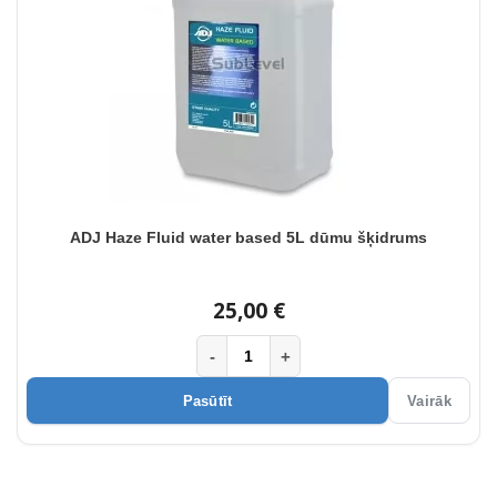
ADJ Haze Fluid water based 5L dūmu šķidrums
25,00 €
-
+
Pasūtīt
Vairāk