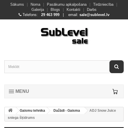
Sākums
|
Noma
|
Pasākumu apkalpošana
|
Tirdzniecība
|
Galerija
|
Blogs
|
Kontakti
|
Darbs
Telefons:
29 463 999
| email:
sale@sublevel.lv
MENU
Gaismu tehnika
Dažādi - Gaisma
ADJ Snow Juice
sniega šķidrums