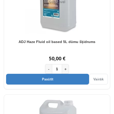
ADJ Haze Fluid oil based 5L dūmu šķidrums
50,00 €
-
+
Pasūtīt
Vairāk