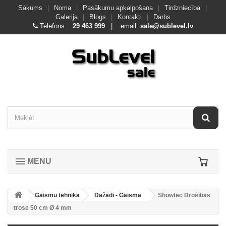
Sākums
|
Noma
|
Pasākumu apkalpošana
|
Tirdzniecība
|
Galerija
|
Blogs
|
Kontakti
|
Darbs
Telefons:
29 463 999
| email:
sale@sublevel.lv
MENU
Gaismu tehnika
Dažādi - Gaisma
Showtec Drošības
trose 50 cm Ø 4 mm