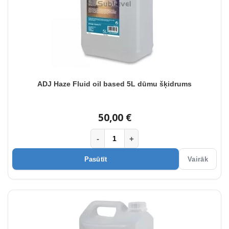
ADJ Haze Fluid oil based 5L dūmu šķidrums
50,00 €
-
+
Pasūtīt
Vairāk