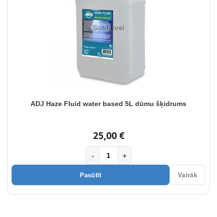
ADJ Haze Fluid water based 5L dūmu šķidrums
25,00 €
-
+
Pasūtīt
Vairāk