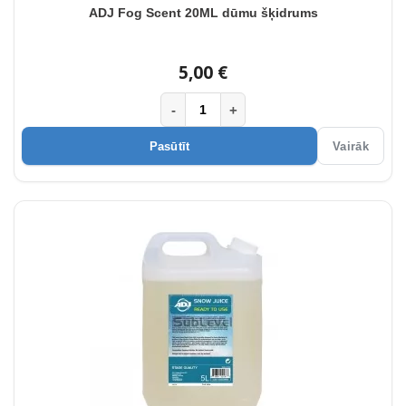
ADJ Fog Scent 20ML dūmu šķidrums
5,00 €
-
+
Pasūtīt
Vairāk